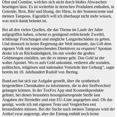
Obst und Gemüse, welches sich nicht durch bloßes Abwaschen
beseitigen lässt. Es ist weiterhin in tierischen Produkten enthalten, in
Getreide, Brot, Bier und Honig, der Hirse, in der Sonnencreme und
meinen Tampons. Eigentlich will ich überhaupt nicht mehr wissen,
was noch damit belastet ist.
Bei all den vielen Quellen, die das Thema im Laufe der Jahre
aufgegriffen haben, scheint es genügend erdrückende Zweifel,
schlüssige Forschungen und mögliche Langzeitschäden zu geben.
Und dennoch ist keine Regierung der Welt imstande, das Gift dem
eigenen Volk mit entsprechenden Direktiven zu ersparen? Spontan
denke ich an Rückständigkeit, bis mir wieder die großen
Geldmengen einfallen, um die es immer geht. Das Geld ist der
wahre Apostel. Wo es aufs Geld ankommt, verlieren alle sozialen,
politischen, religiösen und nationalen Vorurteile ihre Geltung“, sagte
bereits im 18. Jahrhundert Rudolf von Jhering.
Bund.net hat sich zur Aufgabe gestellt, über die synthetisch
hergestellten Chemikalien zu informieren, die in den Stoffwechsel
gelangen können. In der ToxFox App sind Kosmetikprodukte
gelistet, bei denen besonders besorgniserregende Stoffe laut
Angaben der Hersteller und eine EU-Liste angegeben sind. Ob das
genügt, werde ich mit eigenen Tests und Vergleichen erst
herausfinden müssen. Bei der Suche nach meinen Tampons wird der
Artikel zwar angezeigt, aber der Eintrag enthält noch keine