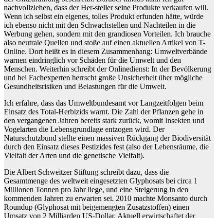
nachvollziehen, dass der Her-steller seine Produkte verkaufen will.
Wenn ich selbst ein eigenes, tolles Produkt erfunden hätte, würde
ich ebenso nicht mit den Schwachstellen und Nachteilen in die
Werbung gehen, sondern mit den grandiosen Vorteilen. Ich brauche
also neutrale Quellen und stoße auf einen aktuellen Artikel von T-
Online. Dort heißt es in diesem Zusammenhang: Umweltverbände
warnen eindringlich vor Schäden für die Umwelt und den
Menschen. Weiterhin schreibt der Onlinedienst: In der Bevölkerung
und bei Fachexperten herrscht große Unsicherheit über mögliche
Gesundheitsrisiken und Belastungen für die Umwelt.
Ich erfahre, dass das Umweltbundesamt vor Langzeitfolgen beim
Einsatz des Total-Herbizids warnt. Die Zahl der Pflanzen gehe in
den vergangenen Jahren bereits stark zurück, womit Insekten und
Vogelarten die Lebensgrundlage entzogen wird. Der
Naturschutzbund stellte einen massiven Rückgang der Biodiversität
durch den Einsatz dieses Pestizides fest (also der Lebensräume, die
Vielfalt der Arten und die genetische Vielfalt).
Die Albert Schweitzer Stiftung schreibt dazu, dass die
Gesamtmenge des weltweit eingesetzten Glyphosats bei circa 1
Millionen Tonnen pro Jahr liege, und eine Steigerung in den
kommenden Jahren zu erwarten sei. 2010 machte Monsanto durch
Roundup (Glyphosat mit beigemengten Zusatzstoffen) einen
Umsatz von 2 Milliarden US-Dollar. Aktuell erwirtschaftet der