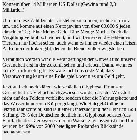
Konzern über 14 Milliarden US-Dollar (Gewinn rund 2,3
Milliarden).
Um mir diese Zahl leichter vorstellen zu können, rechne ich kurz
um, und komme auf einen Nettogewinn von über 63.000 $ jeden
einzelnen Tag. Eine Menge Geld. Eine Menge Macht. Doch die
Vergiftung verläuft schleichend, und wir bemerken die fehlenden
Tierarten nur höchst selten, auch wenn es immer wieder einen leisen
Aufschrei der Imker gibt, denen die Bienenvölker wegsterben.
Vermutlich werden wir die Veränderungen der Umwelt und unserer
Gesundheit erst in der Zukunft sehen und erleben. Dann, wenn es
kein Zurück mehr gibt. Es wäre nicht das erste Mal, dass
Verantwortung kaum eine Rolle spielt, wenn es um Geld geht.
Jetzt will ich noch klären, wie schädlich Glyphosat für unsere
Gesundheit ist. Vielfach nachgewiesen wurde, dass der Wirkstoff
nicht auf den Feldern verbleibt, sondern über die Nahrungskette und
das Wasser in unseren Körper gelangt. Wie Spiegel-Online im
letzten Jahr schreibt, sind laut einer Untersuchung der Heinrich Böll
Stiftung, 75% der Deutschen deutlich mit Glyphosat belastet (das
Fünffache des Grenzwertes, der im Wasser zugelassen ist). Im Urin
wurden bei 99% von 2000 beteiligten Probanden Rückstände
nachgewiesen.