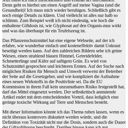
Denn geht es hierbei um einen Angriff auf meine Vagina (und die
Gesundheit)! Ich muss mich wieder beruhigen. Schließlich gibt es
noch einige Details zu klären. Und vielleicht ist alles nur halb so
schlimm. Zum Beispiel weiß ich nicht eindeutig, wie hoch die
enthaltene Giftdosis ist, wie Glyphosat auf den Organis-mus wirkt
und was das überhaupt für ein Teufelszeug ist.
Das Pflanzenschutzmittel hat eine eigene Webseite, auf der ich
erfahre, wie wunderbar einfach und kosteneffektiv damit Unkraut
beseitigt werden kann. Auf den zahlreichen Bildern sehe ich grüne
Wiesen, einen strahlend blauen Himmel, Getreidefelder,
Schmetterlinge und Käfer auf saftigem Grün. Es wird von
Schutzmittel gesprochen und leichteren Ernten. Auf der Suche nach
möglichen Risiken für Mensch und Umwelt verweist der Betreiber
der Seite auf die Gesetzgeber, und wie kompliziert die Aufnahme
eines neuen Wirkstoffs in die Positivliste sei. Da die EU
Kommission in ihrem Fall kein unzumutbares Risiko festgestellt hat,
darf das Mittel eingesetzt werden. Der selbstkritisch anmutende
Artikel endet mit dem entscheidenden Vorteil, dass lediglich eine
geringe toxische Wirkung auf Tiere und Menschen besteht.
Mit dieser Information könnte ich das Thema ruhen lassen, wenn es
nicht überaus kontrovers diskutiert werden würde, und die
Definition von Toxizität nicht nur die Dosis, sondern auch die Dauer
der Giftzuführung beschreibt. Darüber hinaus kann ich gut