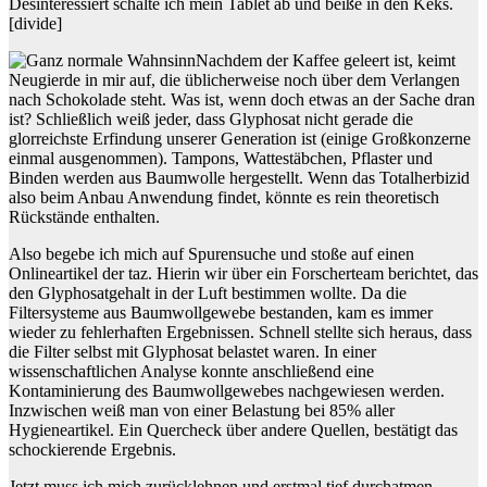
Desinteressiert schalte ich mein Tablet ab und beiße in den Keks.
[divide]
Nachdem der Kaffee geleert ist, keimt
Neugierde in mir auf, die üblicherweise noch über dem Verlangen
nach Schokolade steht. Was ist, wenn doch etwas an der Sache dran
ist? Schließlich weiß jeder, dass Glyphosat nicht gerade die
glorreichste Erfindung unserer Generation ist (einige Großkonzerne
einmal ausgenommen). Tampons, Wattestäbchen, Pflaster und
Binden werden aus Baumwolle hergestellt. Wenn das Totalherbizid
also beim Anbau Anwendung findet, könnte es rein theoretisch
Rückstände enthalten.
Also begebe ich mich auf Spurensuche und stoße auf einen
Onlineartikel der taz. Hierin wir über ein Forscherteam berichtet, das
den Glyphosatgehalt in der Luft bestimmen wollte. Da die
Filtersysteme aus Baumwollgewebe bestanden, kam es immer
wieder zu fehlerhaften Ergebnissen. Schnell stellte sich heraus, dass
die Filter selbst mit Glyphosat belastet waren. In einer
wissenschaftlichen Analyse konnte anschließend eine
Kontaminierung des Baumwollgewebes nachgewiesen werden.
Inzwischen weiß man von einer Belastung bei 85% aller
Hygieneartikel. Ein Quercheck über andere Quellen, bestätigt das
schockierende Ergebnis.
Jetzt muss ich mich zurücklehnen und erstmal tief durchatmen.