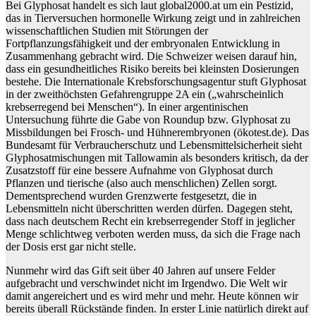
Bei Glyphosat handelt es sich laut global2000.at um ein Pestizid,
das in Tierversuchen hormonelle Wirkung zeigt und in zahlreichen
wissenschaftlichen Studien mit Störungen der
Fortpflanzungsfähigkeit und der embryonalen Entwicklung in
Zusammenhang gebracht wird. Die Schweizer weisen darauf hin,
dass ein gesundheitliches Risiko bereits bei kleinsten Dosierungen
bestehe. Die Internationale Krebsforschungsagentur stuft Glyphosat
in der zweithöchsten Gefahrengruppe 2A ein („wahrscheinlich
krebserregend bei Menschen“). In einer argentinischen
Untersuchung führte die Gabe von Roundup bzw. Glyphosat zu
Missbildungen bei Frosch- und Hühnerembryonen (ökotest.de). Das
Bundesamt für Verbraucherschutz und Lebensmittelsicherheit sieht
Glyphosatmischungen mit Tallowamin als besonders kritisch, da der
Zusatzstoff für eine bessere Aufnahme von Glyphosat durch
Pflanzen und tierische (also auch menschlichen) Zellen sorgt.
Dementsprechend wurden Grenzwerte festgesetzt, die in
Lebensmitteln nicht überschritten werden dürfen. Dagegen steht,
dass nach deutschem Recht ein krebserregender Stoff in jeglicher
Menge schlichtweg verboten werden muss, da sich die Frage nach
der Dosis erst gar nicht stelle.
Nunmehr wird das Gift seit über 40 Jahren auf unsere Felder
aufgebracht und verschwindet nicht im Irgendwo. Die Welt wir
damit angereichert und es wird mehr und mehr. Heute können wir
bereits überall Rückstände finden. In erster Linie natürlich direkt auf