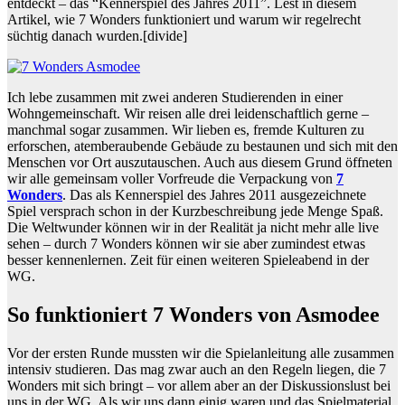
entdeckt – das “Kennerspiel des Jahres 2011”. Lest in diesem
Artikel, wie 7 Wonders funktioniert und warum wir regelrecht
süchtig danach wurden.
[divide]
Ich lebe zusammen mit zwei anderen Studierenden in einer
Wohngemeinschaft. Wir reisen alle drei leidenschaftlich gerne –
manchmal sogar zusammen. Wir lieben es, fremde Kulturen zu
erforschen, atemberaubende Gebäude zu bestaunen und sich mit den
Menschen vor Ort auszutauschen. Auch aus diesem Grund öffneten
wir alle gemeinsam voller Vorfreude die Verpackung von
7
Wonders
. Das als Kennerspiel des Jahres 2011 ausgezeichnete
Spiel versprach schon in der Kurzbeschreibung jede Menge Spaß.
Die Weltwunder können wir in der Realität ja nicht mehr alle live
sehen – durch 7 Wonders können wir sie aber zumindest etwas
besser kennenlernen. Zeit für einen weiteren Spieleabend in der
WG.
So funktioniert 7 Wonders von Asmodee
Vor der ersten Runde mussten wir die Spielanleitung alle zusammen
intensiv studieren. Das mag zwar auch an den Regeln liegen, die 7
Wonders mit sich bringt – vor allem aber an der Diskussionslust bei
uns in der WG. Als wir uns dann einig waren und das Spielmaterial