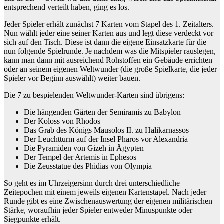
entsprechend verteilt haben, ging es los.
Jeder Spieler erhält zunächst 7 Karten vom Stapel des 1. Zeitalters.
Nun wählt jeder eine seiner Karten aus und legt diese verdeckt vor
sich auf den Tisch. Diese ist dann die eigene Einsatzkarte für die
nun folgende Spielrunde. Je nachdem was die Mitspieler rauslegen,
kann man dann mit ausreichend Rohstoffen ein Gebäude errichten
oder an seinem eigenen Weltwunder (die große Spielkarte, die jeder
Spieler vor Beginn auswählt) weiter bauen.
Die 7 zu bespielenden Weltwunder-Karten sind übrigens:
Die hängenden Gärten der Semiramis zu Babylon
Der Koloss von Rhodos
Das Grab des Königs Mausolos II. zu Halikarnassos
Der Leuchtturm auf der Insel Pharos vor Alexandria
Die Pyramiden von Gizeh in Ägypten
Der Tempel der Artemis in Ephesos
Die Zeusstatue des Phidias von Olympia
So geht es im Uhrzeigersinn durch drei unterschiedliche
Zeitepochen mit einem jeweils eigenen Kartenstapel. Nach jeder
Runde gibt es eine Zwischenauswertung der eigenen militärischen
Stärke, woraufhin jeder Spieler entweder Minuspunkte oder
Siegpunkte erhält.