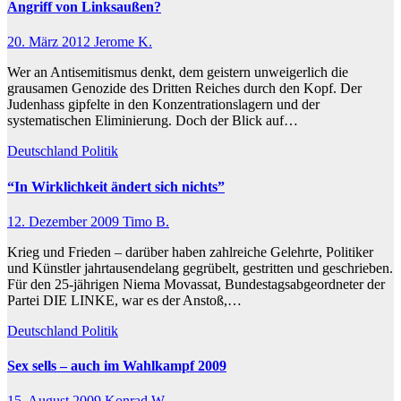
Angriff von Linksaußen?
20. März 2012
Jerome K.
Wer an Antisemitismus denkt, dem geistern unweigerlich die
grausamen Genozide des Dritten Reiches durch den Kopf. Der
Judenhass gipfelte in den Konzentrationslagern und der
systematischen Eliminierung. Doch der Blick auf…
Deutschland
Politik
“In Wirklichkeit ändert sich nichts”
12. Dezember 2009
Timo B.
Krieg und Frieden – darüber haben zahlreiche Gelehrte, Politiker
und Künstler jahrtausendelang gegrübelt, gestritten und geschrieben.
Für den 25-jährigen Niema Movassat, Bundestagsabgeordneter der
Partei DIE LINKE, war es der Anstoß,…
Deutschland
Politik
Sex sells – auch im Wahlkampf 2009
15. August 2009
Konrad W.