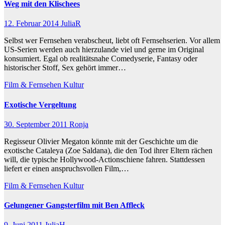
Weg mit den Klischees
12. Februar 2014
JuliaR
Selbst wer Fernsehen verabscheut, liebt oft Fernsehserien. Vor allem
US-Serien werden auch hierzulande viel und gerne im Original
konsumiert. Egal ob realitätsnahe Comedyserie, Fantasy oder
historischer Stoff, Sex gehört immer…
Film & Fernsehen
Kultur
Exotische Vergeltung
30. September 2011
Ronja
Regisseur Olivier Megaton könnte mit der Geschichte um die
exotische Cataleya (Zoe Saldana), die den Tod ihrer Eltern rächen
will, die typische Hollywood-Actionschiene fahren. Stattdessen
liefert er einen anspruchsvollen Film,…
Film & Fernsehen
Kultur
Gelungener Gangsterfilm mit Ben Affleck
9. Juni 2011
JuliaH