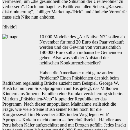
vermessen, um „die gesundheitliche Situation der Ureinwohner zu
verbessern”. Doch nun hagelt es Kritik von allen Seiten. „Rassen­
diskriminierung”, „billiger Marketing-Trick” und ähnliche Vorwürfe
muss sich Nike nun anhören.
[divide]
10.000 Modelle des „Air Native N7″ sollen ab
November für rund 20 Euro das Paar verkauft
werden und der Gewinn von voraussichtlich
140.000 Euro soll an indianische Gemeinden
gehen. Also was soll der Aufstand der
neidischen Konkurrenzhersteller?
Haben die Amerikaner nicht ganz andere
Probleme? Einen Präsidenten der sich beim
Radfahren regelmäßig Brüche zuzieht zum Beispiel. George W.
Bush hat nun ein Sozialprogramm auf Eis gelegt, das Millionen
Kindern aus ärmeren Familien eine Krankenversicherung sicherte.
Mit dem „Präsidenten-Veto” kippte der Republikaner das
Programm. Nach dieser unpopulären Maßnahme stellt sich die
Frage, wie viele Steine Bush seiner Partei noch für die
Kongresswahl im November 2008 in den Weg legen will?
Apropo – Kokain macht dumm – aber einfallsreich. Händler aus
Peru haben Käfer aufgeschlitzt und mit Drogen gefüllt. Jedes Insekt