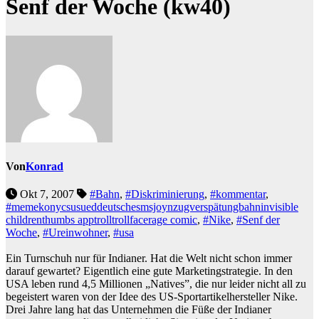
Senf der Woche (kw40)
Von
Konrad
Okt 7, 2007
#Bahn
,
#Diskriminierung
,
#kommentar
,
#memekonycsusueddeutschesmsjoynzugverspätungbahninvisible
childrenthumbs apptrolltrollfacerage comic
,
#Nike
,
#Senf der
Woche
,
#Ureinwohner
,
#usa
Ein Turnschuh nur für Indianer. Hat die Welt nicht schon immer
darauf gewartet? Eigentlich eine gute Marketingstrategie. In den
USA leben rund 4,5 Millionen „Natives”, die nur leider nicht all zu
begeistert waren von der Idee des US-Sportartikelhersteller Nike.
Drei Jahre lang hat das Unternehmen die Füße der Indianer