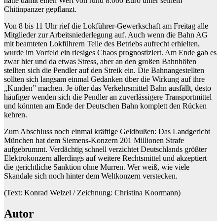
hatte damit einen Wert von rund 8.000 Euro unter seinem
Chitinpanzer gepflanzt.
Von 8 bis 11 Uhr rief die Lokführer-Gewerkschaft am Freitag alle
Mitglieder zur Arbeitsniederlegung auf. Auch wenn die Bahn AG
mit beamteten Lokführern Teile des Betriebs aufrecht erhielten,
wurde im Vorfeld ein riesiges Chaos prognostiziert. Am Ende gab es
zwar hier und da etwas Stress, aber an den großen Bahnhöfen
stellten sich die Pendler auf den Streik ein. Die Bahnangestellten
sollten sich langsam einmal Gedanken über die Wirkung auf ihre
„Kunden” machen. Je öfter das Verkehrsmittel Bahn ausfällt, desto
häufiger wenden sich die Pendler an zuverlässigere Transportmittel
und könnten am Ende der Deutschen Bahn komplett den Rücken
kehren.
Zum Abschluss noch einmal kräftige Geldbußen: Das Landgericht
München hat dem Siemens-Konzern 201 Millionen Strafe
aufgebrummt. Verdächtig schnell verzichtet Deutschlands größter
Elektrokonzern allerdings auf weitere Rechtsmittel und akzeptiert
die gerichtliche Sanktion ohne Murren. Wer weiß, wie viele
Skandale sich noch hinter dem Weltkonzern verstecken.
(Text: Konrad Welzel / Zeichnung: Christina Koormann)
Autor