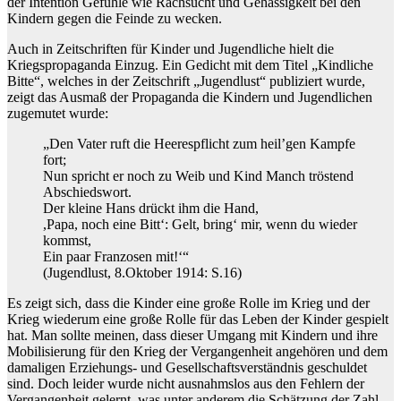
der Intention Gefühle wie Rachsucht und Gehässigkeit bei den
Kindern gegen die Feinde zu wecken.
Auch in Zeitschriften für Kinder und Jugendliche hielt die
Kriegspropaganda Einzug. Ein Gedicht mit dem Titel „Kindliche
Bitte“, welches in der Zeitschrift „Jugendlust“ publiziert wurde,
zeigt das Ausmaß der Propaganda die Kindern und Jugendlichen
zugemutet wurde:
„Den Vater ruft die Heerespflicht zum heil’gen Kampfe
fort;
Nun spricht er noch zu Weib und Kind Manch tröstend
Abschiedswort.
Der kleine Hans drückt ihm die Hand,
,Papa, noch eine Bitt‘: Gelt, bring‘ mir, wenn du wieder
kommst,
Ein paar Franzosen mit!‘“
(Jugendlust, 8.Oktober 1914: S.16)
Es zeigt sich, dass die Kinder eine große Rolle im Krieg und der
Krieg wiederum eine große Rolle für das Leben der Kinder gespielt
hat. Man sollte meinen, dass dieser Umgang mit Kindern und ihre
Mobilisierung für den Krieg der Vergangenheit angehören und dem
damaligen Erziehungs- und Gesellschaftsverständnis geschuldet
sind. Doch leider wurde nicht ausnahmslos aus den Fehlern der
Vergangenheit gelernt, was unter anderem die Schätzung der Zahl