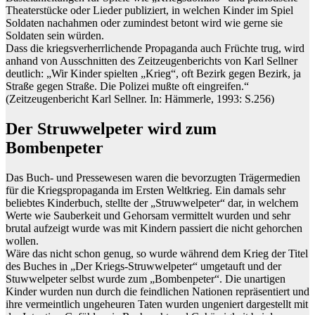
Theaterstücke oder Lieder publiziert, in welchen Kinder im Spiel
Soldaten nachahmen oder zumindest betont wird wie gerne sie
Soldaten sein würden.
Dass die kriegsverherrlichende Propaganda auch Früchte trug, wird
anhand von Ausschnitten des Zeitzeugenberichts von Karl Sellner
deutlich: „Wir Kinder spielten „Krieg“, oft Bezirk gegen Bezirk, ja
Straße gegen Straße. Die Polizei mußte oft eingreifen.“
(Zeitzeugenbericht Karl Sellner. In: Hämmerle, 1993: S.256)
Der Struwwelpeter wird zum
Bombenpeter
Das Buch- und Pressewesen waren die bevorzugten Trägermedien
für die Kriegspropaganda im Ersten Weltkrieg. Ein damals sehr
beliebtes Kinderbuch, stellte der „Struwwelpeter“ dar, in welchem
Werte wie Sauberkeit und Gehorsam vermittelt wurden und sehr
brutal aufzeigt wurde was mit Kindern passiert die nicht gehorchen
wollen.
Wäre das nicht schon genug, so wurde während dem Krieg der Titel
des Buches in „Der Kriegs-Struwwelpeter“ umgetauft und der
Stuwwelpeter selbst wurde zum „Bombenpeter“. Die unartigen
Kinder wurden nun durch die feindlichen Nationen repräsentiert und
ihre vermeintlich ungeheuren Taten wurden ungeniert dargestellt mit