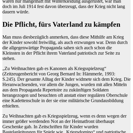
waren nur mangelhaft mit Winterkleidung ausgerüstet, war man
doch im Juli 1914 fest davon überzeugt, dass der Krieg nicht lang
dauern würde.
Die Pflicht, fürs Vaterland zu kämpfen
Man muss diesbezüglich anmerken, dass diese Mithilfe am Krieg
der Kinder sowohl freiwillig, als auch erzwungen war. Denn durch
die allgegenwärtige Propaganda sahen sich auch schon die
Kleinsten in der Pflicht ihrem Vaterland patriotisch zur Seite zu
stehen.
„Zu Weihnachten gab es Kanonen als Kriegsspielzeug“
(Zeitzeugenbericht von Georg Bernard In: Hämmerle, 1993:
S.245). Der gesamte Alltag der Kinder widmete sich dem Krieg. Die
Heranwachsenden, vor allem die Jungen, wurden mit allen Mitteln
aus dem Propaganda Repertoire zu zukünftigen Soldaten
herangezogen und besuchten oft anstatt einer regulären Oberschule
eine Kadettenschule in der sie eine militärische Grundausbildung
erhielten.
Zu Weihnachten gab es Kriegsspielzeug, wenn es denn wegen der
immer größer werdenden Not an der Heimatfront überhaupt
Geschenke gab. In Zeitschriften für Kinder wurden
Bastelanleitungen für Spiele wie „Kriegsdomino“ und patriotische