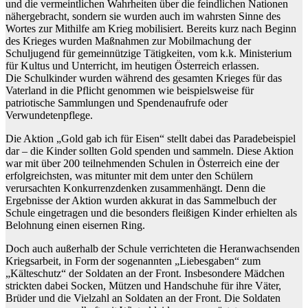
und die vermeintlichen Wahrheiten über die feindlichen Nationen
nähergebracht, sondern sie wurden auch im wahrsten Sinne des
Wortes zur Mithilfe am Krieg mobilisiert. Bereits kurz nach Beginn
des Krieges wurden Maßnahmen zur Mobilmachung der
Schuljugend für gemeinnützige Tätigkeiten, vom k.k. Ministerium
für Kultus und Unterricht, im heutigen Österreich erlassen.
Die Schulkinder wurden während des gesamten Krieges für das
Vaterland in die Pflicht genommen wie beispielsweise für
patriotische Sammlungen und Spendenaufrufe oder
Verwundetenpflege.
Die Aktion „Gold gab ich für Eisen“ stellt dabei das Paradebeispiel
dar – die Kinder sollten Gold spenden und sammeln. Diese Aktion
war mit über 200 teilnehmenden Schulen in Österreich eine der
erfolgreichsten, was mitunter mit dem unter den Schülern
verursachten Konkurrenzdenken zusammenhängt. Denn die
Ergebnisse der Aktion wurden akkurat in das Sammelbuch der
Schule eingetragen und die besonders fleißigen Kinder erhielten als
Belohnung einen eisernen Ring.
Doch auch außerhalb der Schule verrichteten die Heranwachsenden
Kriegsarbeit, in Form der sogenannten „Liebesgaben“ zum
„Kälteschutz“ der Soldaten an der Front. Insbesondere Mädchen
strickten dabei Socken, Mützen und Handschuhe für ihre Väter,
Brüder und die Vielzahl an Soldaten an der Front. Die Soldaten