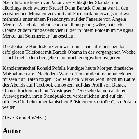
Nach Informationen von
back view
schlägt der Skandal nun
allerdings noch weitere Kreise! Denn Barack Obama war in den
vergangenen Monaten verstärkt auf Facebook unterwegs und war
mehrmals unter einem Pseudonym auf der Fanseite von Angela
Merkel. Als ob das nicht schon schlimm genug wäre, hat sich
Obama zudem mindestens vier Bilder in ihrem Fotoalbum “Angela
Merkel auf Sommertour” angeschaut.
Die deutsche Bundeskanzlerin will nun – nach ihrem scheinbar
erfolglosen Telefonat mit Barack Obama in der vergangenen Woche
– nicht mehr klein bei geben und noch energischer reagieren.
Kanzleramtschef Ronald Pofalla kündigte heute Morgen drastische
Maßnahmen an: “Nach dem Worte offenbar nicht mehr ausreichen,
müssen nun Taten folgen.” So will sich Merkel wohl noch im Laufe
des Abends auf Facebook einloggen, auf das Profil von Barack
Obama klicken und ihn “Anstupsen”. “Sie sehe keinen anderen
Ausweg mehr, ihren Standpunkt zu verdeutlichen und auf ein
offenes Ohr beim amerikanischen Präsidenten zu stoßen”, so Pofalla
weiter.
(Text: Konrad Welzel)
Autor