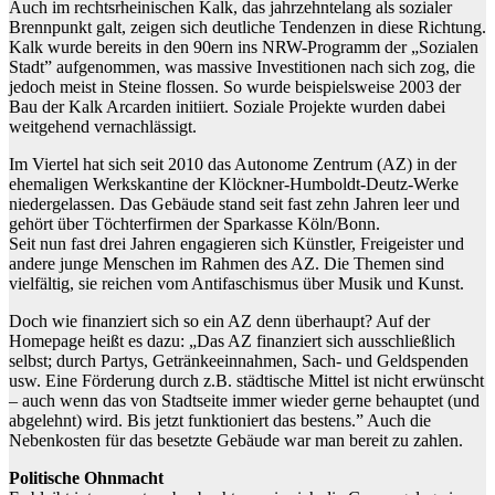
Auch im rechtsrheinischen Kalk, das jahrzehntelang als sozialer
Brennpunkt galt, zeigen sich deutliche Tendenzen in diese Richtung.
Kalk wurde bereits in den 90ern ins NRW-Programm der „Sozialen
Stadt” aufgenommen, was massive Investitionen nach sich zog, die
jedoch meist in Steine flossen. So wurde beispielsweise 2003 der
Bau der Kalk Arcarden initiiert. Soziale Projekte wurden dabei
weitgehend vernachlässigt.
Im Viertel hat sich seit 2010 das Autonome Zentrum (AZ) in der
ehemaligen Werkskantine der Klöckner-Humboldt-Deutz-Werke
niedergelassen. Das Gebäude stand seit fast zehn Jahren leer und
gehört über Töchterfirmen der Sparkasse Köln/Bonn.
Seit nun fast drei Jahren engagieren sich Künstler, Freigeister und
andere junge Menschen im Rahmen des AZ. Die Themen sind
vielfältig, sie reichen vom Antifaschismus über Musik und Kunst.
Doch wie finanziert sich so ein AZ denn überhaupt? Auf der
Homepage heißt es dazu: „Das AZ finanziert sich ausschließlich
selbst; durch Partys, Getränkeeinnahmen, Sach- und Geldspenden
usw. Eine Förderung durch z.B. städtische Mittel ist nicht erwünscht
– auch wenn das von Stadtseite immer wieder gerne behauptet (und
abgelehnt) wird. Bis jetzt funktioniert das bestens.” Auch die
Nebenkosten für das besetzte Gebäude war man bereit zu zahlen.
Politische Ohnmacht