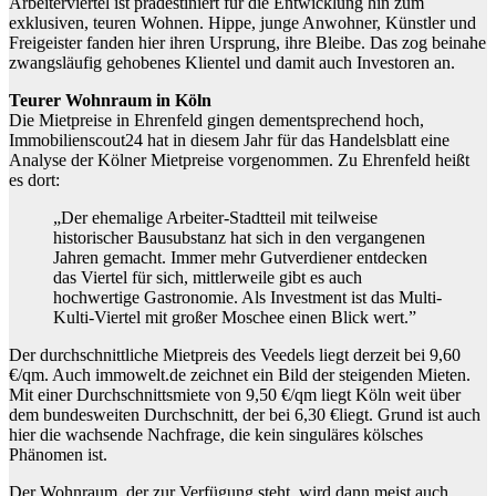
Arbeiterviertel ist prädestiniert für die Entwicklung hin zum
exklusiven, teuren Wohnen. Hippe, junge Anwohner, Künstler und
Freigeister fanden hier ihren Ursprung, ihre Bleibe. Das zog beinahe
zwangsläufig gehobenes Klientel und damit auch Investoren an.
Teurer Wohnraum in Köln
Die Mietpreise in Ehrenfeld gingen dementsprechend hoch,
Immobilienscout24 hat in diesem Jahr für das Handelsblatt eine
Analyse der Kölner Mietpreise vorgenommen. Zu Ehrenfeld heißt
es dort:
„Der ehemalige Arbeiter-Stadtteil mit teilweise
historischer Bausubstanz hat sich in den vergangenen
Jahren gemacht. Immer mehr Gutverdiener entdecken
das Viertel für sich, mittlerweile gibt es auch
hochwertige Gastronomie. Als Investment ist das Multi-
Kulti-Viertel mit großer Moschee einen Blick wert.”
Der durchschnittliche Mietpreis des Veedels liegt derzeit bei 9,60
€/qm. Auch immowelt.de zeichnet ein Bild der steigenden Mieten.
Mit einer Durchschnittsmiete von 9,50 €/qm liegt Köln weit über
dem bundesweiten Durchschnitt, der bei 6,30 €liegt. Grund ist auch
hier die wachsende Nachfrage, die kein singuläres kölsches
Phänomen ist.
Der Wohnraum, der zur Verfügung steht, wird dann meist auch