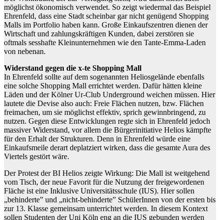
möglichst ökonomisch verwendet. So zeigt wiedermal das Beispiel
Ehrenfeld, dass eine Stadt scheinbar gar nicht genügend Shopping
Malls im Portfolio haben kann. Große Einkaufszentren dienen der
Wirtschaft und zahlungskräftigen Kunden, dabei zerstören sie
oftmals sesshafte Kleinunternehmen wie den Tante-Emma-Laden
von nebenan.
Widerstand gegen die x-te Shopping Mall
In Ehrenfeld sollte auf dem sogenannten Heliosgelände ebenfalls
eine solche Shopping Mall errichtet werden. Dafür hätten kleine
Läden und der Kölner Ur-Club Underground weichen müssen. Hier
lautete die Devise also auch: Freie Flächen nutzen, bzw. Flächen
freimachen, um sie möglichst effektiv, sprich gewinnbringend, zu
nutzen. Gegen diese Entwicklungen regte sich in Ehrenfeld jedoch
massiver Widerstand, vor allem die Bürgerinitiative Helios kämpfte
für den Erhalt der Strukturen. Denn in Ehrenfeld würde eine
Einkaufsmeile derart deplatziert wirken, dass die gesamte Aura des
Viertels gestört wäre.
Der Protest der BI Helios zeigte Wirkung: Die Mall ist weitgehend
vom Tisch, der neue Favorit für die Nutzung der freigewordenen
Fläche ist eine Inklusive Universitätsschule (IUS). Hier sollen
„behinderte” und „nicht-behinderte” SchülerInnen von der ersten bis
zur 13. Klasse gemeinsam unterrichtet werden. In diesem Kontext
sollen Studenten der Uni Köln eng an die IUS gebunden werden