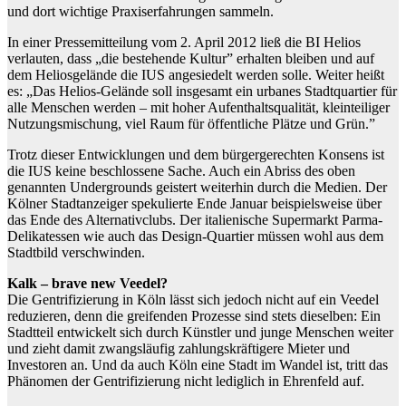
und dort wichtige Praxiserfahrungen sammeln.
In einer Pressemitteilung vom 2. April 2012 ließ die BI Helios
verlauten, dass „die bestehende Kultur” erhalten bleiben und auf
dem Heliosgelände die IUS angesiedelt werden solle. Weiter heißt
es: „Das Helios-Gelände soll insgesamt ein urbanes Stadtquartier für
alle Menschen werden – mit hoher Aufenthaltsqualität, kleinteiliger
Nutzungsmischung, viel Raum für öffentliche Plätze und Grün.”
Trotz dieser Entwicklungen und dem bürgergerechten Konsens ist
die IUS keine beschlossene Sache. Auch ein Abriss des oben
genannten Undergrounds geistert weiterhin durch die Medien. Der
Kölner Stadtanzeiger spekulierte Ende Januar beispielsweise über
das Ende des Alternativclubs. Der italienische Supermarkt Parma-
Delikatessen wie auch das Design-Quartier müssen wohl aus dem
Stadtbild verschwinden.
Kalk – brave new Veedel?
Die Gentrifizierung in Köln lässt sich jedoch nicht auf ein Veedel
reduzieren, denn die greifenden Prozesse sind stets dieselben: Ein
Stadtteil entwickelt sich durch Künstler und junge Menschen weiter
und zieht damit zwangsläufig zahlungskräftigere Mieter und
Investoren an. Und da auch Köln eine Stadt im Wandel ist, tritt das
Phänomen der Gentrifizierung nicht lediglich in Ehrenfeld auf.