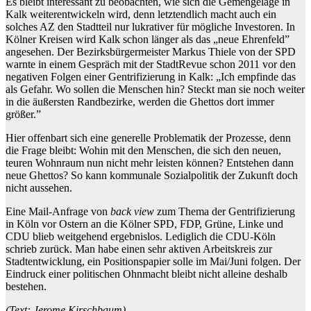
Es bleibt interessant zu beobachten, wie sich die Gemengelage in
Kalk weiterentwickeln wird, denn letztendlich macht auch ein
solches AZ den Stadtteil nur lukrativer für mögliche Investoren. In
Kölner Kreisen wird Kalk schon länger als das „neue Ehrenfeld”
angesehen. Der Bezirksbürgermeister Markus Thiele von der SPD
warnte in einem Gespräch mit der StadtRevue schon 2011 vor den
negativen Folgen einer Gentrifizierung in Kalk: „Ich empfinde das
als Gefahr. Wo sollen die Menschen hin? Steckt man sie noch weiter
in die äußersten Randbezirke, werden die Ghettos dort immer
größer.”
Hier offenbart sich eine generelle Problematik der Prozesse, denn
die Frage bleibt: Wohin mit den Menschen, die sich den neuen,
teuren Wohnraum nun nicht mehr leisten können? Entstehen dann
neue Ghettos? So kann kommunale Sozialpolitik der Zukunft doch
nicht aussehen.
Eine Mail-Anfrage von
back view
zum Thema der Gentrifizierung
in Köln vor Ostern an die Kölner SPD, FDP, Grüne, Linke und
CDU blieb weitgehend ergebnislos. Lediglich die CDU-Köln
schrieb zurück. Man habe einen sehr aktiven Arbeitskreis zur
Stadtentwicklung, ein Positionspapier solle im Mai/Juni folgen. Der
Eindruck einer politischen Ohnmacht bleibt nicht alleine deshalb
bestehen.
(Text: Jerome Kirschbaum)