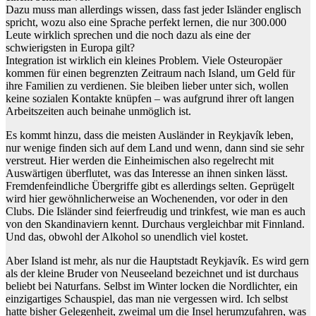
Dazu muss man allerdings wissen, dass fast jeder Isländer englisch
spricht, wozu also eine Sprache perfekt lernen, die nur 300.000
Leute wirklich sprechen und die noch dazu als eine der
schwierigsten in Europa gilt?
Integration ist wirklich ein kleines Problem. Viele Osteuropäer
kommen für einen begrenzten Zeitraum nach Island, um Geld für
ihre Familien zu verdienen. Sie bleiben lieber unter sich, wollen
keine sozialen Kontakte knüpfen – was aufgrund ihrer oft langen
Arbeitszeiten auch beinahe unmöglich ist.
Es kommt hinzu, dass die meisten Ausländer in Reykjavík leben,
nur wenige finden sich auf dem Land und wenn, dann sind sie sehr
verstreut. Hier werden die Einheimischen also regelrecht mit
Auswärtigen überflutet, was das Interesse an ihnen sinken lässt.
Fremdenfeindliche Übergriffe gibt es allerdings selten. Geprügelt
wird hier gewöhnlicherweise an Wochenenden, vor oder in den
Clubs. Die Isländer sind feierfreudig und trinkfest, wie man es auch
von den Skandinaviern kennt. Durchaus vergleichbar mit Finnland.
Und das, obwohl der Alkohol so unendlich viel kostet.
Aber Island ist mehr, als nur die Hauptstadt Reykjavík. Es wird gern
als der kleine Bruder von Neuseeland bezeichnet und ist durchaus
beliebt bei Naturfans. Selbst im Winter locken die Nordlichter, ein
einzigartiges Schauspiel, das man nie vergessen wird. Ich selbst
hatte bisher Gelegenheit, zweimal um die Insel herumzufahren, was