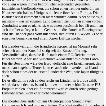
vor allem wegen immer bedrohlicher werdenden geplanten
industriellen Großprojekten, die schon einen Teil der unberührten
Natur zerstört haben. Übrigens die letzte ihrer Art in Europa. Die
Isländer selbst kümmern sich nicht wirklich darum. Aber so ist es ja
meistens – was im eigenen Land passiert, zieht oft an einem vorbei.
Zumindest wenn es nichts ist, was einen persönlich betrifft und man
sich darüber aufregen kann. Geht es um die aktuellen Benzinpreise,
sind die Isländer ganz vorn mit dabei, sich durch LKW-Streiks oder
sonstiges bemerkbar und ihrem Ärger Luft zu machen.
Die Landeswährung, die Isländische Krone, ist im Moment sehr
schwach und der Kurs fiel stetig seit der Euroeinführung.
Verständlich also, dass die Rufe nach einem EU-Beitritt immer
lauter werden. Aber sind wir ehrlich – was nützt es diesem Land?
Für die Bewohner wäre der Euro vielleicht eine Erleichterung, das
muss man zugeben. Teurer kann es auch nicht werden, ist Island
doch schon eines der teuersten Länder der Welt, wie Japan übrigens
auch.
Da es allerdings auch zu den reichsten Ländern in Europa zählt,
würde dass bedeuten, Island kann zwar immer schön für neue EU-
Projekte zahlen, aber ein Stimmrecht wird es durch seine geringe
Einwohnerzahl wohl eher nicht bekommen.
Die meisten Ausländer, oft aus Osteuropa oder Skandinavien,
kommen nach Island, um zu arbeiten. Der Rest studiert. Und arbeitet