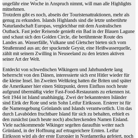
ungefähr eine Woche in Anspruch nimmt, will man alle Highlights
mitnehmen.
Trotzdem gibt es noch, abseits der Touristenattraktionen, mehr als
genug zu erkunden. Islands Highlands sind die letzte unberührte
Naturlandschaft Europas, vergleichbar mit dem Australischen
Outback. Fast jeder Reisende genießt ein Bad in der Blauen Lagune
und schaut sich den Golden Circle, die berühmteste Route des
Landes an. Wasserfälle, Vulkane und Gletscher bieten sich vom
Straßenrand aus an; der spuckende Geysir, eine Heißwasserquelle,
zählt mit seinem Zwilling in Neuseeland zu den letzten aktiven
seiner Art der Welt.
Entdeckt von schwedischen Wikingern und Jahrhunderte lang
beherrscht von den Dänen, interessierte sich erst Hitler wieder für
die kleine Insel. Im Zweiten Weltkrieg hatten die Briten und später
die Amerikaner hier einen Stützpunkt, deren Einfluss noch heute
aufgrund übermäßig vieler Fast-Food-Restaurants zu erkennen ist.
Seit 1944 ist Island unabhängig. Zwei der bekanntesten Isländer
sind Eirik der Rote und sein Sohn Leifur Eiriksson. Ersterer ist für
die Namensgebung Grönlands und Islands verantwortlich. Um das
durch Lavaböden fruchtbare Island für sich zu behalten, erhielt es
den zunächst (auch heute noch) abschreckenden Namen Eisland.
Viele nachkommende Wikinger segelten daraufhin weiter nach
Grünland, in der Hoffnung auf ertragreichere Ernten. Leifur
Eiriksson wird als der erste Europäer in Nordamerika gefeiert, noch