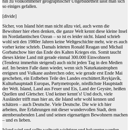
hin zu vollkommener geographischer Ungebildetheit lässt man sich
so einiges gefallen.
[divide]
Sicher, von Island hört man nicht allzu viel, auch wenn die
Bewohner hier eben denken, die ganze Welt kennt diese kleine Insel
im Nordatlantischen Ozean – so ist es leider nicht. Island schrieb
wohl seit den 1980er Jahren keine Weltgeschichte mehr, wie es auch
vorher keine schrieb. Damals leiteten Ronald Reagan und Michail
Gorbatschow hier das Ende des Kalten Krieges ein. Somit taucht
dieses kleine Land mit gerade einmal 300.000 Einwohnern
(Tendenz immerhin steigend) auch nicht jeden Tag in den Medien
auf. Im besten Falle dann wieder, wenn sich Naturkatastrophen
ereignen und Vulkane ausbrechen oder, wie gerade erst Ende Mai
geschehen, ein Erdbeben Teile des Landes erschüttert.Reykjavík,
Kulturhauptstadt Europas, Partymetropole, nördlichste Hauptstadt
der Welt. Island, Land aus Feuer und Eis, Land der Geysire, heißen
Quellen und Gletscher. Und keiner kennt´s! Und doch, viele
Ausländer trifft man hier an, die Island sehr wohl kennen und
schätzen – auch Deutsche. Viele Deutsche. Die wie ich hier
arbeiten, ihre Erfahrungen mit dieser wundervollen Stadt, dem
atemberaubenden Land und seinen eigenartigen Bewohnern machen
– und es lieben.
Island wird und sollte weltweit wichtiger und bekannter werden –