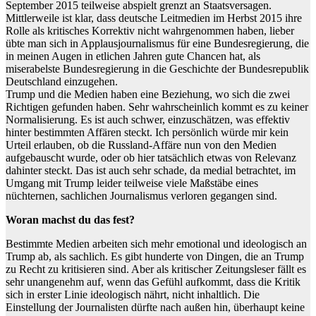
September 2015 teilweise abspielt grenzt an Staatsversagen.
Mittlerweile ist klar, dass deutsche Leitmedien im Herbst 2015 ihre
Rolle als kritisches Korrektiv nicht wahrgenommen haben, lieber
übte man sich in Applausjournalismus für eine Bundesregierung, die
in meinen Augen in etlichen Jahren gute Chancen hat, als
miserabelste Bundesregierung in die Geschichte der Bundesrepublik
Deutschland einzugehen.
Trump und die Medien haben eine Beziehung, wo sich die zwei
Richtigen gefunden haben. Sehr wahrscheinlich kommt es zu keiner
Normalisierung. Es ist auch schwer, einzuschätzen, was effektiv
hinter bestimmten Affären steckt. Ich persönlich würde mir kein
Urteil erlauben, ob die Russland-Affäre nun von den Medien
aufgebauscht wurde, oder ob hier tatsächlich etwas von Relevanz
dahinter steckt. Das ist auch sehr schade, da medial betrachtet, im
Umgang mit Trump leider teilweise viele Maßstäbe eines
nüchternen, sachlichen Journalismus verloren gegangen sind.
Woran machst du das fest?
Bestimmte Medien arbeiten sich mehr emotional und ideologisch an
Trump ab, als sachlich. Es gibt hunderte von Dingen, die an Trump
zu Recht zu kritisieren sind. Aber als kritischer Zeitungsleser fällt es
sehr unangenehm auf, wenn das Gefühl aufkommt, dass die Kritik
sich in erster Linie ideologisch nährt, nicht inhaltlich. Die
Einstellung der Journalisten dürfte nach außen hin, überhaupt keine