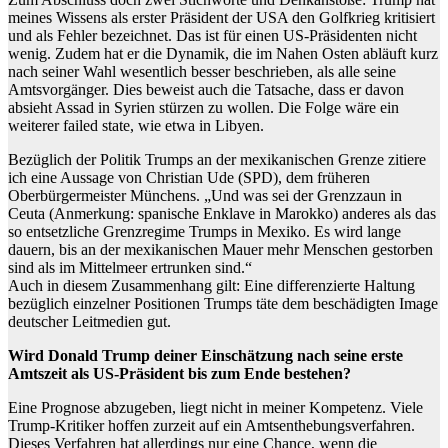
meines Wissens als erster Präsident der USA den Golfkrieg kritisiert
und als Fehler bezeichnet. Das ist für einen US-Präsidenten nicht
wenig. Zudem hat er die Dynamik, die im Nahen Osten abläuft kurz
nach seiner Wahl wesentlich besser beschrieben, als alle seine
Amtsvorgänger. Dies beweist auch die Tatsache, dass er davon
absieht Assad in Syrien stürzen zu wollen. Die Folge wäre ein
weiterer failed state, wie etwa in Libyen.
Bezüglich der Politik Trumps an der mexikanischen Grenze zitiere
ich eine Aussage von Christian Ude (SPD), dem früheren
Oberbürgermeister Münchens. „Und was sei der Grenzzaun in
Ceuta (Anmerkung: spanische Enklave in Marokko) anderes als das
so entsetzliche Grenzregime Trumps in Mexiko. Es wird lange
dauern, bis an der mexikanischen Mauer mehr Menschen gestorben
sind als im Mittelmeer ertrunken sind.“
Auch in diesem Zusammenhang gilt: Eine differenzierte Haltung
bezüglich einzelner Positionen Trumps täte dem beschädigten Image
deutscher Leitmedien gut.
Wird Donald Trump deiner Einschätzung nach seine erste
Amtszeit als US-Präsident bis zum Ende bestehen?
Eine Prognose abzugeben, liegt nicht in meiner Kompetenz. Viele
Trump-Kritiker hoffen zurzeit auf ein Amtsenthebungsverfahren.
Dieses Verfahren hat allerdings nur eine Chance, wenn die