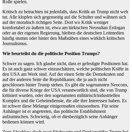
Rolle spielen.
Kritisch zu betrachten ist jedenfalls, dass Kritik an Trump nicht weh
tut. Alle klopfen sich gegenseitig auf die Schulter und wähnen sich
auf der moralisch richtigen Seite. Dort wo Kritik weniger
komfortabel zu äußern ist, etwa am türkischen Neosultan Erdogan
oder an der eigenen Regierung, bleiben die deutschen Leitmedien
häufig stumm oder hinter den Maßstäben eines wirklich kritischen
Journalismus.
Wie beurteilst du die politische Position Trumps?
Schwer zu sagen. Ich glaube nicht, dass er gefestigte Positionen hat.
Es ist auch ganz schwer einzuschätzen, welche politischen Kräfte in
den USA am Werk sind. Auf der einen Seite die Demokraten und
auf der anderen Seite die Republikaner, die ja auch nicht
geschlossen hinter Trump stehen. Es gibt die sogenannten Neocons,
die für diverse Kriege der USA verantwortlich sind, die von Trump
kritisiert wurden, oder den sogenannten militärisch/industriellen
Komplex und die Geheimdienste, die alle ihre Interessen haben. Es
ist schwer diese Melange einigermaßen einzuordnen. Für seine
Anhänger ist er angetreten, das politische Establishment
aufzumischen. Schwierig, ob er diesbezüglich seine Anhänger
bedienen können wird.
Zum Abschluss doch zwei Stichworte und Denkanstöße: Trump hat