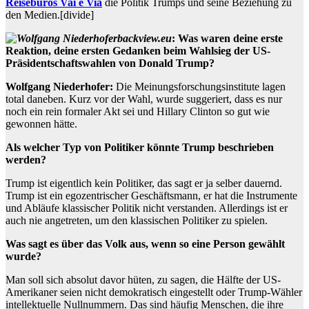
Reisebüros Vai e Via
die Politik Trumps und seine Beziehung zu
den Medien.
[divide]
backview.eu
: Was waren deine erste
Reaktion, deine ersten Gedanken beim Wahlsieg der US-
Präsidentschaftswahlen von Donald Trump?
Wolfgang Niederhofer:
Die Meinungsforschungsinstitute lagen
total daneben. Kurz vor der Wahl, wurde suggeriert, dass es nur
noch ein rein formaler Akt sei und Hillary Clinton so gut wie
gewonnen hätte.
Als welcher Typ von Politiker könnte Trump beschrieben
werden?
Trump ist eigentlich kein Politiker, das sagt er ja selber dauernd.
Trump ist ein egozentrischer Geschäftsmann, er hat die Instrumente
und Abläufe klassischer Politik nicht verstanden. Allerdings ist er
auch nie angetreten, um den klassischen Politiker zu spielen.
Was sagt es über das Volk aus, wenn so eine Person gewählt
wurde?
Man soll sich absolut davor hüten, zu sagen, die Hälfte der US-
Amerikaner seien nicht demokratisch eingestellt oder Trump-Wähler
intellektuelle Nullnummern. Das sind häufig Menschen, die ihre