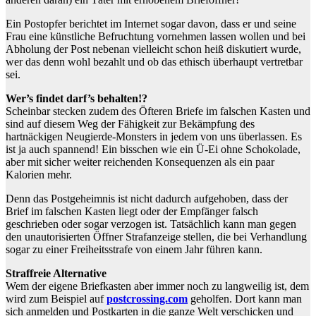
Ein Postopfer berichtet im Internet sogar davon, dass er und seine
Frau eine künstliche Befruchtung vornehmen lassen wollen und bei
Abholung der Post nebenan vielleicht schon heiß diskutiert wurde,
wer das denn wohl bezahlt und ob das ethisch überhaupt vertretbar
sei.
Wer’s findet darf’s behalten!?
Scheinbar stecken zudem des Öfteren Briefe im falschen Kasten und
sind auf diesem Weg der Fähigkeit zur Bekämpfung des
hartnäckigen Neugierde-Monsters in jedem von uns überlassen. Es
ist ja auch spannend! Ein bisschen wie ein Ü-Ei ohne Schokolade,
aber mit sicher weiter reichenden Konsequenzen als ein paar
Kalorien mehr.
Denn das Postgeheimnis ist nicht dadurch aufgehoben, dass der
Brief im falschen Kasten liegt oder der Empfänger falsch
geschrieben oder sogar verzogen ist. Tatsächlich kann man gegen
den unautorisierten Öffner Strafanzeige stellen, die bei Verhandlung
sogar zu einer Freiheitsstrafe von einem Jahr führen kann.
Straffreie Alternative
Wem der eigene Briefkasten aber immer noch zu langweilig ist, dem
wird zum Beispiel auf
postcrossing.com
geholfen. Dort kann man
sich anmelden und Postkarten in die ganze Welt verschicken und