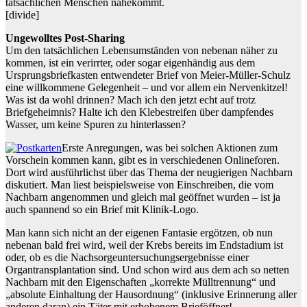
tatsächlichen Menschen nahekommt.
[divide]
Ungewolltes Post-Sharing
Um den tatsächlichen Lebensumständen von nebenan näher zu
kommen, ist ein verirrter, oder sogar eigenhändig aus dem
Ursprungsbriefkasten entwendeter Brief von Meier-Müller-Schulz
eine willkommene Gelegenheit – und vor allem ein Nervenkitzel!
Was ist da wohl drinnen? Mach ich den jetzt echt auf trotz
Briefgeheimnis? Halte ich den Klebestreifen über dampfendes
Wasser, um keine Spuren zu hinterlassen?
Erste Anregungen, was bei solchen Aktionen zum
Vorschein kommen kann, gibt es in verschiedenen Onlineforen.
Dort wird ausführlichst über das Thema der neugierigen Nachbarn
diskutiert. Man liest beispielsweise von Einschreiben, die vom
Nachbarn angenommen und gleich mal geöffnet wurden – ist ja
auch spannend so ein Brief mit Klinik-Logo.
Man kann sich nicht an der eigenen Fantasie ergötzen, ob nun
nebenan bald frei wird, weil der Krebs bereits im Endstadium ist
oder, ob es die Nachsorgeuntersuchungsergebnisse einer
Organtransplantation sind. Und schon wird aus dem ach so netten
Nachbarn mit den Eigenschaften „korrekte Mülltrennung“ und
„absolute Einhaltung der Hausordnung“ (inklusive Erinnerung aller
anderen daran) ein Täter mit erhobenem Brieföffner!