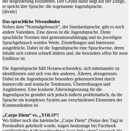
der Begeisterung loszutreten. Der Grund dafür liegt auf der Zunge,
er spricht ihre Sprache: die sogenannte Jugendsprache.
[divide]
Das sprachliche Niveaulimbo
Neben dem “Normalgebrauch”, der Standardsprache, gibt es noch
andere Varietäten. Eine davon ist die Jugendsprache. Denn
sprachliche Normen sind generationsabhängig und im jeweiligen
Sprachgebrauch werden Werte, Einstellungen und Interessen
ausgedrückt. Dabei ist die Jugendsprache eine Sprachweise, deren
Inhalte sich extrem schnell ändern und, die besonders offen für neue
Einflüsse ist.
Die Jugendsprache hilft Heranwachsenden, sich miteinander zu
identifizieren und sich von den anderen, Älteren, abzugrenzen.
Dabei ist die Jugendsprache besonders gekennzeichnet durch
humorvolle und ironische Tendenzen, Übertreibungen und
Anglizismen. Eine konkrete Alterseingrenzung für die
Jugendsprache gestaltet sich jedoch äußerst problematisch, da die
Sprache ein komplexes System aus verschiedenen Elementen der
Kommunikation ist.
„Carpe Diem“ vs. „YOLO“!
Wo früher noch das lateinische „Carpe Diem“ (Nutze den Tag) in
Poesiealben gekritzelt wurde, tragen heutzutage bei Facebook
veröffentlichte Selbstauslöserfotos “von links oben” nur noch die