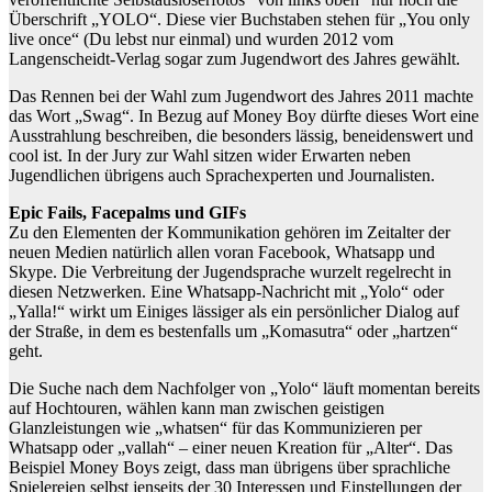
Überschrift „YOLO“. Diese vier Buchstaben stehen für „You only
live once“ (Du lebst nur einmal) und wurden 2012 vom
Langenscheidt-Verlag sogar zum Jugendwort des Jahres gewählt.
Das Rennen bei der Wahl zum Jugendwort des Jahres 2011 machte
das Wort „Swag“. In Bezug auf Money Boy dürfte dieses Wort eine
Ausstrahlung beschreiben, die besonders lässig, beneidenswert und
cool ist. In der Jury zur Wahl sitzen wider Erwarten neben
Jugendlichen übrigens auch Sprachexperten und Journalisten.
Epic Fails, Facepalms und GIFs
Zu den Elementen der Kommunikation gehören im Zeitalter der
neuen Medien natürlich allen voran Facebook, Whatsapp und
Skype. Die Verbreitung der Jugendsprache wurzelt regelrecht in
diesen Netzwerken. Eine Whatsapp-Nachricht mit „Yolo“ oder
„Yalla!“ wirkt um Einiges lässiger als ein persönlicher Dialog auf
der Straße, in dem es bestenfalls um „Komasutra“ oder „hartzen“
geht.
Die Suche nach dem Nachfolger von „Yolo“ läuft momentan bereits
auf Hochtouren, wählen kann man zwischen geistigen
Glanzleistungen wie „whatsen“ für das Kommunizieren per
Whatsapp oder „vallah“ – einer neuen Kreation für „Alter“. Das
Beispiel Money Boys zeigt, dass man übrigens über sprachliche
Spielereien selbst jenseits der 30 Interessen und Einstellungen der