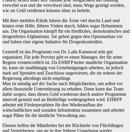
verwehrt war und die verwitwet sind, muss Wege gezeigt werden,
wie sie Geld verdienen können ohne zu betteln.
Mit ihrer mobilen Klinik fahren die Ärzte viel durchs Land und
leisten erste Hilfe, führen Visiten durch, bilden sogar Hebammen
aus. Die Organisation kämpft für ein friedliches, demokratisches und
drogenfreies Afghanistan. Sie gehen gegen den Opiumanbau vor
und haben eine eigene Initiative für Drogenkontrollen.
Generell ist das Programm von Dr. Laila Kamawal sehr gut
organisiert. Für jede Provinz gibt es einen Manager, der für seine
Region verantwortlich ist. Da EHBFP keine staatliche Organisation
ist, kann sie unabhängig von Genehmigungen arbeiten, ist jedoch
stark auf Spenden und Zuschüsse angewiesen, die sie seitens der
Regierung allerdings nicht empfängt.
Man ist ständig auf der Suche nach Möglichkeiten, um selbst vor
allem finanzielle Unterstützung zu erhalten. Dann kann das Team
dafür sorgen, dass dieses Geld wiederum durch andere Programme
sinnvoll genutzt und an Bedürftige weitergegeben wird. EHBFP
arbeitet mit Förderprojekten für den Wiederaufbau der
wirtschaftlichen und sozialen Infrastruktur zusammen und arbeitet
sogar Pläne für die ländliche Verwaltung aus.
Ebenso helfen die Mitarbeiter bei der Rückkehr von Flüchtlingen
und Vertriebenen, um sie in ihre frühere Umgebung wieder