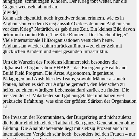
hungrigen, schmutzigen Kindern. Der Krieg tobt weiter, nur die
Gegner wechseln ab und an.
[divide]
Kann sich eigentlich noch irgendwer daran erinnern, wie es in
Afghanistan vor dem Krieg aussah? Gab es denn ein Afghanistan
vor dem Krieg? Natürlich, es gab diese Zeit. Ein kleines Bild davon
bekommt man im Film „The Kite Runner – Der Drachenflieger“.
Viele internationale Hilfsorganisationen versuchen heute,
Afghanistan wieder dahin zurückzuführen – zu einer Zeit mit
glücklichen Kindern und einer gesunden Infrastruktur.
Um die Wurzeln des Problems kümmert sich besonders die
afghanische Organisation EHBFP – das Emergency Health and
Build Field Program. Die Ärzte, Agronomen, Ingenieure,
Pädagogen und Ausbilder des Teams, sowohl Männer als auch
Frauen, haben es sich zur Aufgabe gemacht, den Menschen zu
helfen zu einem würdigen Lebensstandard zurück zu finden. Die
meisten der 71 Mitarbeiter sind gut ausgebildet und haben viel
praktische Erfahrung, was eine der größten Stärken der Organisation
ist.
Die Invasion der Kommunisten, der Bürgerkrieg und nicht zuletzt
die Kulturfeindlichkeit der Taliban ließen ganze Generationen ohne
Bildung. Die Analphabetenrate liegt mit siebzig Prozent auch im
internationalen Vergleich sehr hoch, besonders bei den Frauen – nur