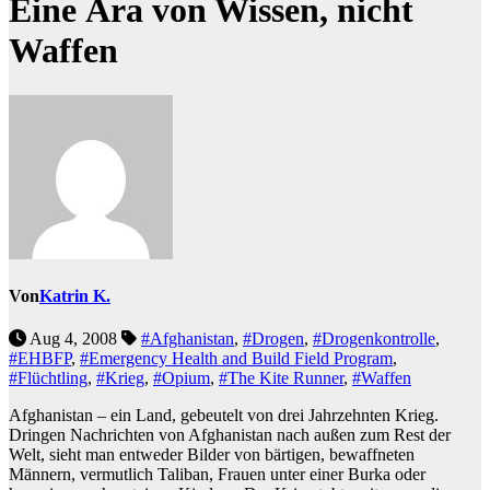
Eine Ära von Wissen, nicht
Waffen
Von
Katrin K.
Aug 4, 2008
#Afghanistan
,
#Drogen
,
#Drogenkontrolle
,
#EHBFP
,
#Emergency Health and Build Field Program
,
#Flüchtling
,
#Krieg
,
#Opium
,
#The Kite Runner
,
#Waffen
Afghanistan – ein Land, gebeutelt von drei Jahrzehnten Krieg.
Dringen Nachrichten von Afghanistan nach außen zum Rest der
Welt, sieht man entweder Bilder von bärtigen, bewaffneten
Männern, vermutlich Taliban, Frauen unter einer Burka oder