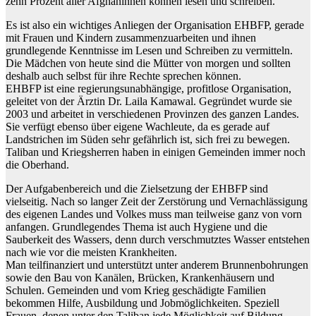
zehn Prozent aller Afghaninnen können lesen und schreiben.
Es ist also ein wichtiges Anliegen der Organisation EHBFP, gerade
mit Frauen und Kindern zusammenzuarbeiten und ihnen
grundlegende Kenntnisse im Lesen und Schreiben zu vermitteln.
Die Mädchen von heute sind die Mütter von morgen und sollten
deshalb auch selbst für ihre Rechte sprechen können.
EHBFP ist eine regierungsunabhängige, profitlose Organisation,
geleitet von der Ärztin Dr. Laila Kamawal. Gegründet wurde sie
2003 und arbeitet in verschiedenen Provinzen des ganzen Landes.
Sie verfügt ebenso über eigene Wachleute, da es gerade auf
Landstrichen im Süden sehr gefährlich ist, sich frei zu bewegen.
Taliban und Kriegsherren haben in einigen Gemeinden immer noch
die Oberhand.
Der Aufgabenbereich und die Zielsetzung der EHBFP sind
vielseitig. Nach so langer Zeit der Zerstörung und Vernachlässigung
des eigenen Landes und Volkes muss man teilweise ganz von vorn
anfangen. Grundlegendes Thema ist auch Hygiene und die
Sauberkeit des Wassers, denn durch verschmutztes Wasser entstehen
nach wie vor die meisten Krankheiten.
Man teilfinanziert und unterstützt unter anderem Brunnenbohrungen
sowie den Bau von Kanälen, Brücken, Krankenhäusern und
Schulen. Gemeinden und vom Krieg geschädigte Familien
bekommen Hilfe, Ausbildung und Jobmöglichkeiten. Speziell
Frauen, denen unter den Taliban jede Möglichkeit auf Bildung