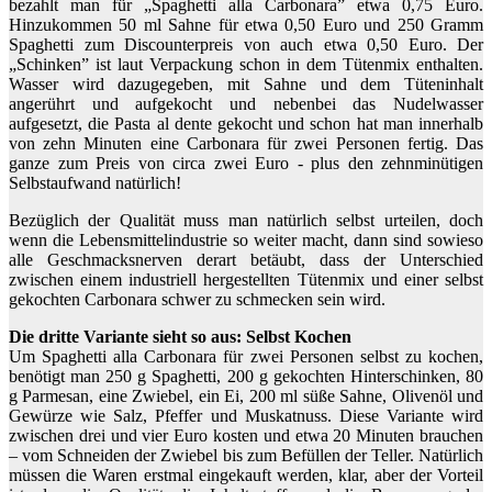
bezahlt man für „Spaghetti alla Carbonara” etwa 0,75 Euro.
Hinzukommen 50 ml Sahne für etwa 0,50 Euro und 250 Gramm
Spaghetti zum Discounterpreis von auch etwa 0,50 Euro. Der
„Schinken” ist laut Verpackung schon in dem Tütenmix enthalten.
Wasser wird dazugegeben, mit Sahne und dem Tüteninhalt
angerührt und aufgekocht und nebenbei das Nudelwasser
aufgesetzt, die Pasta al dente gekocht und schon hat man innerhalb
von zehn Minuten eine Carbonara für zwei Personen fertig. Das
ganze zum Preis von circa zwei Euro ­- plus den zehnminütigen
Selbstaufwand natürlich!
Bezüglich der Qualität muss man natürlich selbst urteilen, doch
wenn die Lebensmittelindustrie so weiter macht, dann sind sowieso
alle Geschmacksnerven derart betäubt, dass der Unterschied
zwischen einem industriell hergestellten Tütenmix und einer selbst
gekochten Carbonara schwer zu schmecken sein wird.
Die dritte Variante sieht so aus: Selbst Kochen
Um Spaghetti alla Carbonara für zwei Personen selbst zu kochen,
benötigt man 250 g Spaghetti, 200 g gekochten Hinterschinken, 80
g Parmesan, eine Zwiebel, ein Ei, 200 ml süße Sahne, Olivenöl und
Gewürze wie Salz, Pfeffer und Muskatnuss. Diese Variante wird
zwischen drei und vier Euro kosten und etwa 20 Minuten brauchen
– vom Schneiden der Zwiebel bis zum Befüllen der Teller. Natürlich
müssen die Waren erstmal eingekauft werden, klar, aber der Vorteil