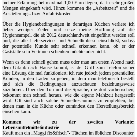
meiner Erfahrung bei maximal 1,00 Euro liegen, da in sehr großen
Mengen eingekauft wird. Hinzu kommen die „Arbeitszeit” und die
Auslieferungs- bzw. Anfahrtskosten.
Über die Hygienebedingungen in derartigen Küchen verliere ich
lieber weniger Zeilen und setze meine Hoffnung auf die
Hygieneampel, die ab 2012 deutschlandweit eingeführt werden soll
und, die alle Lieferservices und Schnellimbisse einschließt, sodass
der potentielle Kunde sehr schnell erkennen kann, ob er der
Gaststätte sein Vertrauen schenken möchte oder nicht.
Wenn es denn schnell gehen muss oder man am ersten Abend nach
dem Urlaub nach Hause kommt, ist der Griff zum Telefon sicher
eine Lösung die mal funktioniert; ich rate jedoch jedem potentiellen
Kunden, in den Laden zu gehen, in dem man telefonisch bestellt
und sich die Bedingungen anzuschauen beziehungsweise
zuzuhören: Über den Ton und die Sprache, die dort vorherrschen,
bekommt man schnell heraus, wie die eigene Mahlzeit hergestellt
wird. Oft sind auch solche Schnellrestaurants zu empfehlen, bei
denen man in die Küche oder zumindest den Herstellungsbereich
einsehen kann.
Kommen wir zu der zweiten Variante:
Lebensmittelmittelindustrie
Kauft man ein „Maggi fix&frisch”- Tütchen im üblichen Discounter,