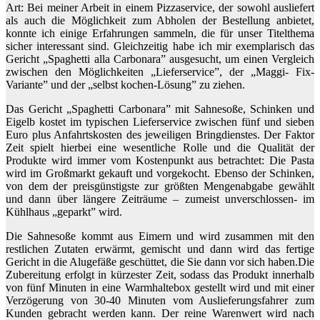
Art: Bei meiner Arbeit in einem Pizzaservice, der sowohl ausliefert
als auch die Möglichkeit zum Abholen der Bestellung anbietet,
konnte ich einige Erfahrungen sammeln, die für unser Titelthema
sicher interessant sind. Gleichzeitig habe ich mir exemplarisch das
Gericht „Spaghetti alla Carbonara” ausgesucht, um einen Vergleich
zwischen den Möglichkeiten „Lieferservice”, der „Maggi- Fix-
Variante” und der „selbst kochen-Lösung” zu ziehen.
Das Gericht „Spaghetti Carbonara” mit Sahnesoße, Schinken und
Eigelb kostet im typischen Lieferservice zwischen fünf und sieben
Euro plus Anfahrtskosten des jeweiligen Bringdienstes. Der Faktor
Zeit spielt hierbei eine wesentliche Rolle und die Qualität der
Produkte wird immer vom Kostenpunkt aus betrachtet: Die Pasta
wird im Großmarkt gekauft und vorgekocht. Ebenso der Schinken,
von dem der preisgünstigste zur größten Mengenabgabe gewählt
und dann über längere Zeiträume – zumeist unverschlossen- im
Kühlhaus „geparkt” wird.
Die Sahnesoße kommt aus Eimern und wird zusammen mit den
restlichen Zutaten erwärmt, gemischt und dann wird das fertige
Gericht in die Alugefäße geschüttet, die Sie dann vor sich haben.Die
Zubereitung erfolgt in kürzester Zeit, sodass das Produkt innerhalb
von fünf Minuten in eine Warmhaltebox gestellt wird und mit einer
Verzögerung von 30-40 Minuten vom Auslieferungsfahrer zum
Kunden gebracht werden kann. Der reine Warenwert wird nach