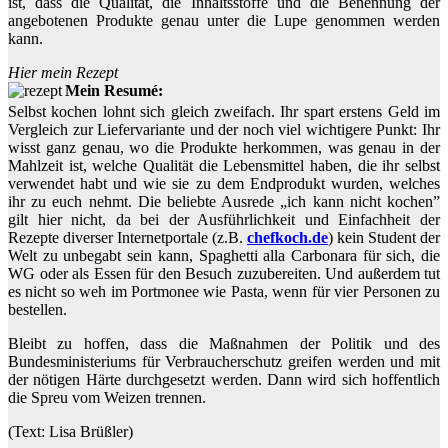
ist, dass die Qualität, die Inhaltsstoffe und die Benennung der
angebotenen Produkte genau unter die Lupe genommen werden
kann.
Hier mein Rezept
Mein Resumé:
Selbst kochen lohnt sich gleich zweifach. Ihr spart erstens Geld im
Vergleich zur Liefervariante und der noch viel wichtigere Punkt: Ihr
wisst ganz genau, wo die Produkte herkommen, was genau in der
Mahlzeit ist, welche Qualität die Lebensmittel haben, die ihr selbst
verwendet habt und wie sie zu dem Endprodukt wurden, welches
ihr zu euch nehmt. Die beliebte Ausrede „ich kann nicht kochen”
gilt hier nicht, da bei der Ausführlichkeit und Einfachheit der
Rezepte diverser Internetportale (z.B.
chefkoch.de
) kein Student der
Welt zu unbegabt sein kann, Spaghetti alla Carbonara für sich, die
WG oder als Essen für den Besuch zuzubereiten. Und außerdem tut
es nicht so weh im Portmonee wie Pasta, wenn für vier Personen zu
bestellen.
Bleibt zu hoffen, dass die Maßnahmen der Politik und des
Bundesministeriums für Verbraucherschutz greifen werden und mit
der nötigen Härte durchgesetzt werden. Dann wird sich hoffentlich
die Spreu vom Weizen trennen.
(Text: Lisa Brüßler)