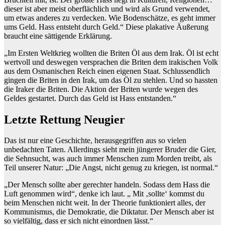
dieser ist aber meist oberflächlich und wird als Grund verwendet,
um etwas anderes zu verdecken. Wie Bodenschätze, es geht immer
ums Geld. Hass entsteht durch Geld.“ Diese plakative Äußerung
braucht eine sättigende Erklärung.
„Im Ersten Weltkrieg wollten die Briten Öl aus dem Irak. Öl ist echt
wertvoll und deswegen versprachen die Briten dem irakischen Volk
aus dem Osmanischen Reich einen eigenen Staat. Schlussendlich
gingen die Briten in den Irak, um das Öl zu stehlen. Und so hassten
die Iraker die Briten. Die Aktion der Briten wurde wegen des
Geldes gestartet. Durch das Geld ist Hass entstanden.“
Letzte Rettung Neugier
Das ist nur eine Geschichte, herausgegriffen aus so vielen
unbedachten Taten. Allerdings sieht mein jüngerer Bruder die Gier,
die Sehnsucht, was auch immer Menschen zum Morden treibt, als
Teil unserer Natur: „Die Angst, nicht genug zu kriegen, ist normal.“
„Der Mensch sollte aber gerechter handeln. Sodass dem Hass die
Luft genommen wird“, denke ich laut. „ Mit ‚sollte‘ kommst du
beim Menschen nicht weit. In der Theorie funktioniert alles, der
Kommunismus, die Demokratie, die Diktatur. Der Mensch aber ist
so vielfältig, dass er sich nicht einordnen lässt.“