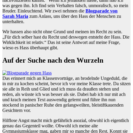
nachvollziehen kannst.“ Wenn ich jemanden hasse, dann hab ich
was gegen ihn. Ich find sein Verhalten falsch, unmoralisch, so mein
Bruder. Einleuchtend. Wir zwei nehmen die
Blogparade von
Sarah Maria
zum Anlass, uns über den Hass der Menschen zu
unterhalten.
Wir hassen also nicht ohne Grund und meinen im Recht zu sein.
„Für dich selber hast du Recht und deswegen entsteht der Hass. Die
Wirklichkeit ist relativ.“ Das ist seine Antwort auf meine Frage,
wieso es Hass überhaupt gibt.
Auf der Suche nach den Wurzeln
Das erinnert mich an Klassenvorträge, an brodelnde Ungeduld, die
in mir zu kochen scheint, bevor ich vor meine Klasse trete. Da sitzen
sie alle in Reih und Glied und ich muss da draußen stehen und
reden, als wüsste ich was besser als sie. Dabei hab ich nur mit ach
und krach meinen Text auswendig gelernt und führe ihn nun
stockend in panischer Ruhe den gelangweilten, bleistiftkauenden
Gesichtern vor.
Hilflose Angst macht mich gefährlich asozial, obwohl ich eigentlich
genau das Gegenteil wollte. Obwohl ich meine alte
Gymnasiumsklasse mag, gaben mir so manche den Rest. Konnt sie