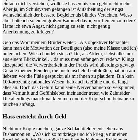
einfach nicht verstehen, wollt sie hassen bis zum geht nicht mehr.
Aber ja, im Schulsystem gefangen ist Aufarbeitung der Angst
wahrscheinlich der bessere Begleiter als blindes Verachten. Wieso
aber hatte ich so einen großen Bammel davor, vor Leuten zu reden?
Hatte ich etwa Angst, nicht genug zu sein, nicht genug
Anerkennung zu kriegen?
Geb das Wort meinem Bruder weiter: „Als objektiver Betrachter
kann man die Motivation der Beteiligten (also meine Klasse und ich)
untersuchen. Wieso handeln sie so? Du, als Akteur, siehst alles nur
aus einem Blickwinkel… da muss man anfangen zu reden.“ Klingt
akzeptabel, die Verwertbarkeit in der Praxis wird allerdings gewagt.
Gerade meinen Feinden, die mich tuschelnd entblößten, hätt ich am
liebsten vor die Füße gespuckt, als mit ihnen zu plaudern. Bin kein
100-prozentig rationales Wesen, hab auch Gefühle und da fängt
alles an. Doch das Gehirn kann seine Nervenbahnen so verspinnen,
dass Vernunft und Gefühlsleben ineinander treten wie Zahnräder.
Die allerdings manchmal klemmen und der Kopf schon beinahe zu
rauchen anfängt.
Hass entsteht durch Geld
Nicht nur Köpfe rauchen, ganze Schlachtfelder entstehen aus
Disharmonien. „Was ich so mitkriege und ich krieg ja nur einen
Bruchteil mit, ist: Der größte Hass liegt in Kulturen, Religionen…