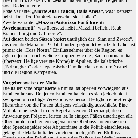
Die fünf Buchstaben von „Mafia” haben ursprünglich eigentlich
zwei Bedeutungen:
Erste Variante: „
Morte Alla Francia, Italia Anela
“, was übersetzt
heißt „Den Tod Frankreichs ersehnt sich Italien”.
Zweite Variante: „
Mazzini Autorizza Furti Incenti
Avvelenamenti
“, was übersetzt heißt „Mazzini befiehlt Raub,
Brandstiftung und Giftmorde”.
Auf diesen beiden Sätzen basiert untrüglich der „Sinn und Zweck”,
aus dem die Mafia im 19. Jahrhundert gegründet wurde. In Italien ist
primär die „Cosa Nostra” Einflussnehmer über die Region, es
agieren jedoch noch weitere Gruppen wie die „Sacra corona unita”
(übersetzt: Heilige vereinte Krone) in Apulien, die kalabrische
„´Ndrangheta” oder nepalesische Familienclans rund um Neapel
und die Region Kampanien.
Vorgehensweise der Mafia
Die italienische organisierte Kriminalität operiert vorwiegend aus
Familien heraus. Bei jenen Familien handelt es sich jedoch nicht
zwingend um richtige Verwandte, es herrscht lediglich eine strenge
Hierarchie vor, die Frauen übrigens vollständig ausschließt. Eine
Mafiafamilie besteht in der Regel aus einem Oberhaupt, dessen
Anweisungen Folge zu leisten ist. In einigen Fällen unterliegen alle
Oberhäupter noch einem sogenannten Oberboss. Indem sie sich
über Spendengelder oder Abgeordnete in die Politik einschleusen,
gelangt die Mafia in Italien zu einem noch größeren Einfluss.