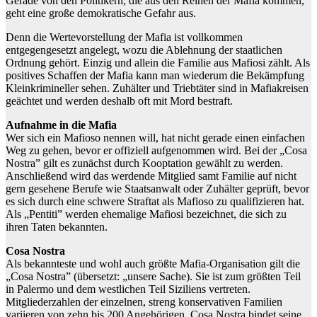
Gerade von den Politikern, die aus den Reihen der Mafia kommen,
geht eine große demokratische Gefahr aus.
Denn die Wertevorstellung der Mafia ist vollkommen
entgegengesetzt angelegt, wozu die Ablehnung der staatlichen
Ordnung gehört. Einzig und allein die Familie aus Mafiosi zählt. Als
positives Schaffen der Mafia kann man wiederum die Bekämpfung
Kleinkrimineller sehen. Zuhälter und Triebtäter sind in Mafiakreisen
geächtet und werden deshalb oft mit Mord bestraft.
Aufnahme in die Mafia
Wer sich ein Mafioso nennen will, hat nicht gerade einen einfachen
Weg zu gehen, bevor er offiziell aufgenommen wird. Bei der „Cosa
Nostra” gilt es zunächst durch Kooptation gewählt zu werden.
Anschließend wird das werdende Mitglied samt Familie auf nicht
gern gesehene Berufe wie Staatsanwalt oder Zuhälter geprüft, bevor
es sich durch eine schwere Straftat als Mafioso zu qualifizieren hat.
Als „Pentiti” werden ehemalige Mafiosi bezeichnet, die sich zu
ihren Taten bekannten.
Cosa Nostra
Als bekannteste und wohl auch größte Mafia-Organisation gilt die
„Cosa Nostra” (übersetzt: „unsere Sache). Sie ist zum größten Teil
in Palermo und dem westlichen Teil Siziliens vertreten.
Mitgliederzahlen der einzelnen, streng konservativen Familien
variieren von zehn bis 200 Angehörigen. Cosa Nostra bindet seine