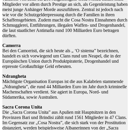
Mitglieder vor allem durch Prestige an sich, als Gegenleistung haben
meist junge Anhänger Morde auszuführen. Zentral ist jedoch nach
wie vor die Schutzgelderpressung durch die Familien in ihren
Schaffensgebieten. Zudem macht die Cosa Nostra Einnahmen durch
Schmugglerei, Entführungen, illegalen Waffen- und Drogenhandel,
die laut staatlicher Antimafia rund 100 Milliarden Euro betragen
dürften.
Camorra
Bei den Camorristi, die sich heute als „ ‘O sistema” bezeichnen,
handelt es sich vorwiegend um Clans rund um Neapel, die in der
Europäischen Union durch Produktpiraterie, Drogenhandel und
erpresste Großaufträge Geld erbeuten.
Ndrangheta
Mächtigste Organisation Europas ist die aus Kalabrien stammende
„Ndrangheta”, die rund 44 Milliarden Euro im Jahr durch kriminelle
Machenschaften verdient. Sie agiert in Europa, Nord- und
Südamerika, sowie Australien.
Sacra Corona Unita
Die „Sacra Corona Unita” aus Apulien mit Hauptsitzen in den
Provinzen Bari und Brindisi zählt rund 1561 Mitglieder in 47 Clans.
Im Gegensatz zur „Cosa Nostra”, die sich stark von der Prostitution
distanziert, werden beispielsweise Albanerinnen von der „Sacra