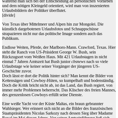
während man sich bei der Entscheidung an persönlichen Vorlieben
und dem nötigen Kleingeld orientiert, wird man von inszenierten
Urlaubsbildern der Politiker überflutet.
[divide]
Von Texas über Mittelmeer und Alpen hin zur Mongolei. Die
künstlich dargebotenen Urlaubsfotos und Schnappschüsse
strapazieren nicht nur das politische Image sondern auch das
Publikum.
Endlose Weiten, Pferde, der Marlboro-Mann. Crawford, Texas. Hier
steht die Ranch von US-Präsident George W. Bush, sein
Rückzugsort vom Weißen Haus. Mit 421 Urlaubstagen in nicht
einmal 7 Jahren Amtszeit hat Bush junior
cbsnews
nach so viele
Urlaubstage wie keiner seiner Vorgänger der jüngeren US-
Geschichte zuvor.
Doch lässt er dort die Politik hinter sich? Man kennt die Bilder von
Kettensägen und Cowboy-Hüten, so kumpelhaft und bodenständig.
Doch die Kritik bricht nicht ab, ist das Land, das Bush regiert, von
immer mehr Problemen beherrscht. Das Klischee des freien Mannes,
des grenzenlosen Cowboys erfüllt seine Dienste.
Eine weiße Yacht vor der Küste Maltas, ein braun gebrannter
Wahlsieger. Wer erinnert sich nicht an die Bilder des französischen
Staatspräsidenten Nicolas Sarkozy nach dessen Sieg über Madame
Royal im Mai diesen Jahres. Vor seiner Amtseinführung ließ sich