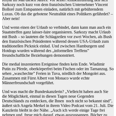
Sarkozy noch kurz von dem französischen Unternehmer Vincent
Bolloré zum Entspannen einladen, natürlich mit gebührendem
Luxus. Ob das die gebotene Neutralität eines Politikers gefährdet? –
Aber nein!
Und wenn einen der Urlaub so verbindet, dann kann man auch ein
Staatstreffen ganz laisser-faire organisieren. Sarkozy macht Urlaub
mit Bush – so lauteten die Schlagzeilen vor zwei Wochen, als Bush
den französischen Präsidenten während dessen USA-Urlaub zum
traditionellen Picknick einlud. Und zwischen Hamburgern und
Hotdogs wurden während des „informellen Treffens”
freundschaftliche Beziehungen demonstriert.
Die medial inszenierten Ereignisse finden kein Ende. Wladimir
Putin zu Pferde, oberkörperfrei beim Fischen oder im Tarnanzug. So
sehen „waschechte” Ferien in Tuva, nördlich der Mongolei aus.
Zusammen mit Fürst Albert von Monaco wurde echte
Männerfreundschaft vorgeführt.
Und was macht die Bundeskanzlerin? „Vielleicht haben auch Sie
die Möglichkeit, einmal in diesen Tagen neue Gegenden
Deutschlands zu entdecken, die Ihnen noch nicht so bekannt sind”,
äußert sich Angela Merkel in ihrem Video Podcast vom 21. Juli. Die
Kanzlerin bleibt in der Nähe. „Auch ich werde einige Tage frei
nehmen und freue mich darauf, etwas auszuspannen, Bücher zu