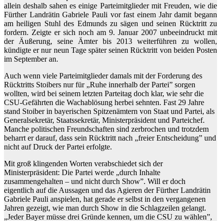
allein deshalb sahen es einige Parteimitglieder mit Freuden, wie die
Fürther Landrätin Gabriele Pauli vor fast einem Jahr damit begann
am heiligen Stuhl des Edmunds zu sägen und seinen Rücktritt zu
fordern. Zeigte er sich noch am 9. Januar 2007 unbeeindruckt mit
der Äußerung, seine Ämter bis 2013 weiterführen zu wollen,
kündigte er nur neun Tage später seinen Rücktritt von beiden Posten
im September an.
Auch wenn viele Parteimitglieder damals mit der Forderung des
Rücktritts Stoibers nur für „Ruhe innerhalb der Partei” sorgen
wollten, wird bei seinem letzten Parteitag doch klar, wie sehr die
CSU-Gefährten die Wachablösung herbei sehnten. Fast 29 Jahre
stand Stoiber in bayerischen Spitzenämtern von Staat und Partei, als
Generalsekretär, Staatssekretär, Ministerpräsident und Parteichef.
Manche politischen Freundschaften sind zerbrochen und trotzdem
beharrt er darauf, dass sein Rücktritt nach „freier Entscheidung” und
nicht auf Druck der Partei erfolgte.
Mit groß klingenden Worten verabschiedet sich der
Ministerpräsident: Die Partei werde „durch Inhalte
zusammengehalten – und nicht durch Show”. Will er doch
eigentlich auf die Aussagen und das Agieren der Fürther Landrätin
Gabriele Pauli anspielen, hat gerade er selbst in den vergangenen
Jahren gezeigt, wie man durch Show in die Schlagzeilen gelangt.
„Jeder Bayer müsse drei Gründe kennen, um die CSU zu wählen”,