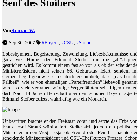
Senf des Stoibers
Von
Konrad W.
Sep 30, 2007
#Bayern
,
#CSU
,
#Stoiber
Lobeshymnen, Begeisterung, Zuwendung, Liebesbekenntnisse und
ganz viel Honig, der Edmund Stoiber um die „äh”-Lippen
gestrichen wird. Es kommt einem fast so vor, als ob der scheidende
Ministerpräsident nicht seinen 66. Geburtstag feiert, sondern im
sterben liegt.Irgendwie ist es doch erstaunlich, dass „das blonde
Fallbeil”, wie er von ehemaligen „Parteifreunden” liebevoll genannt
wird, so viele vertrauenswürdige Weggefährten sein Eigen nennen
darf. Nach 14 Jahren Herrschaft über dem schönen Bayern, agierte
Edmund Stoiber zuletzt wahrhaftig wie ein Monarch.
Unbestritten brachte er den Freistaat voran und setzte das Erbe von
Franz Josef Strauß würdig fort. Stellte sich jedoch ein politischer
Mitstreiter in den Weg – egal ob Freund oder Feind – machte der
scheidende Ministerpräsident und CSU-Chef kurzen Prozess. Schon