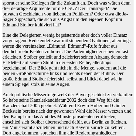
spornt er seine Kollegen für die Zukunft an. Doch was wären denn
drei derartige Argumente für die CSU? Der Transrapid? Die
privaten Geschichten von liebenden Politikern? Oder etwa die Ja-
Sager-Sippschaft, die sich aus Angst um den eigenen Kopf um
Edmund Stoiber kultiviert hat?
Eine die Delegierten wenig begeisternde aber doch voller Einsatz
vorgetragene Rede endet zwar mit stehenden Ovationen, allerdings
waren die vereinzelten „Edmund, Edmund”-Rufe früher aus
deutlich mehr Kehlen zu hören. Die Parteimitglieder scheinen fast
erleichtert. Stoiber genießt und zelebriert seinen Abgang dennoch:
Er klettert auf seinen Stuhl in der ersten Reihe, allerdings
bezeichnend: Der Blick geht nicht in die Menge, sondern auf die
beiden Großbildschirme links und rechts neben der Bühne. Der
große Edmund Stoiber feiert sich selbst und blickt dabei wie in
einem Spiegel stolz in seine Augen.
Auch politische Misserfolge weiß der Bayer geschickt zu verkaufen:
So habe seine Kanzlerkandidatur 2002 doch den Weg für die
Kanzlerschaft 2005 geebnet. Während Erwin Huber und Günter
Beckstein bereits nach der gewonnen Wahl die Messer wetzten und
den Kampf um das Amt des Ministerpräsidenten eröffneten,
entschied sich Stoiber überraschend dafür, aus Berlin zu flüchten,
ein Ministeramt abzulehnen und nach Bayern zurück zu kehren.
Dort angekommen, sprachen ihm alle Regierungsmitglieder