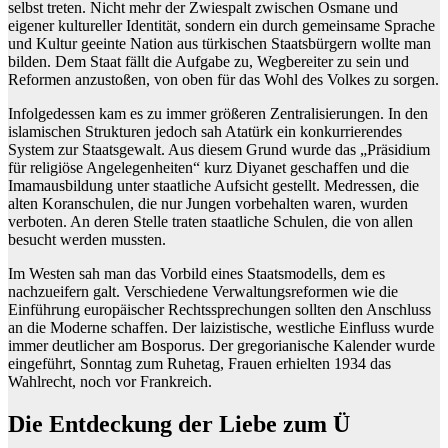
selbst treten. Nicht mehr der Zwiespalt zwischen Osmane und
eigener kultureller Identität, sondern ein durch gemeinsame Sprache
und Kultur geeinte Nation aus türkischen Staatsbürgern wollte man
bilden. Dem Staat fällt die Aufgabe zu, Wegbereiter zu sein und
Reformen anzustoßen, von oben für das Wohl des Volkes zu sorgen.
Infolgedessen kam es zu immer größeren Zentralisierungen. In den
islamischen Strukturen jedoch sah Atatürk ein konkurrierendes
System zur Staatsgewalt. Aus diesem Grund wurde das „Präsidium
für religiöse Angelegenheiten“ kurz Diyanet geschaffen und die
Imamausbildung unter staatliche Aufsicht gestellt. Medressen, die
alten Koranschulen, die nur Jungen vorbehalten waren, wurden
verboten. An deren Stelle traten staatliche Schulen, die von allen
besucht werden mussten.
Im Westen sah man das Vorbild eines Staatsmodells, dem es
nachzueifern galt. Verschiedene Verwaltungsreformen wie die
Einführung europäischer Rechtssprechungen sollten den Anschluss
an die Moderne schaffen. Der laizistische, westliche Einfluss wurde
immer deutlicher am Bosporus. Der gregorianische Kalender wurde
eingeführt, Sonntag zum Ruhetag, Frauen erhielten 1934 das
Wahlrecht, noch vor Frankreich.
Die Entdeckung der Liebe zum Ü