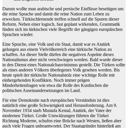
Darum wollte man arabische und persische Einflüsse beseitigen um
die reine Sprache und damit die reine Nation zum Leben zu
erwecken. Türkischlernende treffen schnell auf die Spuren dieser
Reform. Neben einer logisch, fast geplant wirkenden, Grammatik
finden sich im türkischen viele Begriffe der gängigen europäischen
Sprachen wieder.
Eine Sprache, eine Volk und ein Staat, damit war es Atatürk
gelungen aus einem Vielvölkerreich eine türkische Nation zu
schaffen. An dieser Stelle dürfen die negativen Aspekte dieses
Nationalismus aber nicht verschwiegen werden. Bald wurde dieser
in den Dienst eines Nationalchauvinismus gestellt. Die Türken sollte
als eines anderen Völkern überlegenes Volk gesehen werden. Bis
heute spielt der türkische Nationalstolz eine wichtige Rolle mit
einhergehenden Konflikten. Noch immer prägen
Minderheitenfragen wie etwa die Rolle des Kurdischen die
politischen Auseinandersetzungen im Land.
Für eine Demokratie nach europäischen Verständnis ist dies
natürlich eine große Schwierigkeit und Herausforderung. Am 9.
November 1934 starb Mustafa Kemal, Atatürk, der Vater der
modernen Türkei. Große Umwälzungen führten die Türkei
Richtung Moderne, schufen eine Brücke nach Westen, ließen aber
auch viele Fragen unbeantwortet. Der Staatsgründer hinterließ am