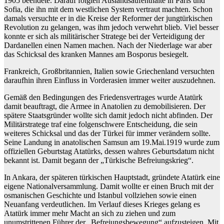
1905 beendete. Darauf folgten Auslandsaufenthalte in Paris und
Sofia, die ihn mit dem westlichen System vertraut machten. Schon
damals versuchte er in die Kreise der Reformer der jungtürkischen
Revolution zu gelangen, was ihm jedoch verwehrt blieb. Viel besser
konnte er sich als militärischer Stratege bei der Verteidigung der
Dardanellen einen Namen machen. Nach der Niederlage war aber
das Schicksal des kranken Mannes am Bosporus besiegelt.
Frankreich, Großbritannien, Italien sowie Griechenland versuchten
daraufhin ihren Einfluss in Vorderasien immer weiter auszudehnen.
Gemäß den Bedingungen des Friedensvertrages wurde Atatürk
damit beauftragt, die Armee in Anatolien zu demobilisieren. Der
spätere Staatsgründer wollte sich damit jedoch nicht abfinden. Der
Militärstratege traf eine folgenschwere Entscheidung, die sein
weiteres Schicksal und das der Türkei für immer verändern sollte.
Seine Landung in anatolischen Samsun am 19.Mai.1919 wurde zum
offiziellen Geburtstag Atatürks, dessen wahres Geburtsdatum nicht
bekannt ist. Damit begann der „Türkische Befreiungskrieg“.
In Ankara, der späteren türkischen Hauptstadt, gründete Atatürk eine
eigene Nationalversammlung. Damit wollte er einen Bruch mit der
osmanischen Geschichte und Istanbul vollziehen sowie einen
Neuanfang verdeutlichen. Im Verlauf dieses Krieges gelang es
Atatürk immer mehr Macht an sich zu ziehen und zum
unumstrittenen Führer der „Befreiungsbewegung“ aufzusteigen. Mit