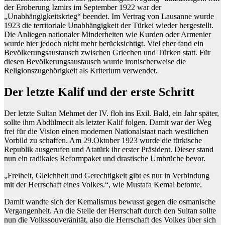
der Eroberung Izmirs im September 1922 war der
„Unabhängigkeitskrieg“ beendet. Im Vertrag von Lausanne wurde
1923 die territoriale Unabhängigkeit der Türkei wieder hergestellt.
Die Anliegen nationaler Minderheiten wie Kurden oder Armenier
wurde hier jedoch nicht mehr berücksichtigt. Viel eher fand ein
Bevölkerungsaustausch zwischen Griechen und Türken statt. Für
diesen Bevölkerungsaustausch wurde ironischerweise die
Religionszugehörigkeit als Kriterium verwendet.
Der letzte Kalif und der erste Schritt
Der letzte Sultan Mehmet der IV. floh ins Exil. Bald, ein Jahr später,
sollte ihm Abdülmecit als letzter Kalif folgen. Damit war der Weg
frei für die Vision einen modernen Nationalstaat nach westlichen
Vorbild zu schaffen. Am 29.Oktober 1923 wurde die türkische
Republik ausgerufen und Atatürk ihr erster Präsident. Dieser stand
nun ein radikales Reformpaket und drastische Umbrüche bevor.
„Freiheit, Gleichheit und Gerechtigkeit gibt es nur in Verbindung
mit der Herrschaft eines Volkes.“, wie Mustafa Kemal betonte.
Damit wandte sich der Kemalismus bewusst gegen die osmanische
Vergangenheit. An die Stelle der Herrschaft durch den Sultan sollte
nun die Volkssouveränität, also die Herrschaft des Volkes über sich