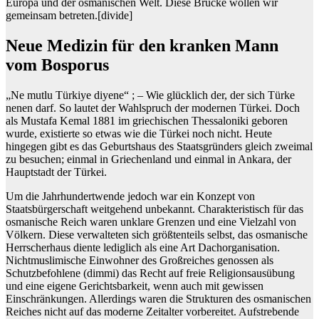
Europa und der osmanischen Welt. Diese Brücke wollen wir
gemeinsam betreten.
[divide]
Neue Medizin für den kranken Mann
vom Bosporus
„Ne mutlu Türkiye diyene“ ; – Wie glücklich der, der sich Türke
nenen darf. So lautet der Wahlspruch der modernen Türkei. Doch
als Mustafa Kemal 1881 im griechischen Thessaloniki geboren
wurde, existierte so etwas wie die Türkei noch nicht. Heute
hingegen gibt es das Geburtshaus des Staatsgründers gleich zweimal
zu besuchen; einmal in Griechenland und einmal in Ankara, der
Hauptstadt der Türkei.
Um die Jahrhundertwende jedoch war ein Konzept von
Staatsbürgerschaft weitgehend unbekannt. Charakteristisch für das
osmanische Reich waren unklare Grenzen und eine Vielzahl von
Völkern. Diese verwalteten sich größtenteils selbst, das osmanische
Herrscherhaus diente lediglich als eine Art Dachorganisation.
Nichtmuslimische Einwohner des Großreiches genossen als
Schutzbefohlene (dimmi) das Recht auf freie Religionsausübung
und eine eigene Gerichtsbarkeit, wenn auch mit gewissen
Einschränkungen. Allerdings waren die Strukturen des osmanischen
Reiches nicht auf das moderne Zeitalter vorbereitet. Aufstrebende