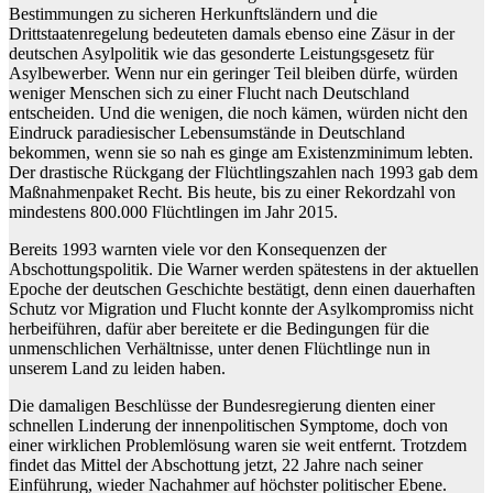
Bestimmungen zu sicheren Herkunftsländern und die
Drittstaatenregelung bedeuteten damals ebenso eine Zäsur in der
deutschen Asylpolitik wie das gesonderte Leistungsgesetz für
Asylbewerber. Wenn nur ein geringer Teil bleiben dürfe, würden
weniger Menschen sich zu einer Flucht nach Deutschland
entscheiden. Und die wenigen, die noch kämen, würden nicht den
Eindruck paradiesischer Lebensumstände in Deutschland
bekommen, wenn sie so nah es ginge am Existenzminimum lebten.
Der drastische Rückgang der Flüchtlingszahlen nach 1993 gab dem
Maßnahmenpaket Recht. Bis heute, bis zu einer Rekordzahl von
mindestens 800.000 Flüchtlingen im Jahr 2015.
Bereits 1993 warnten viele vor den Konsequenzen der
Abschottungspolitik. Die Warner werden spätestens in der aktuellen
Epoche der deutschen Geschichte bestätigt, denn einen dauerhaften
Schutz vor Migration und Flucht konnte der Asylkompromiss nicht
herbeiführen, dafür aber bereitete er die Bedingungen für die
unmenschlichen Verhältnisse, unter denen Flüchtlinge nun in
unserem Land zu leiden haben.
Die damaligen Beschlüsse der Bundesregierung dienten einer
schnellen Linderung der innenpolitischen Symptome, doch von
einer wirklichen Problemlösung waren sie weit entfernt. Trotzdem
findet das Mittel der Abschottung jetzt, 22 Jahre nach seiner
Einführung, wieder Nachahmer auf höchster politischer Ebene.