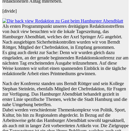
redaktionellen Alltag miterleben.
[divide]
Als ersten Programmpunkt unseres dreitägigen Redaktionstreffens
von
back view
besuchten wir die lokale Tageszeitung, das
Hamburger Abendblatt, welches der Axel Springer AG angehört.
Nach ausgiebigen Sicherheitskontrollen wurden wir von Berndt
Röttger, Mitglied der Chefredaktion, in Empfang genommen.
Es ging auch direkt zur Sache: Denn wir wurden gleich dazu
eingeladen, an der gerade beginnenden Redaktionskonferenz zur am
nächsten Tag erscheinenden Ausgabe teilzunehmen. Auf diese
Weise konnten wir sofort einen spannenden Einblick in die tägliche
redaktionelle Arbeit eines Printmediums gewinnen.
Nach der Konferenz standen uns Berndt Röttger und sein Kollege
Stephan Steinlein, ebenfalls Mitglied der Chefredaktion, für Fragen
zur Verfügung. Das Hamburger Abendblatt behandelt gezielt in
erster Linie spezifische Themen, welche die Stadt Hamburg und die
nahe Umgebung betreffen.
Dabei werden verschiedenste Themenkomplexe von Politik, Sport,
Kultur, bis hin zu Regionalem abgedeckt. In Bezug auf die
Arbeitsweise geht das Hamburger Abendblatt sowohl tagesaktuell,
als auch mit in langer Zeit vorbereiteten Artikeln vor. Die Zielgruppe
der Tageszeitung ist ein eher älteres Publikum, welches auch seit