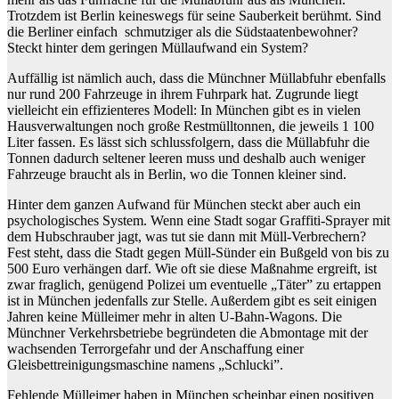
Trotzdem ist Berlin keineswegs für seine Sauberkeit berühmt. Sind
die Berliner einfach schmutziger als die Südstaatenbewohner?
Steckt hinter dem geringen Müllaufwand ein System?
Auffällig ist nämlich auch, dass die Münchner Müllabfuhr ebenfalls
nur rund 200 Fahrzeuge in ihrem Fuhrpark hat. Zugrunde liegt
vielleicht ein effizienteres Modell: In München gibt es in vielen
Hausverwaltungen noch große Restmülltonnen, die jeweils 1 100
Liter fassen. Es lässt sich schlussfolgern, dass die Müllabfuhr die
Tonnen dadurch seltener leeren muss und deshalb auch weniger
Fahrzeuge braucht als in Berlin, wo die Tonnen kleiner sind.
Hinter dem ganzen Aufwand für München steckt aber auch ein
psychologisches System. Wenn eine Stadt sogar Graffiti-Sprayer mit
dem Hubschrauber jagt, was tut sie dann mit Müll-Verbrechern?
Fest steht, dass die Stadt gegen Müll-Sünder ein Bußgeld von bis zu
500 Euro verhängen darf. Wie oft sie diese Maßnahme ergreift, ist
zwar fraglich, genügend Polizei um eventuelle „Täter” zu ertappen
ist in München jedenfalls zur Stelle. Außerdem gibt es seit einigen
Jahren keine Mülleimer mehr in alten U-Bahn-Wagons. Die
Münchner Verkehrsbetriebe begründeten die Abmontage mit der
wachsenden Terrorgefahr und der Anschaffung einer
Gleisbettreinigungsmaschine namens „Schlucki”.
Fehlende Mülleimer haben in München scheinbar einen positiven