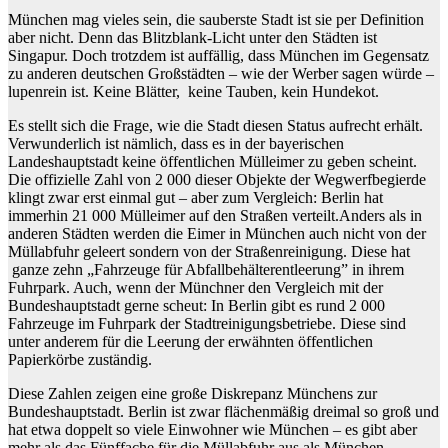
München mag vieles sein, die sauberste Stadt ist sie per Definition
aber nicht. Denn das Blitzblank-Licht unter den Städten ist
Singapur. Doch trotzdem ist auffällig, dass München im Gegensatz
zu anderen deutschen Großstädten – wie der Werber sagen würde –
lupenrein ist. Keine Blätter, keine Tauben, kein Hundekot.
Es stellt sich die Frage, wie die Stadt diesen Status aufrecht erhält.
Verwunderlich ist nämlich, dass es in der bayerischen
Landeshauptstadt keine öffentlichen Mülleimer zu geben scheint.
Die offizielle Zahl von 2 000 dieser Objekte der Wegwerfbegierde
klingt zwar erst einmal gut – aber zum Vergleich: Berlin hat
immerhin 21 000 Mülleimer auf den Straßen verteilt.Anders als in
anderen Städten werden die Eimer in München auch nicht von der
Müllabfuhr geleert sondern von der Straßenreinigung. Diese hat
ganze zehn „Fahrzeuge für Abfallbehälterentleerung” in ihrem
Fuhrpark. Auch, wenn der Münchner den Vergleich mit der
Bundeshauptstadt gerne scheut: In Berlin gibt es rund 2 000
Fahrzeuge im Fuhrpark der Stadtreinigungsbetriebe. Diese sind
unter anderem für die Leerung der erwähnten öffentlichen
Papierkörbe zuständig.
Diese Zahlen zeigen eine große Diskrepanz Münchens zur
Bundeshauptstadt. Berlin ist zwar flächenmäßig dreimal so groß und
hat etwa doppelt so viele Einwohner wie München – es gibt aber
mehr als das Fünffache für die Müllabfuhr aus als München.