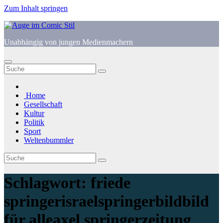
Zum Inhalt springen
Unabhängig von jungen Medienmachern
Home
Gesellschaft
Kultur
Politik
Sport
Weltenbummler
Schlagwort:
friede
springerisraelspringerbildbild
für alleaxel springerzeitung