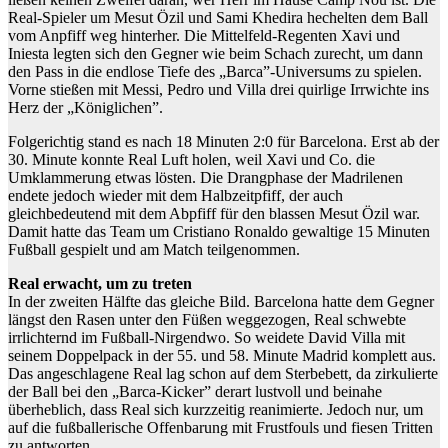
Real-Spieler um Mesut Özil und Sami Khedira hechelten dem Ball
vom Anpfiff weg hinterher. Die Mittelfeld-Regenten Xavi und
Iniesta legten sich den Gegner wie beim Schach zurecht, um dann
den Pass in die endlose Tiefe des „Barca”-Universums zu spielen.
Vorne stießen mit Messi, Pedro und Villa drei quirlige Irrwichte ins
Herz der „Königlichen”.
Folgerichtig stand es nach 18 Minuten 2:0 für Barcelona. Erst ab der
30. Minute konnte Real Luft holen, weil Xavi und Co. die
Umklammerung etwas lösten. Die Drangphase der Madrilenen
endete jedoch wieder mit dem Halbzeitpfiff, der auch
gleichbedeutend mit dem Abpfiff für den blassen Mesut Özil war.
Damit hatte das Team um Cristiano Ronaldo gewaltige 15 Minuten
Fußball gespielt und am Match teilgenommen.
Real erwacht, um zu treten
In der zweiten Hälfte das gleiche Bild. Barcelona hatte dem Gegner
längst den Rasen unter den Füßen weggezogen, Real schwebte
irrlichternd im Fußball-Nirgendwo. So weidete David Villa mit
seinem Doppelpack in der 55. und 58. Minute Madrid komplett aus.
Das angeschlagene Real lag schon auf dem Sterbebett, da zirkulierte
der Ball bei den „Barca-Kicker” derart lustvoll und beinahe
überheblich, dass Real sich kurzzeitig reanimierte. Jedoch nur, um
auf die fußballerische Offenbarung mit Frustfouls und fiesen Tritten
zu antworten.