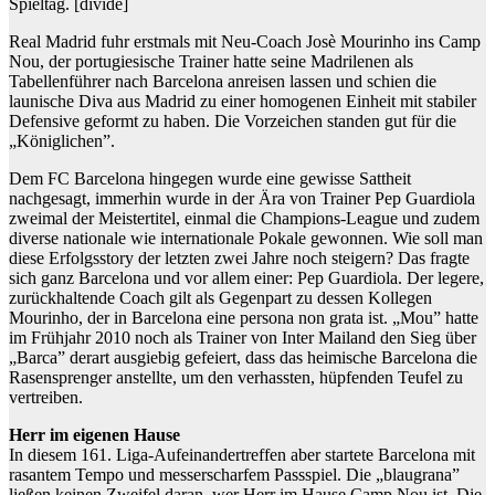
Spieltag.
[divide]
Real Madrid fuhr erstmals mit Neu-Coach Josè Mourinho ins Camp
Nou, der portugiesische Trainer hatte seine Madrilenen als
Tabellenführer nach Barcelona anreisen lassen und schien die
launische Diva aus Madrid zu einer homogenen Einheit mit stabiler
Defensive geformt zu haben. Die Vorzeichen standen gut für die
„Königlichen”.
Dem FC Barcelona hingegen wurde eine gewisse Sattheit
nachgesagt, immerhin wurde in der Ära von Trainer Pep Guardiola
zweimal der Meistertitel, einmal die Champions-League und zudem
diverse nationale wie internationale Pokale gewonnen. Wie soll man
diese Erfolgsstory der letzten zwei Jahre noch steigern? Das fragte
sich ganz Barcelona und vor allem einer: Pep Guardiola. Der legere,
zurückhaltende Coach gilt als Gegenpart zu dessen Kollegen
Mourinho, der in Barcelona eine persona non grata ist. „Mou” hatte
im Frühjahr 2010 noch als Trainer von Inter Mailand den Sieg über
„Barca” derart ausgiebig gefeiert, dass das heimische Barcelona die
Rasensprenger anstellte, um den verhassten, hüpfenden Teufel zu
vertreiben.
Herr im eigenen Hause
In diesem 161. Liga-Aufeinandertreffen aber startete Barcelona mit
rasantem Tempo und messerscharfem Passspiel. Die „blaugrana”
ließen keinen Zweifel daran, wer Herr im Hause Camp Nou ist. Die