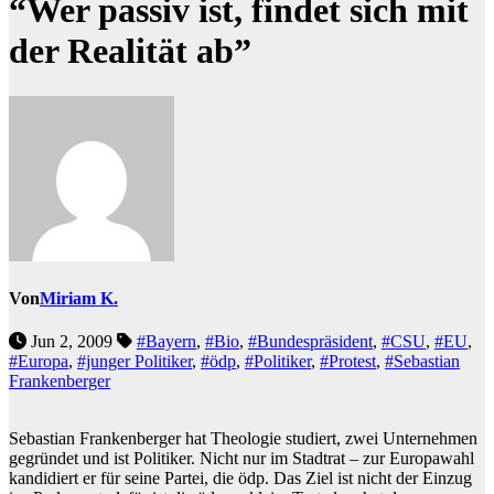
“Wer passiv ist, findet sich mit
der Realität ab”
Von
Miriam K.
Jun 2, 2009
#Bayern
,
#Bio
,
#Bundespräsident
,
#CSU
,
#EU
,
#Europa
,
#junger Politiker
,
#ödp
,
#Politiker
,
#Protest
,
#Sebastian
Frankenberger
Sebastian Frankenberger hat Theologie studiert, zwei Unternehmen
gegründet und ist Politiker. Nicht nur im Stadtrat – zur Europawahl
kandidiert er für seine Partei, die ödp. Das Ziel ist nicht der Einzug