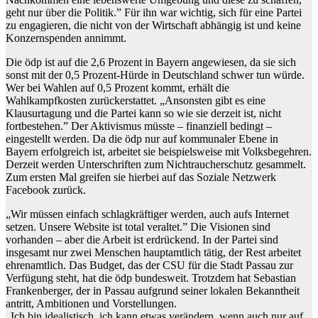
geht nur über die Politik.” Für ihn war wichtig, sich für eine Partei
zu engagieren, die nicht von der Wirtschaft abhängig ist und keine
Konzernspenden annimmt.
Die ödp ist auf die 2,6 Prozent in Bayern angewiesen, da sie sich
sonst mit der 0,5 Prozent-Hürde in Deutschland schwer tun würde.
Wer bei Wahlen auf 0,5 Prozent kommt, erhält die
Wahlkampfkosten zurückerstattet. „Ansonsten gibt es eine
Klausurtagung und die Partei kann so wie sie derzeit ist, nicht
fortbestehen.” Der Aktivismus müsste – finanziell bedingt –
eingestellt werden. Da die ödp nur auf kommunaler Ebene in
Bayern erfolgreich ist, arbeitet sie beispielsweise mit Volksbegehren.
Derzeit werden Unterschriften zum Nichtraucherschutz gesammelt.
Zum ersten Mal greifen sie hierbei auf das Soziale Netzwerk
Facebook zurück.
„Wir müssen einfach schlagkräftiger werden, auch aufs Internet
setzen. Unsere Website ist total veraltet.” Die Visionen sind
vorhanden – aber die Arbeit ist erdrückend. In der Partei sind
insgesamt nur zwei Menschen hauptamtlich tätig, der Rest arbeitet
ehrenamtlich. Das Budget, das der CSU für die Stadt Passau zur
Verfügung steht, hat die ödp bundesweit. Trotzdem hat Sebastian
Frankenberger, der in Passau aufgrund seiner lokalen Bekanntheit
antritt, Ambitionen und Vorstellungen.
„Ich bin idealistisch, ich kann etwas verändern, wenn auch nur auf