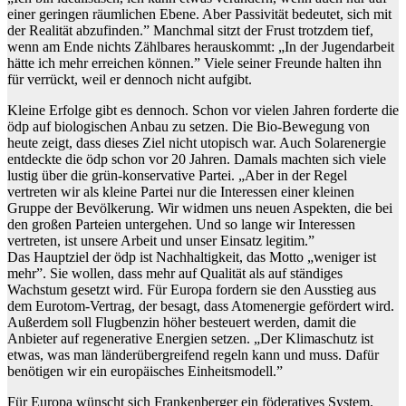
einer geringen räumlichen Ebene. Aber Passivität bedeutet, sich mit
der Realität abzufinden.” Manchmal sitzt der Frust trotzdem tief,
wenn am Ende nichts Zählbares herauskommt: „In der Jugendarbeit
hätte ich mehr erreichen können.” Viele seiner Freunde halten ihn
für verrückt, weil er dennoch nicht aufgibt.
Kleine Erfolge gibt es dennoch. Schon vor vielen Jahren forderte die
ödp auf biologischen Anbau zu setzen. Die Bio-Bewegung von
heute zeigt, dass dieses Ziel nicht utopisch war. Auch Solarenergie
entdeckte die ödp schon vor 20 Jahren. Damals machten sich viele
lustig über die grün-konservative Partei. „Aber in der Regel
vertreten wir als kleine Partei nur die Interessen einer kleinen
Gruppe der Bevölkerung. Wir widmen uns neuen Aspekten, die bei
den großen Parteien untergehen. Und so lange wir Interessen
vertreten, ist unsere Arbeit und unser Einsatz legitim.”
Das Hauptziel der ödp ist Nachhaltigkeit, das Motto „weniger ist
mehr”. Sie wollen, dass mehr auf Qualität als auf ständiges
Wachstum gesetzt wird. Für Europa fordern sie den Ausstieg aus
dem Eurotom-Vertrag, der besagt, dass Atomenergie gefördert wird.
Außerdem soll Flugbenzin höher besteuert werden, damit die
Anbieter auf regenerative Energien setzen. „Der Klimaschutz ist
etwas, was man länderübergreifend regeln kann und muss. Dafür
benötigen wir ein europäisches Einheitsmodell.”
Für Europa wünscht sich Frankenberger ein föderatives System.