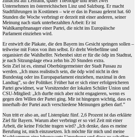
zunächst auf Lehramt, später Theologie und leitet zwei
Unternehmen im österreichischen Linz und Salzburg. Er macht
Stadtführungen in Kostümen – wie er das in Passau gelernt hat. 60
Stunden die Woche verbringt er derzeit mit einer anderen, seiner
Meinung nach stark unterbezahlten Arbeit: Er ist
Wahlkampfmanager einer Partei, die nicht ins Europäische
Parlament einziehen wird.
Er entwirft die Plakate, die den Bayern ins Gesicht springen sollen –
teilweise mit Fotos von ihm selbst. Er dreht Werbefilme und
organisiert die Wahlhelfer. Nebenbei sitzt er für die ödp im Stadtrat,
je nach Sitzungslage etwa zehn bis 20 Stunden extra.
Sein Ziel ist es, einmal Oberbürgermeister der Stadt Passau zu
werden. „Ich muss realistisch sein, die ödp wird nicht in den
Bundestag oder ins Europaparlament einziehen, maximal in den
Landtag”, so der Politiker. Früher hat er sich einer erfolgreicheren
Partei gewidmet, war Vorsitzender der lokalen Schüler Union und
CSU-Mitglied: „Ich durfte mich aber nicht engagieren, wenn es
gegen den Willen der Partei ging. Mir ist hingegen wichtig, dass es
innerhalb der Partei auch verschiedene Meinungen geben darf.”
Nun tritt er also an, auf Listenplatz fünf. 2,6 Prozent ist das erklärte
Ziel für Bayern. Warum aber verbringt er so viel Zeit mit einer
Arbeit, die keine Früchte tragen wird? „Ich denke, dass es meine
Berufung ist, mich einzusetzen. Ich möchte für mich und meine
Nachkommen eine lebenswerte Umgebung und diese zu schaffen,