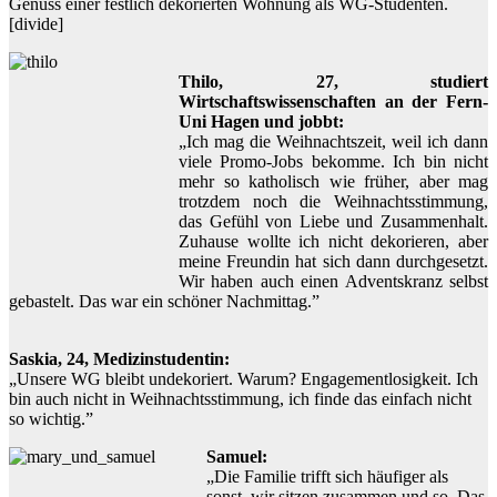
Genuss einer festlich dekorierten Wohnung als WG-Studenten.
[divide]
Thilo, 27, studiert
Wirtschaftswissenschaften an der Fern-
Uni Hagen und jobbt:
„Ich mag die Weihnachtszeit, weil ich dann
viele Promo-Jobs bekomme. Ich bin nicht
mehr so katholisch wie früher, aber mag
trotzdem noch die Weihnachtsstimmung,
das Gefühl von Liebe und Zusammenhalt.
Zuhause wollte ich nicht dekorieren, aber
meine Freundin hat sich dann durchgesetzt.
Wir haben auch einen Adventskranz selbst
gebastelt. Das war ein schöner Nachmittag.”
Saskia, 24, Medizinstudentin:
„Unsere WG bleibt undekoriert. Warum? Engagementlosigkeit. Ich
bin auch nicht in Weihnachtsstimmung, ich finde das einfach nicht
so wichtig.”
Samuel:
„Die Familie trifft sich häufiger als
sonst, wir sitzen zusammen und so. Das