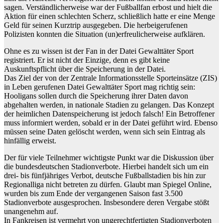
sagen. Verständlicherweise war der Fußballfan erbost und hielt die
Aktion für einen schlechten Scherz, schließlich hatte er eine Menge
Geld für seinen Kurztrip ausgegeben. Die herbeigerufenen
Polizisten konnten die Situation (un)erfreulicherweise aufklären.
Ohne es zu wissen ist der Fan in der Datei Gewalttäter Sport
registriert. Er ist nicht der Einzige, denn es gibt keine
Auskunftspflicht über die Speicherung in der Datei.
Das Ziel der von der Zentrale Informationsstelle Sporteinsätze (ZIS)
in Leben gerufenen Datei Gewalttäter Sport mag richtig sein:
Hooligans sollen durch die Speicherung ihrer Daten davon
abgehalten werden, in nationale Stadien zu gelangen. Das Konzept
der heimlichen Datenspeicherung ist jedoch falsch! Ein Betroffener
muss informiert werden, sobald er in der Datei geführt wird. Ebenso
müssen seine Daten gelöscht werden, wenn sich sein Eintrag als
hinfällig erweist.
Der für viele Teilnehmer wichtigste Punkt war die Diskussion über
die bundesdeutschen Stadionverbote. Hierbei handelt sich um ein
drei- bis fünfjähriges Verbot, deutsche Fußballstadien bis hin zur
Regionalliga nicht betreten zu dürfen. Glaubt man Spiegel Online,
wurden bis zum Ende der vergangenen Saison fast 3.500
Stadionverbote ausgesprochen. Insbesondere deren Vergabe stößt
unangenehm auf.
In Fankreisen ist vermehrt von ungerechtfertigten Stadionverboten