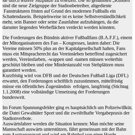
sie durch teurere Sitzplätze zu ersetzen. Die so genannten „Kunden“
sind die neue Zielgruppe der Stadionbetreiber, altgediente
Fanstrukturen fristen auf Grund des modernen Fußballs ein
Schattendasein. Beispielsweise ist es keine Selbstverständlichkeit
mehr, sein Banner oder seine Zaunfahne aufzuhängen, da die
darunter liegenden Werbeflächen verdeckt werden könnten.
Die Forderungen des Bündnis aktiver Fußballfans (B.A.F.F.), einem
der Mitorganisatoren des Fan – Kongresses, lauten daher: Die
Vereine müssen 50% plus an der Kapitalgesellschaft halten, Fans
muss ein Mitspracherecht das Vereinsleben betreffend zugesichert
werden, Vereinsfarben, -wappen und -namen müssen weiterhin
geschützt bleiben und eine Mindestanzahl von Stehplätzen muss
garantiert werden.
Kurzfristig wird von DFB und der Deutschen Fußball Liga (DFL)
erwartet, den Forderungen schriftlich zuzustimmen, mittelfristig
müsse ein öffentliches Zugeständnis erfolgen, langfristig (Stichtag
1.1.2008) eine vollständige Umsetzung der Forderungen
bundesweit.
Im Forum Spannungsfelder ging es hauptsächlich um Polizeiwillkür,
die Datei Gewalttäter Sport und die zweifelhafte Vergabepraxis der
Stadionverbote.
Auswärtsfahrer werden die Situation kennen: Man möchte seine
Mannschaft auswärts unterstützen, fährt gemeinsam mit der Bahn
zum Austragungsort und wird am Bahnhof von einer Horde