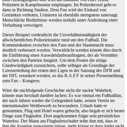
Polizisten in Kampfmontur empfangen. Im Polizeikessel geht es
dann in Richtung Stadion. Dem Fan wird der Einkauf von
Getränken verboten, Urinieren ist ebenfalls strengstens untersagt.
Menschliche Bedürfnisse werden notfalls unter Androhung einer
Verhaftung verweigert.
Dieses Beispiel verdeutlicht die Unverhältnismäßigkeit der
allwöchentlichen Polizeieinsätze rund um den Fußball. Die
Kommunikation zwischen den Fans und der Staatsmacht muss
deutlich verbessert werden. Verwirklicht werden könnte dies durch
die Einführung eines Auswärtsfanbeauftragten, der als Vermittler
zwischen den Parteien fungiert. Um dem Posten die nötige
Glaubwürdigkeit zuzusichern, sollte selbiger als Grundlage der
Lizenzerteilung der ersten drei Ligen in der Satzung des DFB und
der DFL verankert werden, so das B.A.F.F in seiner Pressemeldung
zum Fan – Kongress.
Wäre die nachfolgende Geschichte nicht die nackte Wahrheit,
könnte man herzhaft darüber lachen: Es war einmal ein Fußballfan,
der nach Jahren wieder die Gelegenheit hatte, seinen Verein im
internationalen Wettbewerb zu bewundern. Urlaub hatte er
genommen, Flug und Hotel waren gebucht, also begab er sich bester
Dinge zum Flughafen. Dort angekommen folgte sein persönliches
Waterloo. Der Mann am Flughafenschalter teilte ihm mit, dass er
ihm die Ausreise verweigern müsse, mehr könne er dazu leider nicht