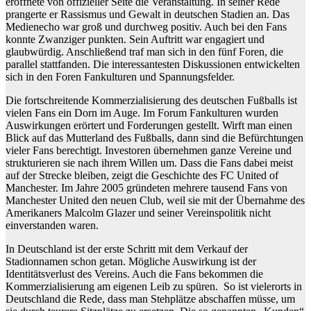
eröffnete von offizieller Seite die Veranstaltung. In seiner Rede
prangerte er Rassismus und Gewalt in deutschen Stadien an. Das
Medienecho war groß und durchweg positiv. Auch bei den Fans
konnte Zwanziger punkten. Sein Auftritt war engagiert und
glaubwürdig. Anschließend traf man sich in den fünf Foren, die
parallel stattfanden. Die interessantesten Diskussionen entwickelten
sich in den Foren Fankulturen und Spannungsfelder.
Die fortschreitende Kommerzialisierung des deutschen Fußballs ist
vielen Fans ein Dorn im Auge. Im Forum Fankulturen wurden
Auswirkungen erörtert und Forderungen gestellt. Wirft man einen
Blick auf das Mutterland des Fußballs, dann sind die Befürchtungen
vieler Fans berechtigt. Investoren übernehmen ganze Vereine und
strukturieren sie nach ihrem Willen um. Dass die Fans dabei meist
auf der Strecke bleiben, zeigt die Geschichte des FC United of
Manchester. Im Jahre 2005 gründeten mehrere tausend Fans von
Manchester United den neuen Club, weil sie mit der Übernahme des
Amerikaners Malcolm Glazer und seiner Vereinspolitik nicht
einverstanden waren.
In Deutschland ist der erste Schritt mit dem Verkauf der
Stadionnamen schon getan. Mögliche Auswirkung ist der
Identitätsverlust des Vereins. Auch die Fans bekommen die
Kommerzialisierung am eigenen Leib zu spüren. So ist vielerorts in
Deutschland die Rede, dass man Stehplätze abschaffen müsse, um