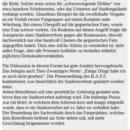
die Rede. Solche seien schon für „schwerwiegende Delikte“ wie
etwa harmlose Schubsereien, oder das Urinieren auf Stadiongelände
verhängt worden. Aktuellstes Beispiel für die zweifelhafte Vergabe
ist ein Vorfall zweier Fangruppen auf einem Rastplatz nahe
Würzburg. Bei einem Übergriff auf die gegnerischen Fans, wurde
eine Frau schwer verletzt. Als Reaktion auf diesen Angriff folgte die
Aussprache eines Stadionverbots gegen alle Businsassen, obwohl
nachweislich nur eine handvoll Chaoten die gegnerischen Fans
angegriffen hatten. Dass eine solche Aktion zu verurteilen ist, steht
außer Frage, aber alle Personen kollektiv zu bestrafen entbehrt
jeglichem Demokratieverständnis.
Die Diskussion in diesem Forum hat gute Ansätze hervorgebracht.
Das belegen auch Theo Zwanzigers Worte: „Einige Dinge habe ich
so noch nicht gesehen“. Die Pressemeldung des B.A.F.F.
konkretisiert, was hinsichtlich der Stadionverbote geändert werden
muss.
Jedem Betroffenen soll eine persönliche Anhörung gestattet sein,
bevor ihm ein Stadionverbot auferlegt wird. Die bisherige Praxis
war ein Brief, in welchem dem Adressat kurz und knapp mitgeteilt
wurde, dass er ein Stadionverbot auf xx Jahre zu verbüßen habe.
Der Beurteilung des Sachverhalts durch das Fanprojektes, welches
dem Betroffenen helfend zur Seite stehen soll, soll mehr
Gewichtung beigemessen werden.