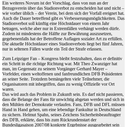
Ein weiteres Novum ist der Vorschlag, dass von nun an der
Bezugsverein über das Stadionverbot zu entscheiden hat und nicht –
wie vorher üblich – der Verein, bei dem sich der Vorfall ereignet hat.
Auch die Dauer betreffend gibt es Verbesserungsmöglichkeiten. Das
Stadionverbot soll künftig eine Höchstdauer von einem Jahr
betragen, welche aber nur in Extremfällen verhängt werden dürfe.
Zudem ist mindestens die Hälfte zur Bewährung auszusetzen,
gegebenenfalls hat der Betroffene Auflagen sozialer Art zu erfüllen.
Die aktuelle Höchstdauer eines Stadionverbots liegt bei fünf Jahren,
nur in seltenen Fällen wurde ein Teil der Strafe erlassen.
Zum Leipziger Fan – Kongress bleibt festzuhalten, dass er definitiv
ein Schritt in die richtige Richtung war. Mit Theo Zwanziger hat
man, im Gegensatz zu seinem Vorgänger Gerhard Mayer –
Vorfelder, einen weltoffenen und fanfreundlichen DFB Präsidenten
an seiner Seite. Trotzdem bemängelten viele Teilnehmer, die
Organisatoren mit inbegriffen, dass zu wenig Offizielle vor Ort
waren.
Das wird auch das Problem in Zukunft sein. Es darf nicht passieren,
dass die Belange der Fans für unwichtig abgetan werden und sich in
den Mühlen der Demokratie verlaufen. Fans, DFB und DFL müssen
Hand in Hand gehen, um eine lebendige Fankultur in Deutschland
zu sichern. Helmut Spahn, seines Zeichens Sicherheitsbeauftragter
des DFB, erklärte, dass bis zum Rückrundenstart der
Bundesligasaison 2007/08 konkrete Ergebnisse ausgearbeitet sein