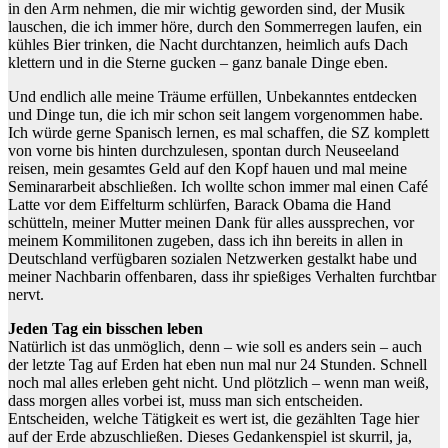
in den Arm nehmen, die mir wichtig geworden sind, der Musik
lauschen, die ich immer höre, durch den Sommerregen laufen, ein
kühles Bier trinken, die Nacht durchtanzen, heimlich aufs Dach
klettern und in die Sterne gucken – ganz banale Dinge eben.
Und endlich alle meine Träume erfüllen, Unbekanntes entdecken
und Dinge tun, die ich mir schon seit langem vorgenommen habe.
Ich würde gerne Spanisch lernen, es mal schaffen, die SZ komplett
von vorne bis hinten durchzulesen, spontan durch Neuseeland
reisen, mein gesamtes Geld auf den Kopf hauen und mal meine
Seminararbeit abschließen. Ich wollte schon immer mal einen Café
Latte vor dem Eiffelturm schlürfen, Barack Obama die Hand
schütteln, meiner Mutter meinen Dank für alles aussprechen, vor
meinem Kommilitonen zugeben, dass ich ihn bereits in allen in
Deutschland verfügbaren sozialen Netzwerken gestalkt habe und
meiner Nachbarin offenbaren, dass ihr spießiges Verhalten furchtbar
nervt.
Jeden Tag ein bisschen leben
Natürlich ist das unmöglich, denn – wie soll es anders sein – auch
der letzte Tag auf Erden hat eben nun mal nur 24 Stunden. Schnell
noch mal alles erleben geht nicht. Und plötzlich – wenn man weiß,
dass morgen alles vorbei ist, muss man sich entscheiden.
Entscheiden, welche Tätigkeit es wert ist, die gezählten Tage hier
auf der Erde abzuschließen. Dieses Gedankenspiel ist skurril, ja,