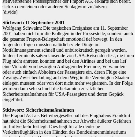
stellvertretende Pressesprecher der Fraport AG, erklärte sich bereit,
sich zu dem einen oder anderen Schlagwort zu äußern.
[divide]
Stichwort: 11 September 2001
Wolfgang Schwalm: Die tragischen Ereignisse am 11. September
2001 haben nicht nur die Kollegen in der Pressestelle, sondern auch
die gesamte Fraport-Belegschaft emotional tief bewegt. In den
folgenden Tagen mussten natürlich viele Dinge im
Notfallmanagement schnell und unbürokratisch geregelt werden.
In den Terminals saßen tausende von USA-Reisenden fest, die ihren
Flug nicht antreten konnten und bei den Airlines und bei uns lief
eine Vielzahl von besorgten Anfragen der Freunde, Verwandten
oder auch einfach Abholern der Passagiere ein, deren Flüge eine
Zwangs-Zwischenladung auf dem Weg in die Vereinigten Staaten
einlegen mussten oder von dort nicht mehr wegkamen. In der Folge
wurden dann sehr schnell die bekannten zusätzlichen
Sicherheitsmaßnahmen für USA-Passagiere und deren Gepäck
eingeführt.
Stichwort: Sicherheitsmaßnahmen
Die Fraport AG als Betreibergesellschaft des Flughafens Frankfurt
hat nicht die Sicherheitsmaßnahmen zur Abwehr äußerer Gefahren
im Luftverkehr festlegt. Dies liegt für alle deutsche
Verkehrsflughäfen in den Händen des Bundesinnenministeriums