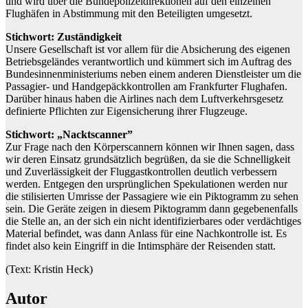
und wird über die Bundepolizeidirektionen auf den einzelnen
Flughäfen in Abstimmung mit den Beteiligten umgesetzt.
Stichwort: Zuständigkeit
Unsere Gesellschaft ist vor allem für die Absicherung des eigenen
Betriebsgeländes verantwortlich und kümmert sich im Auftrag des
Bundesinnenministeriums neben einem anderen Dienstleister um die
Passagier- und Handgepäckkontrollen am Frankfurter Flughafen.
Darüber hinaus haben die Airlines nach dem Luftverkehrsgesetz
definierte Pflichten zur Eigensicherung ihrer Flugzeuge.
Stichwort: „Nacktscanner”
Zur Frage nach den Körperscannern können wir Ihnen sagen, dass
wir deren Einsatz grundsätzlich begrüßen, da sie die Schnelligkeit
und Zuverlässigkeit der Fluggastkontrollen deutlich verbessern
werden. Entgegen den ursprünglichen Spekulationen werden nur
die stilisierten Umrisse der Passagiere wie ein Piktogramm zu sehen
sein. Die Geräte zeigen in diesem Piktogramm dann gegebenenfalls
die Stelle an, an der sich ein nicht identifizierbares oder verdächtiges
Material befindet, was dann Anlass für eine Nachkontrolle ist. Es
findet also kein Eingriff in die Intimsphäre der Reisenden statt.
(Text: Kristin Heck)
Autor