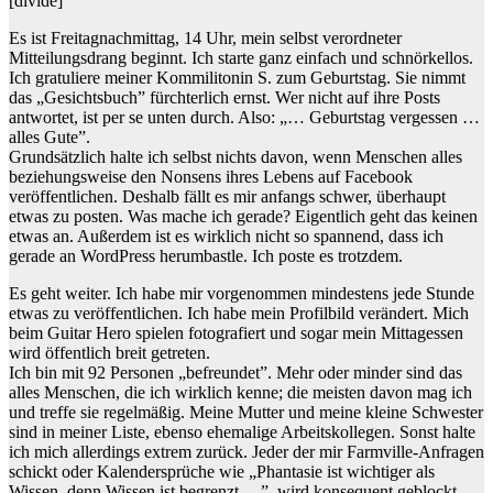
[divide]
Es ist Freitagnachmittag, 14 Uhr, mein selbst verordneter
Mitteilungsdrang beginnt. Ich starte ganz einfach und schnörkellos.
Ich gratuliere meiner Kommilitonin S. zum Geburtstag. Sie nimmt
das „Gesichtsbuch” fürchterlich ernst. Wer nicht auf ihre Posts
antwortet, ist per se unten durch. Also: „… Geburtstag vergessen …
alles Gute”.
Grundsätzlich halte ich selbst nichts davon, wenn Menschen alles
beziehungsweise den Nonsens ihres Lebens auf Facebook
veröffentlichen. Deshalb fällt es mir anfangs schwer, überhaupt
etwas zu posten. Was mache ich gerade? Eigentlich geht das keinen
etwas an. Außerdem ist es wirklich nicht so spannend, dass ich
gerade an WordPress herumbastle. Ich poste es trotzdem.
Es geht weiter. Ich habe mir vorgenommen mindestens jede Stunde
etwas zu veröffentlichen. Ich habe mein Profilbild verändert. Mich
beim Guitar Hero spielen fotografiert und sogar mein Mittagessen
wird öffentlich breit getreten.
Ich bin mit 92 Personen „befreundet”. Mehr oder minder sind das
alles Menschen, die ich wirklich kenne; die meisten davon mag ich
und treffe sie regelmäßig. Meine Mutter und meine kleine Schwester
sind in meiner Liste, ebenso ehemalige Arbeitskollegen. Sonst halte
ich mich allerdings extrem zurück. Jeder der mir Farmville-Anfragen
schickt oder Kalendersprüche wie „Phantasie ist wichtiger als
Wissen, denn Wissen ist begrenzt….”, wird konsequent geblockt.