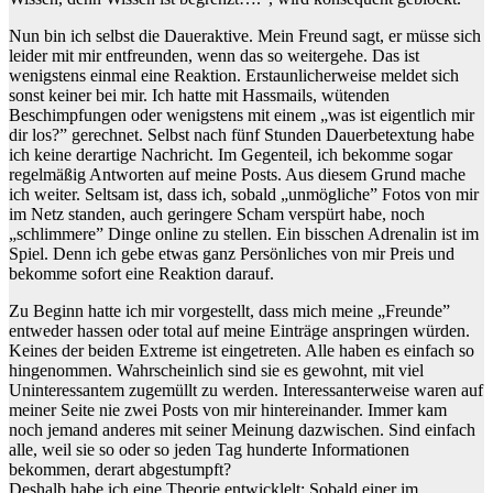
Nun bin ich selbst die Daueraktive. Mein Freund sagt, er müsse sich
leider mit mir entfreunden, wenn das so weitergehe. Das ist
wenigstens einmal eine Reaktion. Erstaunlicherweise meldet sich
sonst keiner bei mir. Ich hatte mit Hassmails, wütenden
Beschimpfungen oder wenigstens mit einem „was ist eigentlich mir
dir los?” gerechnet. Selbst nach fünf Stunden Dauerbetextung habe
ich keine derartige Nachricht. Im Gegenteil, ich bekomme sogar
regelmäßig Antworten auf meine Posts. Aus diesem Grund mache
ich weiter. Seltsam ist, dass ich, sobald „unmögliche” Fotos von mir
im Netz standen, auch geringere Scham verspürt habe, noch
„schlimmere” Dinge online zu stellen. Ein bisschen Adrenalin ist im
Spiel. Denn ich gebe etwas ganz Persönliches von mir Preis und
bekomme sofort eine Reaktion darauf.
Zu Beginn hatte ich mir vorgestellt, dass mich meine „Freunde”
entweder hassen oder total auf meine Einträge anspringen würden.
Keines der beiden Extreme ist eingetreten. Alle haben es einfach so
hingenommen. Wahrscheinlich sind sie es gewohnt, mit viel
Uninteressantem zugemüllt zu werden. Interessanterweise waren auf
meiner Seite nie zwei Posts von mir hintereinander. Immer kam
noch jemand anderes mit seiner Meinung dazwischen. Sind einfach
alle, weil sie so oder so jeden Tag hunderte Informationen
bekommen, derart abgestumpft?
Deshalb habe ich eine Theorie entwicklelt: Sobald einer im