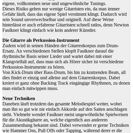
eigene, vollkommen neue und ungewöhnliche Tunings.
Dieses Risiko gehen nur wenige Gitarristen ein, da man immer
Gefahr läuft, dass das eigene Spiel verstimmt klingt. Dadurch wird
sein Sound unverwechselbar und originell. Auf diese Weise
hinterlässt er auch erfahrene Gitarristen schnell ratlos, denn Newton
Faulkner klingt einfach wie kein anderer Künstler.
Die Gitarre als Perkussion-Instrument
Zudem wird in seinen Händen der Gitarrenkorpus zum Drum-
Ersatz. An verschiedenen Stellen klopft Faulkner darauf die
rhythmische Basis seiner Lieder und wartet dabei mit einer
Klangvielfalt auf, dass man sich als Hörer sicher ist verschiedene
Perkussion-Instrumente zu hören.
Von Kick-Drum über Bass-Drum, bis hin zu kratzenden Beats, all
dies findet er einzig und alleine auf dem Gitarrenkorpus. Dabei
kreiert er ganz ohne Backing Track eingängige Rhythmen, zu denen
man einfach mitwippen muss.
Neue Techniken
Daneben läuft trotzdem das gesamte Melodiespiel weiter, wobei
man ihn so gut wie nie einfach Akkorde auf den Saiten anschlagen
sieht. Vielmehr wendet Faulkner meist ungewöhnliche Spielweisen
für die Akustikgitarre an, welche eigentlich aus anderem
Zusammenhang bekannt sind. Dabei verwendet er gerne Techniken
wie Hammer Ons, Pull Offs oder Tapping, während derer er die