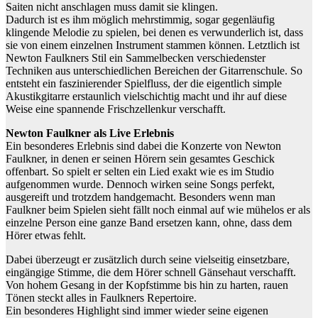
Saiten nicht anschlagen muss damit sie klingen.
Dadurch ist es ihm möglich mehrstimmig, sogar gegenläufig
klingende Melodie zu spielen, bei denen es verwunderlich ist, dass
sie von einem einzelnen Instrument stammen können. Letztlich ist
Newton Faulkners Stil ein Sammelbecken verschiedenster
Techniken aus unterschiedlichen Bereichen der Gitarrenschule. So
entsteht ein faszinierender Spielfluss, der die eigentlich simple
Akustikgitarre erstaunlich vielschichtig macht und ihr auf diese
Weise eine spannende Frischzellenkur verschafft.
Newton Faulkner als Live Erlebnis
Ein besonderes Erlebnis sind dabei die Konzerte von Newton
Faulkner, in denen er seinen Hörern sein gesamtes Geschick
offenbart. So spielt er selten ein Lied exakt wie es im Studio
aufgenommen wurde. Dennoch wirken seine Songs perfekt,
ausgereift und trotzdem handgemacht. Besonders wenn man
Faulkner beim Spielen sieht fällt noch einmal auf wie mühelos er als
einzelne Person eine ganze Band ersetzen kann, ohne, dass dem
Hörer etwas fehlt.
Dabei überzeugt er zusätzlich durch seine vielseitig einsetzbare,
eingängige Stimme, die dem Hörer schnell Gänsehaut verschafft.
Von hohem Gesang in der Kopfstimme bis hin zu harten, rauen
Tönen steckt alles in Faulkners Repertoire.
Ein besonderes Highlight sind immer wieder seine eigenen