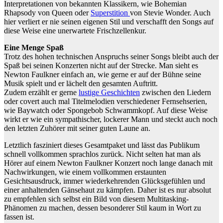
Interpretationen von bekannten Klassikern, wie Bohemian
Rhapsody von Queen oder
Superstition
von Stevie Wonder. Auch
hier verliert er nie seinen eigenen Stil und verschafft den Songs auf
diese Weise eine unerwartete Frischzellenkur.
Eine Menge Spaß
Trotz des hohen technischen Anspruchs seiner Songs bleibt auch der
Spaß bei seinen Konzerten nicht auf der Strecke. Man sieht es
Newton Faulkner einfach an, wie gerne er auf der Bühne seine
Musik spielt und er lächelt den gesamten Auftritt.
Zudem erzählt er gerne
lustige Geschichten
zwischen den Liedern
oder covert auch mal Titelmelodien verschiedener Fernsehserien,
wie Baywatch oder Spongebob Schwammkopf. Auf diese Weise
wirkt er wie ein sympathischer, lockerer Mann und steckt auch noch
den letzten Zuhörer mit seiner guten Laune an.
Letztlich fasziniert dieses Gesamtpaket und lässt das Publikum
schnell vollkommen sprachlos zurück. Nicht selten hat man als
Hörer auf einem Newton Faulkner Konzert noch lange danach mit
Nachwirkungen, wie einem vollkommen erstaunten
Gesichtsausdruck, immer wiederkehrenden Glücksgefühlen und
einer anhaltenden Gänsehaut zu kämpfen. Daher ist es nur absolut
zu empfehlen sich selbst ein Bild von diesem Multitasking-
Phänomen zu machen, dessen besonderer Stil kaum in Wort zu
fassen ist.