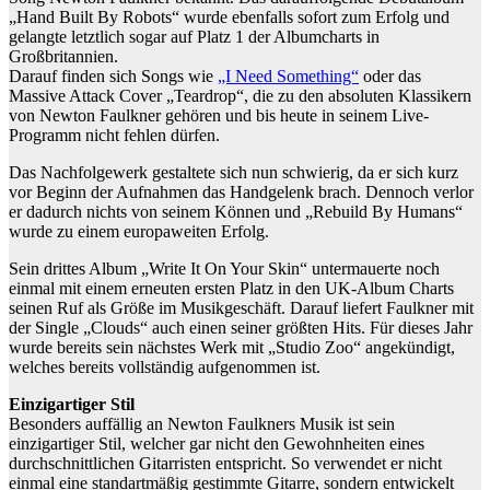
„Hand Built By Robots“ wurde ebenfalls sofort zum Erfolg und
gelangte letztlich sogar auf Platz 1 der Albumcharts in
Großbritannien.
Darauf finden sich Songs wie
„I Need Something“
oder das
Massive Attack Cover „Teardrop“, die zu den absoluten Klassikern
von Newton Faulkner gehören und bis heute in seinem Live-
Programm nicht fehlen dürfen.
Das Nachfolgewerk gestaltete sich nun schwierig, da er sich kurz
vor Beginn der Aufnahmen das Handgelenk brach. Dennoch verlor
er dadurch nichts von seinem Können und „Rebuild By Humans“
wurde zu einem europaweiten Erfolg.
Sein drittes Album „Write It On Your Skin“ untermauerte noch
einmal mit einem erneuten ersten Platz in den UK-Album Charts
seinen Ruf als Größe im Musikgeschäft. Darauf liefert Faulkner mit
der Single „Clouds“ auch einen seiner größten Hits. Für dieses Jahr
wurde bereits sein nächstes Werk mit „Studio Zoo“ angekündigt,
welches bereits vollständig aufgenommen ist.
Einzigartiger Stil
Besonders auffällig an Newton Faulkners Musik ist sein
einzigartiger Stil, welcher gar nicht den Gewohnheiten eines
durchschnittlichen Gitarristen entspricht. So verwendet er nicht
einmal eine standartmäßig gestimmte Gitarre, sondern entwickelt