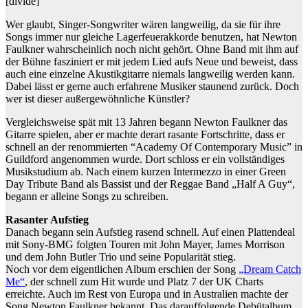
[divide]
Wer glaubt, Singer-Songwriter wären langweilig, da sie für ihre
Songs immer nur gleiche Lagerfeuerakkorde benutzen, hat Newton
Faulkner wahrscheinlich noch nicht gehört. Ohne Band mit ihm auf
der Bühne fasziniert er mit jedem Lied aufs Neue und beweist, dass
auch eine einzelne Akustikgitarre niemals langweilig werden kann.
Dabei lässt er gerne auch erfahrene Musiker staunend zurück. Doch
wer ist dieser außergewöhnliche Künstler?
Vergleichsweise spät mit 13 Jahren begann Newton Faulkner das
Gitarre spielen, aber er machte derart rasante Fortschritte, dass er
schnell an der renommierten “Academy Of Contemporary Music” in
Guildford angenommen wurde. Dort schloss er ein vollständiges
Musikstudium ab. Nach einem kurzen Intermezzo in einer Green
Day Tribute Band als Bassist und der Reggae Band „Half A Guy“,
begann er alleine Songs zu schreiben.
Rasanter Aufstieg
Danach begann sein Aufstieg rasend schnell. Auf einen Plattendeal
mit Sony-BMG folgten Touren mit John Mayer, James Morrison
und dem John Butler Trio und seine Popularität stieg.
Noch vor dem eigentlichen Album erschien der Song
„Dream Catch
Me“
, der schnell zum Hit wurde und Platz 7 der UK Charts
erreichte. Auch im Rest von Europa und in Australien machte der
Song Newton Faulkner bekannt. Das darauffolgende Debütalbum