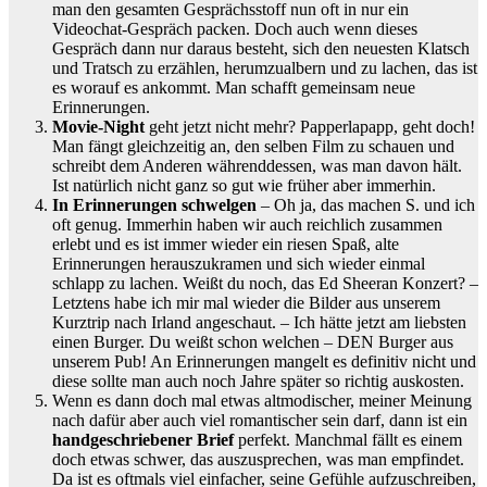
man den gesamten Gesprächsstoff nun oft in nur ein
Videochat-Gespräch packen. Doch auch wenn dieses
Gespräch dann nur daraus besteht, sich den neuesten Klatsch
und Tratsch zu erzählen, herumzualbern und zu lachen, das ist
es worauf es ankommt. Man schafft gemeinsam neue
Erinnerungen.
Movie-Night
geht jetzt nicht mehr? Papperlapapp, geht doch!
Man fängt gleichzeitig an, den selben Film zu schauen und
schreibt dem Anderen währenddessen, was man davon hält.
Ist natürlich nicht ganz so gut wie früher aber immerhin.
In Erinnerungen schwelgen
– Oh ja, das machen S. und ich
oft genug. Immerhin haben wir auch reichlich zusammen
erlebt und es ist immer wieder ein riesen Spaß, alte
Erinnerungen herauszukramen und sich wieder einmal
schlapp zu lachen. Weißt du noch, das Ed Sheeran Konzert? –
Letztens habe ich mir mal wieder die Bilder aus unserem
Kurztrip nach Irland angeschaut. – Ich hätte jetzt am liebsten
einen Burger. Du weißt schon welchen – DEN Burger aus
unserem Pub! An Erinnerungen mangelt es definitiv nicht und
diese sollte man auch noch Jahre später so richtig auskosten.
Wenn es dann doch mal etwas altmodischer, meiner Meinung
nach dafür aber auch viel romantischer sein darf, dann ist ein
handgeschriebener Brief
perfekt. Manchmal fällt es einem
doch etwas schwer, das auszusprechen, was man empfindet.
Da ist es oftmals viel einfacher, seine Gefühle aufzuschreiben,