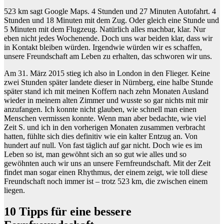
523 km sagt Google Maps. 4 Stunden und 27 Minuten Autofahrt. 4
Stunden und 18 Minuten mit dem Zug. Oder gleich eine Stunde und
5 Minuten mit dem Flugzeug. Natürlich alles machbar, klar. Nur
eben nicht jedes Wochenende. Doch uns war beiden klar, dass wir
in Kontakt bleiben würden. Irgendwie würden wir es schaffen,
unsere Freundschaft am Leben zu erhalten, das schworen wir uns.
Am 31. März 2015 stieg ich also in London in den Flieger. Keine
zwei Stunden später landete dieser in Nürnberg, eine halbe Stunde
später stand ich mit meinen Koffern nach zehn Monaten Ausland
wieder in meinem alten Zimmer und wusste so gar nichts mit mir
anzufangen. Ich konnte nicht glauben, wie schnell man einen
Menschen vermissen konnte. Wenn man aber bedachte, wie viel
Zeit S. und ich in den vorherigen Monaten zusammen verbracht
hatten, fühlte sich dies definitiv wie ein kalter Entzug an. Von
hundert auf null. Von fast täglich auf gar nicht. Doch wie es im
Leben so ist, man gewöhnt sich an so gut wie alles und so
gewöhnten auch wir uns an unsere Fernfreundschaft. Mit der Zeit
findet man sogar einen Rhythmus, der einem zeigt, wie toll diese
Freundschaft noch immer ist – trotz 523 km, die zwischen einem
liegen.
10 Tipps für eine bessere