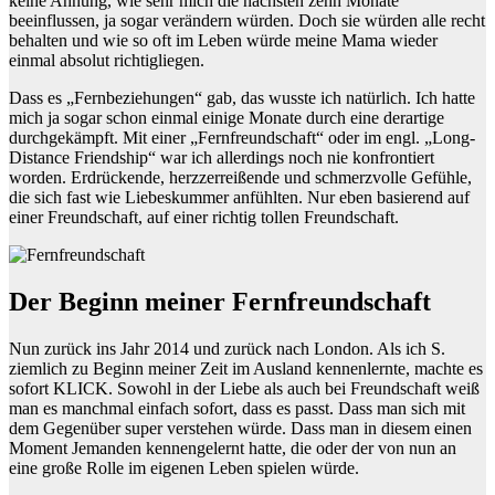
keine Ahnung, wie sehr mich die nächsten zehn Monate
beeinflussen, ja sogar verändern würden. Doch sie würden alle recht
behalten und wie so oft im Leben würde meine Mama wieder
einmal absolut richtigliegen.
Dass es „Fernbeziehungen“ gab, das wusste ich natürlich. Ich hatte
mich ja sogar schon einmal einige Monate durch eine derartige
durchgekämpft. Mit einer „Fernfreundschaft“ oder im engl. „Long-
Distance Friendship“ war ich allerdings noch nie konfrontiert
worden. Erdrückende, herzzerreißende und schmerzvolle Gefühle,
die sich fast wie Liebeskummer anfühlten. Nur eben basierend auf
einer Freundschaft, auf einer richtig tollen Freundschaft.
Der Beginn meiner Fernfreundschaft
Nun zurück ins Jahr 2014 und zurück nach London. Als ich S.
ziemlich zu Beginn meiner Zeit im Ausland kennenlernte, machte es
sofort KLICK. Sowohl in der Liebe als auch bei Freundschaft weiß
man es manchmal einfach sofort, dass es passt. Dass man sich mit
dem Gegenüber super verstehen würde. Dass man in diesem einen
Moment Jemanden kennengelernt hatte, die oder der von nun an
eine große Rolle im eigenen Leben spielen würde.