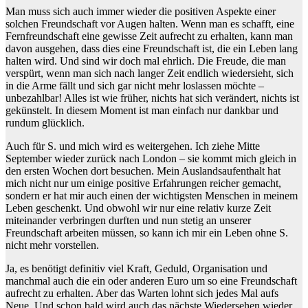
Man muss sich auch immer wieder die positiven Aspekte einer
solchen Freundschaft vor Augen halten. Wenn man es schafft, eine
Fernfreundschaft eine gewisse Zeit aufrecht zu erhalten, kann man
davon ausgehen, dass dies eine Freundschaft ist, die ein Leben lang
halten wird. Und sind wir doch mal ehrlich. Die Freude, die man
verspürt, wenn man sich nach langer Zeit endlich wiedersieht, sich
in die Arme fällt und sich gar nicht mehr loslassen möchte –
unbezahlbar! Alles ist wie früher, nichts hat sich verändert, nichts ist
gekünstelt. In diesem Moment ist man einfach nur dankbar und
rundum glücklich.
Auch für S. und mich wird es weitergehen. Ich ziehe Mitte
September wieder zurück nach London – sie kommt mich gleich in
den ersten Wochen dort besuchen. Mein Auslandsaufenthalt hat
mich nicht nur um einige positive Erfahrungen reicher gemacht,
sondern er hat mir auch einen der wichtigsten Menschen in meinem
Leben geschenkt. Und obwohl wir nur eine relativ kurze Zeit
miteinander verbringen durften und nun stetig an unserer
Freundschaft arbeiten müssen, so kann ich mir ein Leben ohne S.
nicht mehr vorstellen.
Ja, es benötigt definitiv viel Kraft, Geduld, Organisation und
manchmal auch die ein oder anderen Euro um so eine Freundschaft
aufrecht zu erhalten. Aber das Warten lohnt sich jedes Mal aufs
Neue. Und schon bald wird auch das nächste Wiedersehen wieder