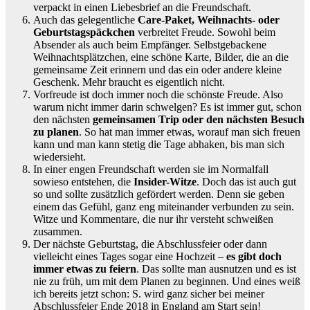
verpackt in einen Liebesbrief an die Freundschaft.
Auch das gelegentliche
Care-Paket, Weihnachts- oder
Geburtstagspäckchen
verbreitet Freude. Sowohl beim
Absender als auch beim Empfänger. Selbstgebackene
Weihnachtsplätzchen, eine schöne Karte, Bilder, die an die
gemeinsame Zeit erinnern und das ein oder andere kleine
Geschenk. Mehr braucht es eigentlich nicht.
Vorfreude ist doch immer noch die schönste Freude. Also
warum nicht immer darin schwelgen? Es ist immer gut, schon
den nächsten
gemeinsamen Trip oder den nächsten Besuch
zu planen
. So hat man immer etwas, worauf man sich freuen
kann und man kann stetig die Tage abhaken, bis man sich
wiedersieht.
In einer engen Freundschaft werden sie im Normalfall
sowieso entstehen, die
Insider-Witze
. Doch das ist auch gut
so und sollte zusätzlich gefördert werden. Denn sie geben
einem das Gefühl, ganz eng miteinander verbunden zu sein.
Witze und Kommentare, die nur ihr versteht schweißen
zusammen.
Der nächste Geburtstag, die Abschlussfeier oder dann
vielleicht eines Tages sogar eine Hochzeit –
es gibt doch
immer etwas zu feiern
. Das sollte man ausnutzen und es ist
nie zu früh, um mit dem Planen zu beginnen. Und eines weiß
ich bereits jetzt schon: S. wird ganz sicher bei meiner
Abschlussfeier Ende 2018 in England am Start sein!