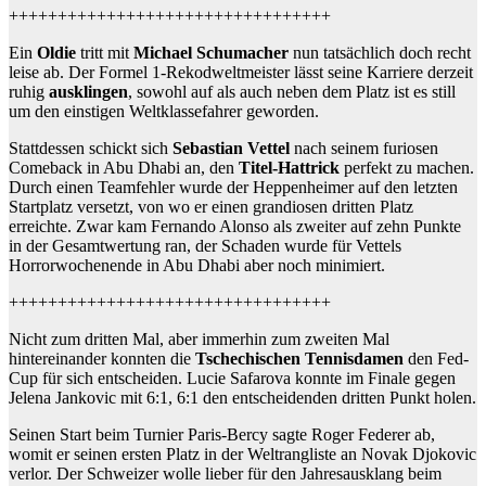
+++++++++++++++++++++++++++++++++
Ein
Oldie
tritt mit
Michael Schumacher
nun tatsächlich doch recht
leise ab. Der Formel 1-Rekodweltmeister lässt seine Karriere derzeit
ruhig
ausklingen
, sowohl auf als auch neben dem Platz ist es still
um den einstigen Weltklassefahrer geworden.
Stattdessen schickt sich
Sebastian Vettel
nach seinem furiosen
Comeback in Abu Dhabi an, den
Titel-Hattrick
perfekt zu machen.
Durch einen Teamfehler wurde der Heppenheimer auf den letzten
Startplatz versetzt, von wo er einen grandiosen dritten Platz
erreichte. Zwar kam Fernando Alonso als zweiter auf zehn Punkte
in der Gesamtwertung ran, der Schaden wurde für Vettels
Horrorwochenende in Abu Dhabi aber noch minimiert.
+++++++++++++++++++++++++++++++++
Nicht zum dritten Mal, aber immerhin zum zweiten Mal
hintereinander konnten die
Tschechischen Tennisdamen
den Fed-
Cup für sich entscheiden. Lucie Safarova konnte im Finale gegen
Jelena Jankovic mit 6:1, 6:1 den entscheidenden dritten Punkt holen.
Seinen Start beim Turnier Paris-Bercy sagte Roger Federer ab,
womit er seinen ersten Platz in der Weltrangliste an Novak Djokovic
verlor. Der Schweizer wolle lieber für den Jahresausklang beim