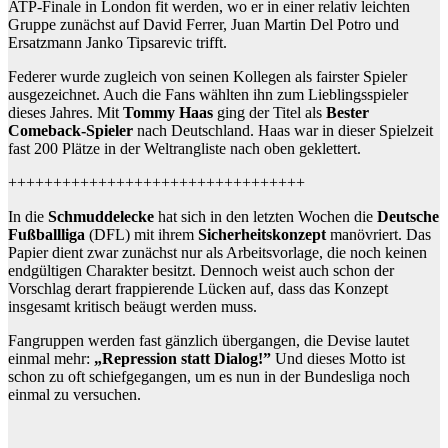
ATP-Finale in London fit werden, wo er in einer relativ leichten
Gruppe zunächst auf David Ferrer, Juan Martin Del Potro und
Ersatzmann Janko Tipsarevic trifft.
Federer wurde zugleich von seinen Kollegen als fairster Spieler
ausgezeichnet. Auch die Fans wählten ihn zum Lieblingsspieler
dieses Jahres. Mit
Tommy Haas
ging der Titel als
Bester
Comeback-Spieler
nach Deutschland. Haas war in dieser Spielzeit
fast 200 Plätze in der Weltrangliste nach oben geklettert.
+++++++++++++++++++++++++++++++++
In die
Schmuddelecke
hat sich in den letzten Wochen die
Deutsche
Fußballliga
(DFL) mit ihrem
Sicherheitskonzept
manövriert. Das
Papier dient zwar zunächst nur als Arbeitsvorlage, die noch keinen
endgültigen Charakter besitzt. Dennoch weist auch schon der
Vorschlag derart frappierende Lücken auf, dass das Konzept
insgesamt kritisch beäugt werden muss.
Fangruppen werden fast gänzlich übergangen, die Devise lautet
einmal mehr:
„Repression statt Dialog!”
Und dieses Motto ist
schon zu oft schiefgegangen, um es nun in der Bundesliga noch
einmal zu versuchen.