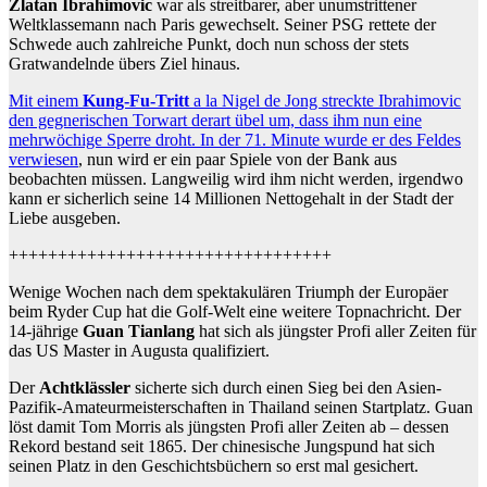
Zlatan Ibrahimovic
war als streitbarer, aber unumstrittener
Weltklassemann nach Paris gewechselt. Seiner PSG rettete der
Schwede auch zahlreiche Punkt, doch nun schoss der stets
Gratwandelnde übers Ziel hinaus.
Mit einem
Kung-Fu-Tritt
a la Nigel de Jong streckte Ibrahimovic
den gegnerischen Torwart derart übel um, dass ihm nun eine
mehrwöchige Sperre droht. In der 71. Minute wurde er des Feldes
verwiesen
, nun wird er ein paar Spiele von der Bank aus
beobachten müssen. Langweilig wird ihm nicht werden, irgendwo
kann er sicherlich seine 14 Millionen Nettogehalt in der Stadt der
Liebe ausgeben.
+++++++++++++++++++++++++++++++++
Wenige Wochen nach dem spektakulären Triumph der Europäer
beim Ryder Cup hat die Golf-Welt eine weitere Topnachricht. Der
14-jährige
Guan Tianlang
hat sich als jüngster Profi aller Zeiten für
das US Master in Augusta qualifiziert.
Der
Achtklässler
sicherte sich durch einen Sieg bei den Asien-
Pazifik-Amateurmeisterschaften in Thailand seinen Startplatz. Guan
löst damit Tom Morris als jüngsten Profi aller Zeiten ab – dessen
Rekord bestand seit 1865. Der chinesische Jungspund hat sich
seinen Platz in den Geschichtsbüchern so erst mal gesichert.