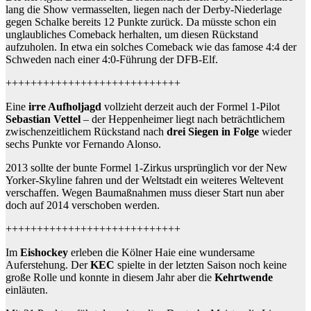
lang die Show vermasselten, liegen nach der Derby-Niederlage
gegen Schalke bereits 12 Punkte zurück. Da müsste schon ein
unglaubliches Comeback herhalten, um diesen Rückstand
aufzuholen. In etwa ein solches Comeback wie das famose 4:4 der
Schweden nach einer 4:0-Führung der DFB-Elf.
++++++++++++++++++++++++++++
Eine
irre Aufholjagd
vollzieht derzeit auch der Formel 1-Pilot
Sebastian Vettel
– der Heppenheimer liegt nach beträchtlichem
zwischenzeitlichem Rückstand nach
drei Siegen in Folge
wieder
sechs Punkte vor Fernando Alonso.
2013 sollte der bunte Formel 1-Zirkus ursprünglich vor der New
Yorker-Skyline fahren und der Weltstadt ein weiteres Weltevent
verschaffen. Wegen Baumaßnahmen muss dieser Start nun aber
doch auf 2014 verschoben werden.
++++++++++++++++++++++++++++
Im
Eishockey
erleben die Kölner Haie eine wundersame
Auferstehung. Der
KEC
spielte in der letzten Saison noch keine
große Rolle und konnte in diesem Jahr aber die
Kehrtwende
einläuten.