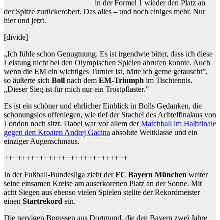
in der Formel 1 wieder den Platz an
der Spitze zurückerobert. Das alles – und noch einiges mehr. Nur
hier und jetzt.
[divide]
„Ich fühle schon Genugtuung. Es ist irgendwie bitter, dass ich diese
Leistung nicht bei den Olympischen Spielen abrufen konnte. Auch
wenn die EM ein wichtiges Turnier ist, hätte ich gerne getauscht”,
so äußerte sich
Boll
nach dem
EM-Triumph
im Tischtennis.
„Dieser Sieg ist für mich nur ein Trostpflaster.”
Es ist ein schöner und ehrlicher Einblick in Bolls Gedanken, die
schonungslos offenlegen, wie tief der Stachel des Achtelfinalaus von
London noch sitzt. Dabei war vor allem der
Matchball im Halbfinale
gegen den Kroaten Andrej Gacina
absolute Weltklasse und ein
einziger Augenschmaus.
++++++++++++++++++++++++++++
In der Fußball-Bundesliga zieht der
FC Bayern München
weiter
seine einsamen Kreise am auserkorenen Platz an der Sonne. Mit
acht Siegen aus ebenso vielen Spielen stellte der Rekordmeister
einen
Startrekord
ein.
Die nervigen Borussen aus Dortmund, die den Bayern zwei Jahre