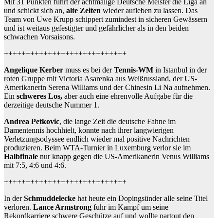
Mit 31 Punkten führt der achtmalige Deutsche Meister die Liga an
und schickt sich an,
alte Zeiten
wieder aufleben zu lassen. Das
Team von Uwe Krupp schippert zumindest in sicheren Gewässern
und ist weitaus gefestigter und gefährlicher als in den beiden
schwachen Vorsaisons.
++++++++++++++++++++++++++++
Angelique Kerber
muss es bei der
Tennis-WM
in Istanbul in der
roten Gruppe mit Victoria Asarenka aus Weißrussland, der US-
Amerikanerin Serena Williams und der Chinesin Li Na aufnehmen.
Ein
schweres Los,
aber auch eine ehrenvolle Aufgabe für die
derzeitige deutsche Nummer 1.
Andrea Petkovic
, die lange Zeit die deutsche Fahne im
Damentennis hochhielt, konnte nach ihrer langwierigen
Verletzungsodyssee endlich wieder mal positive Nachrichten
produzieren. Beim WTA-Turnier in Luxemburg verlor sie im
Halbfinale
nur knapp gegen die US-Amerikanerin Venus Williams
mit 7:5, 4:6 und 4:6.
++++++++++++++++++++++++++++
In der
Schmuddelecke
hat heute ein Dopingsünder alle seine Titel
verloren.
Lance Armstrong
fuhr im Kampf um seine
Rekordkarriere schwere Geschütze auf und wollte partout den