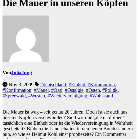
Die Mauer in unseren Köpfen
Von
JuliaJung
Nov 3, 2009
#deutschland
,
#Einheit
,
#Kommunion
,
#Konfirmation
,
#Mauer
,
#Ossi
,
#Ostalgie
,
#Osten
,
#Politik
,
#Spreewald
,
#Westen
,
#Wiedervereinigung
,
#Wohlstand
Die Mauer ist weg – seit genau 20 Jahren. Doch ist sie auch aus
unseren Köpfen verschwunden? Sind wir und „die da drüben”
tatsächlich eine Einheit oder ist die Wiedervereinigung in Wahrheit
gescheitert? Blühen die Landschaften in den neuen Bundesländern
nun, so wie es Helmut Kohl einst prophezeite? Ein Kommentar