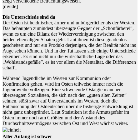
zeigt verschiedene Betrachtungsweisen.
[divide]
Die Unterschiede sind da
Der Osten ist heidnischer, ärmer und unbürgerlicher als der Westen.
Das behaupten zumindest überzeugte Gegner der „Schönfärberei”,
wenn es um eine Bilanz der Wiedervereinigung zwischen den
beiden ehemaligen Staaten geht. Laut ihnen ist diese gnadenlos
gescheitert und nur ein Produkt derjenigen, die der Realität nicht ins
Auge sehen können. Und in der Tat lassen sich einige Unterschiede
erkennen. Es sind nicht nur die wirtschaftliche Lage oder das
„Wohlstandsgefälle”, es ist vor allem die Mentalität, die Differenzen
schafft.
Während Jugendliche im Westen zur Kommunion oder
Konfirmation gehen, wird im Osten teilweise immer noch die
Jugendweihe vollzogen. Eine schwelende Ostalgie mancher
überzeugten Sozialisten, die sich nach den „guten alten Zeiten”
sehnen, stößt zwar auf Unverständnis im Westen, doch die
Enttäuschung der Ostdeutschen über die bisherige Entwicklung ist
nicht ganz unbegründet. Laut Statistiken ist die Armutsgefahr im
Osten immer noch am Größten und der Abstand des
Durchschnittsvermögens zwischen Ost und West wächst weiter.
Aller Anfang ist schwer