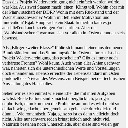
Dass das Projekt Wiedervereinigung nicht einfach werden würde,
war klar. Aus zwei Staaten mach` einen. Klingt toll. Wohin aber mit
der Planwirtschaft der DDR? Wohin mit dem Rückstand und der
Wachstumsschwäche? Wohin mit fehlender Motivation und
Innovation? Egal. Hauptsache ein Staat. Immerhin kam es ja
anschließend auch zu einigen Fortschritten. Aber der
„Wohlstandsschere” war man sich vor allem im Osten dennoch stets
bewusst.
Als „Bürger zweiter Klasse” fühlte sich manch einer aus den neuen
Bundesländern und das Stimmungstief im Osten nahm zu. Ist das
Projekt Wiedervereinigung also gescheitert? Gibt es immer noch
verhärtete Fronten? Wohl kaum. Auch wenn aller Anfang schwer
war, näherten sich die unterschiedlichen Werte und Vorstellungen
doch einander an. Ebenso erreichte der Lebensstandard im Osten
punktuell das Niveau des Westens, zum Beispiel bei der technischen
Ausstattung des Haushaltes.
Sehen wir es also einmal wie eine Ehe, die mit ihren Aufgaben
wächst. Beide Partner sind zunächst überglücklich, ja sogar
euphorisch, dann kommen die Probleme auf und es wird nicht so
einfach wie gedacht, aber gemeinsam gehen sie durch dick und
dünn… Wie romantisch. Naja, ganz so ist es dann vielleicht doch
nicht. Alles nur schwarz reden bringt jedoch auch nicht viel.
Natürlich bestehen noch Unterschiede, aber diese sind vielen gar