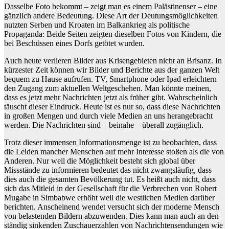
Dasselbe Foto bekommt – zeigt man es einem Palästinenser – eine
gänzlich andere Bedeutung. Diese Art der Deutungsmöglichkeiten
nutzten Serben und Kroaten im Balkankrieg als politische
Propaganda: Beide Seiten zeigten dieselben Fotos von Kindern, die
bei Beschüssen eines Dorfs getötet wurden.
Auch heute verlieren Bilder aus Krisengebieten nicht an Brisanz. In
kürzester Zeit können wir Bilder und Berichte aus der ganzen Welt
bequem zu Hause aufrufen. TV, Smartphone oder Ipad erleichtern
den Zugang zum aktuellen Weltgeschehen. Man könnte meinen,
dass es jetzt mehr Nachrichten jetzt als früher gibt. Wahrscheinlich
täuscht dieser Eindruck. Heute ist es nur so, dass diese Nachrichten
in großen Mengen und durch viele Medien an uns herangebracht
werden. Die Nachrichten sind – beinahe – überall zugänglich.
Trotz dieser immensen Informationsmenge ist zu beobachten, dass
die Leiden mancher Menschen auf mehr Interesse stoßen als die von
Anderen. Nur weil die Möglichkeit besteht sich global über
Missstände zu informieren bedeutet das nicht zwangsläufig, dass
dies auch die gesamten Bevölkerung tut. Es heißt auch nicht, dass
sich das Mitleid in der Gesellschaft für die Verbrechen von Robert
Mugabe in Simbabwe erhöht weil die westlichen Medien darüber
berichten. Anscheinend wendet versucht sich der moderne Mensch
von belastenden Bildern abzuwenden. Dies kann man auch an den
ständig sinkenden Zuschauerzahlen von Nachrichtensendungen wie