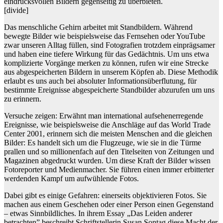
eindrucksvollen Bildern gegenseitig zu überbieten.
[divide]
Das menschliche Gehirn arbeitet mit Standbildern. Während
bewegte Bilder wie beispielsweise das Fernsehen oder YouTube
zwar unseren Alltag füllen, sind Fotografien trotzdem einprägsamer
und haben eine tiefere Wirkung für das Gedächtnis. Um uns etwa
komplizierte Vorgänge merken zu können, rufen wir eine Strecke
aus abgespeicherten Bildern in unserem Köpfen ab. Diese Methodik
erlaubt es uns auch bei absoluter Informationsüberflutung, für
bestimmte Ereignisse abgespeicherte Standbilder abzurufen um uns
zu erinnern.
Versuche zeigen: Erwähnt man international aufsehenerregende
Ereignisse, wie beispielsweise die Anschläge auf das World Trade
Center 2001, erinnern sich die meisten Menschen and die gleichen
Bilder: Es handelt sich um die Flugzeuge, wie sie in die Türme
prallen und so millionenfach auf den Titelseiten von Zeitungen und
Magazinen abgedruckt wurden. Um diese Kraft der Bilder wissen
Fotoreporter und Medienmacher. Sie führen einen immer erbitterter
werdenden Kampf um aufwühlende Fotos.
Dabei gibt es einige Gefahren: einerseits objektivieren Fotos. Sie
machen aus einem Geschehen oder einer Person einen Gegenstand
– etwas Sinnbildliches. In ihrem Essay „Das Leiden anderer
betrachten” beschreibt Schriftstellerin Susan Sontag diese Macht der