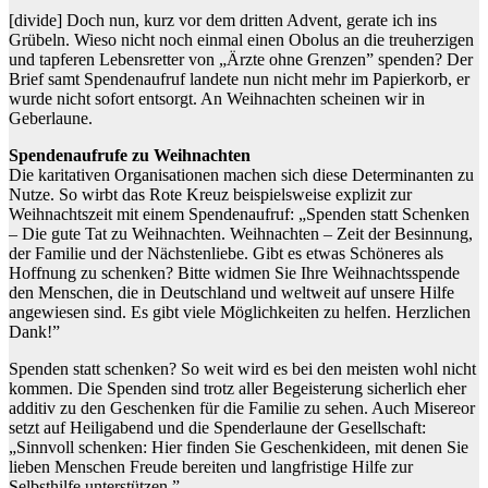
[divide] Doch nun, kurz vor dem dritten Advent, gerate ich ins
Grübeln. Wieso nicht noch einmal einen Obolus an die treuherzigen
und tapferen Lebensretter von „Ärzte ohne Grenzen” spenden? Der
Brief samt Spendenaufruf landete nun nicht mehr im Papierkorb, er
wurde nicht sofort entsorgt. An Weihnachten scheinen wir in
Geberlaune.
Spendenaufrufe zu Weihnachten
Die karitativen Organisationen machen sich diese Determinanten zu
Nutze. So wirbt das Rote Kreuz beispielsweise explizit zur
Weihnachtszeit mit einem Spendenaufruf: „Spenden statt Schenken
– Die gute Tat zu Weihnachten. Weihnachten – Zeit der Besinnung,
der Familie und der Nächstenliebe. Gibt es etwas Schöneres als
Hoffnung zu schenken? Bitte widmen Sie Ihre Weihnachtsspende
den Menschen, die in Deutschland und weltweit auf unsere Hilfe
angewiesen sind. Es gibt viele Möglichkeiten zu helfen. Herzlichen
Dank!”
Spenden statt schenken? So weit wird es bei den meisten wohl nicht
kommen. Die Spenden sind trotz aller Begeisterung sicherlich eher
additiv zu den Geschenken für die Familie zu sehen. Auch Misereor
setzt auf Heiligabend und die Spenderlaune der Gesellschaft:
„Sinnvoll schenken: Hier finden Sie Geschenkideen, mit denen Sie
lieben Menschen Freude bereiten und langfristige Hilfe zur
Selbsthilfe unterstützen.”