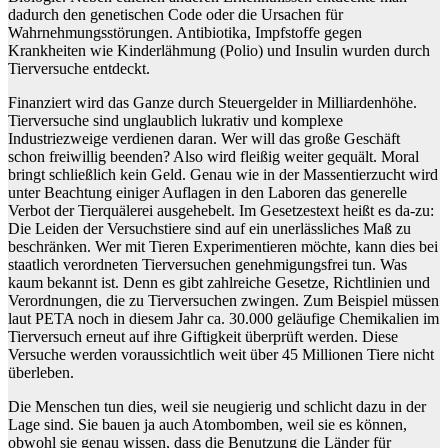
dadurch den genetischen Code oder die Ursachen für
Wahrnehmungsstörungen. Antibiotika, Impfstoffe gegen
Krankheiten wie Kinderlähmung (Polio) und Insulin wurden durch
Tierversuche entdeckt.
Finanziert wird das Ganze durch Steuergelder in Milliardenhöhe.
Tierversuche sind unglaublich lukrativ und komplexe
Industriezweige verdienen daran. Wer will das große Geschäft
schon freiwillig beenden? Also wird fleißig weiter gequält. Moral
bringt schließlich kein Geld. Genau wie in der Massentierzucht wird
unter Beachtung einiger Auflagen in den Laboren das generelle
Verbot der Tierquälerei ausgehebelt. Im Gesetzestext heißt es da-zu:
Die Leiden der Versuchstiere sind auf ein unerlässliches Maß zu
beschränken. Wer mit Tieren Experimentieren möchte, kann dies bei
staatlich verordneten Tierversuchen genehmigungsfrei tun. Was
kaum bekannt ist. Denn es gibt zahlreiche Gesetze, Richtlinien und
Verordnungen, die zu Tierversuchen zwingen. Zum Beispiel müssen
laut PETA noch in diesem Jahr ca. 30.000 geläufige Chemikalien im
Tierversuch erneut auf ihre Giftigkeit überprüft werden. Diese
Versuche werden voraussichtlich weit über 45 Millionen Tiere nicht
überleben.
Die Menschen tun dies, weil sie neugierig und schlicht dazu in der
Lage sind. Sie bauen ja auch Atombomben, weil sie es können,
obwohl sie genau wissen, dass die Benutzung die Länder für