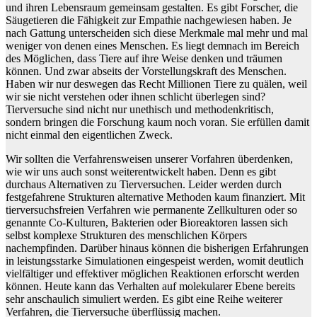
und ihren Lebensraum gemeinsam gestalten. Es gibt Forscher, die
Säugetieren die Fähigkeit zur Empathie nachgewiesen haben. Je
nach Gattung unterscheiden sich diese Merkmale mal mehr und mal
weniger von denen eines Menschen. Es liegt demnach im Bereich
des Möglichen, dass Tiere auf ihre Weise denken und träumen
können. Und zwar abseits der Vorstellungskraft des Menschen.
Haben wir nur deswegen das Recht Millionen Tiere zu quälen, weil
wir sie nicht verstehen oder ihnen schlicht überlegen sind?
Tierversuche sind nicht nur unethisch und methodenkritisch,
sondern bringen die Forschung kaum noch voran. Sie erfüllen damit
nicht einmal den eigentlichen Zweck.
Wir sollten die Verfahrensweisen unserer Vorfahren überdenken,
wie wir uns auch sonst weiterentwickelt haben. Denn es gibt
durchaus Alternativen zu Tierversuchen. Leider werden durch
festgefahrene Strukturen alternative Methoden kaum finanziert. Mit
tierversuchsfreien Verfahren wie permanente Zellkulturen oder so
genannte Co-Kulturen, Bakterien oder Bioreaktoren lassen sich
selbst komplexe Strukturen des menschlichen Körpers
nachempfinden. Darüber hinaus können die bisherigen Erfahrungen
in leistungsstarke Simulationen eingespeist werden, womit deutlich
vielfältiger und effektiver möglichen Reaktionen erforscht werden
können. Heute kann das Verhalten auf molekularer Ebene bereits
sehr anschaulich simuliert werden. Es gibt eine Reihe weiterer
Verfahren, die Tierversuche überflüssig machen.