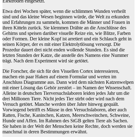
Elektroden eingesetzt.
Etwa drei Wochen später, wenn die schlimmen Wunden verheilt
sind und das kleine Wesen beginnen würde, die Welt zu erkunden
und Erfahrungen zu sammeln, kommen die Männer und Frauen in
ihren Kitteln zurück. Sie klemmen Drähte an die Anschlüsse des
Gehirns und speisen darüber visuelle Reize ein, wie Blitze, Farben
oder Formen. Der kleine Kopf ist arretiert und ein Schlauch geht in
seinen Körper, der es mit einer Elektrolytlösung versorgt. Die
Prozedur dauert drei nicht enden wollende Stunden. Es sind die
letzten Stunden der Katze, die anstelle des Namens eine Nummer
trägt. Nach dem Experiment wird sie getötet.
Die Forscher, die sich für den Visuellen Cortex interessieren,
machen ein paar Haken auf einem Formular und werten im
Anschluss Diagramme aus. Dann wird dem nächsten Katzenwelpen
mit einer Lösung das Gehör zerstört – im Namen der Wissenschaft.
Alleine in deutschen Tierversuchslaboren leiden jedes Jahr um die
drei Millionen Tiere. Nicht jedes Tier stirbt oder wird nach dem
Versuch getötet. Manche werden über Jahre hinweg gequält.
Vorwiegend betrifft es Mäuse in den Versuchslaboren, aber auch
Ratten, Fische, Kaninchen, Katzen, Meerschweinchen, Schweine,
Hunde und Affen. Im Rahmen des StGB gelten Tiere als Sachen.
Sie haben in der Welt der Menschen keine Rechte, doch werden sie
manchmal in deren Bestimmungen erwähnt.