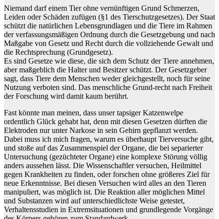
Niemand darf einem Tier ohne vernünftigen Grund Schmerzen,
Leiden oder Schäden zufügen (§1 des Tierschutzgesetzes). Der Staat
schützt die natürlichen Lebensgrundlagen und die Tiere im Rahmen
der verfassungsmäßigen Ordnung durch die Gesetzgebung und nach
Maßgabe von Gesetz und Recht durch die vollziehende Gewalt und
die Rechtsprechung (Grundgesetz).
Es sind Gesetze wie diese, die sich dem Schutz der Tiere annehmen,
aber maßgeblich die Halter und Besitzer schützt. Der Gesetzgeber
sagt, dass Tiere dem Menschen weder gleichgestellt, noch für seine
Nutzung verboten sind. Das menschliche Grund-recht nach Freiheit
der Forschung wird damit kaum berührt.
Fast könnte man meinen, dass unser tapsiger Katzenwelpe
ordentlich Glück gehabt hat, denn mit diesen Gesetzen dürften die
Elektroden nur unter Narkose in sein Gehirn gepflanzt werden.
Dabei muss ich mich fragen, warum es überhaupt Tierversuche gibt,
und stoße auf das Zusammenspiel der Organe, die bei separierter
Untersuchung (gezüchteter Organe) eine komplexe Störung völlig
anders aussehen lässt. Die Wissenschaftler versuchen, Heilmittel
gegen Krankheiten zu finden, oder forschen ohne größeres Ziel für
neue Erkenntnisse. Bei diesen Versuchen wird alles an den Tieren
manipuliert, was möglich ist. Die Reaktion aller möglichen Mittel
und Substanzen wird auf unterschiedlichste Weise getestet,
Verhaltensstudien in Extremsituationen und grundlegende Vorgänge
des Körpers gehören zum Standardwerk.