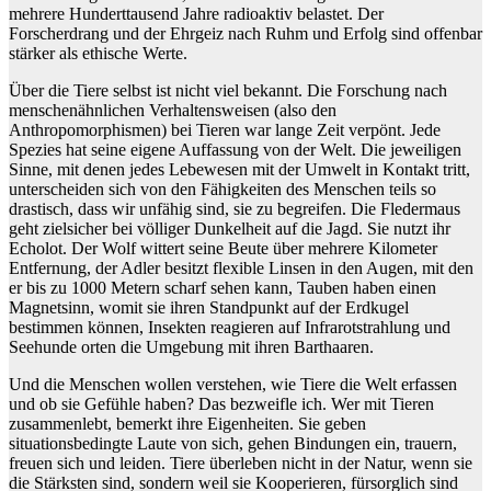
mehrere Hunderttausend Jahre radioaktiv belastet. Der
Forscherdrang und der Ehrgeiz nach Ruhm und Erfolg sind offenbar
stärker als ethische Werte.
Über die Tiere selbst ist nicht viel bekannt. Die Forschung nach
menschenähnlichen Verhaltensweisen (also den
Anthropomorphismen) bei Tieren war lange Zeit verpönt. Jede
Spezies hat seine eigene Auffassung von der Welt. Die jeweiligen
Sinne, mit denen jedes Lebewesen mit der Umwelt in Kontakt tritt,
unterscheiden sich von den Fähigkeiten des Menschen teils so
drastisch, dass wir unfähig sind, sie zu begreifen. Die Fledermaus
geht zielsicher bei völliger Dunkelheit auf die Jagd. Sie nutzt ihr
Echolot. Der Wolf wittert seine Beute über mehrere Kilometer
Entfernung, der Adler besitzt flexible Linsen in den Augen, mit den
er bis zu 1000 Metern scharf sehen kann, Tauben haben einen
Magnetsinn, womit sie ihren Standpunkt auf der Erdkugel
bestimmen können, Insekten reagieren auf Infrarotstrahlung und
Seehunde orten die Umgebung mit ihren Barthaaren.
Und die Menschen wollen verstehen, wie Tiere die Welt erfassen
und ob sie Gefühle haben? Das bezweifle ich. Wer mit Tieren
zusammenlebt, bemerkt ihre Eigenheiten. Sie geben
situationsbedingte Laute von sich, gehen Bindungen ein, trauern,
freuen sich und leiden. Tiere überleben nicht in der Natur, wenn sie
die Stärksten sind, sondern weil sie Kooperieren, fürsorglich sind