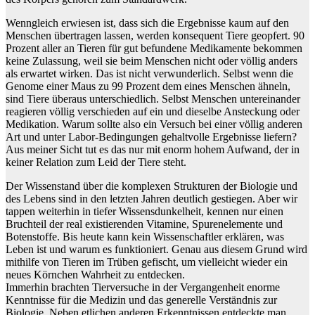
Wenngleich erwiesen ist, dass sich die Ergebnisse kaum auf den
Menschen übertragen lassen, werden konsequent Tiere geopfert. 90
Prozent aller an Tieren für gut befundene Medikamente bekommen
keine Zulassung, weil sie beim Menschen nicht oder völlig anders
als erwartet wirken. Das ist nicht verwunderlich. Selbst wenn die
Genome einer Maus zu 99 Prozent dem eines Menschen ähneln,
sind Tiere überaus unterschiedlich. Selbst Menschen untereinander
reagieren völlig verschieden auf ein und dieselbe Ansteckung oder
Medikation. Warum sollte also ein Versuch bei einer völlig anderen
Art und unter Labor-Bedingungen gehaltvolle Ergebnisse liefern?
Aus meiner Sicht tut es das nur mit enorm hohem Aufwand, der in
keiner Relation zum Leid der Tiere steht.
Der Wissenstand über die komplexen Strukturen der Biologie und
des Lebens sind in den letzten Jahren deutlich gestiegen. Aber wir
tappen weiterhin in tiefer Wissensdunkelheit, kennen nur einen
Bruchteil der real existierenden Vitamine, Spurenelemente und
Botenstoffe. Bis heute kann kein Wissenschaftler erklären, was
Leben ist und warum es funktioniert. Genau aus diesem Grund wird
mithilfe von Tieren im Trüben gefischt, um vielleicht wieder ein
neues Körnchen Wahrheit zu entdecken.
Immerhin brachten Tierversuche in der Vergangenheit enorme
Kenntnisse für die Medizin und das generelle Verständnis zur
Biologie. Neben etlichen anderen Erkenntnissen entdeckte man