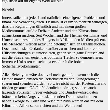
egoistisch auf ihr eigenes Wohl aus sind.
[divide]
Innerstaatlich hat jedes Land natürlich seine eigenen Probleme und
finanzielle Schwierigkeiten. Deshalb ist es um so mehr zu würdigen,
dass die Regierungen öffentlich und mit einem großen
Medienrummel auf die Defizite Anderer und den Klimaschutz
aufmerksam machen. Seit Wochen sind die Themen des Klima- und
Umweltschutzes und des Hungers in Afrika in den Medien präsent.
Die Menschen werden aktiv und beteiligen sich an Organisationen.
Doch anstatt sich Gedanken darüber zu machen und konkret die
Hilfseinrichtungen zu unterstützen, gehen sie in ganz Deutschland
auf die Straße, um gegen das politische Treffen zu demonstrieren.
Immense Unkosten entstehen ja erst durch die hohen
Sicherheitsvorkehrungen.
Allen Beteiligten wäre doch viel mehr geholfen, wenn sich die
Demonstranten einfach die Reisekosten zu den Kundgebungen
sparen und spenden würden. So wäre nicht nur der Kostenaufwand
für den gesamten G8-Gipfel deutlich niedriger, sondern auch
tausende Polizisten, Feuerwehrleute und Bundeswehrsoldaten
bräuchten keine Angst vor eskalierenden Demonstrationen zu
haben. George W. Bush und Wladimir Putin werden das mit dem
Klima und Afrika schon richten und die Welt retten!