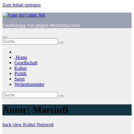
Zum Inhalt springen
Unabhängig von jungen Medienmachern
Home
Gesellschaft
Kultur
Politik
Sport
Weltenbummler
Autor:
MartinB
back view
Kultur
Netzwelt