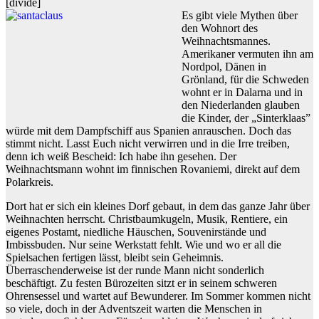
[divide]
Es gibt viele Mythen über
den Wohnort des
Weihnachtsmannes.
Amerikaner vermuten ihn am
Nordpol, Dänen in
Grönland, für die Schweden
wohnt er in Dalarna und in
den Niederlanden glauben
die Kinder, der „Sinterklaas”
würde mit dem Dampfschiff aus Spanien anrauschen. Doch das
stimmt nicht. Lasst Euch nicht verwirren und in die Irre treiben,
denn ich weiß Bescheid: Ich habe ihn gesehen. Der
Weihnachtsmann wohnt im finnischen Rovaniemi, direkt auf dem
Polarkreis.
Dort hat er sich ein kleines Dorf gebaut, in dem das ganze Jahr über
Weihnachten herrscht. Christbaumkugeln, Musik, Rentiere, ein
eigenes Postamt, niedliche Häuschen, Souvenirstände und
Imbissbuden. Nur seine Werkstatt fehlt. Wie und wo er all die
Spielsachen fertigen lässt, bleibt sein Geheimnis.
Überraschenderweise ist der runde Mann nicht sonderlich
beschäftigt. Zu festen Bürozeiten sitzt er in seinem schweren
Ohrensessel und wartet auf Bewunderer. Im Sommer kommen nicht
so viele, doch in der Adventszeit warten die Menschen in