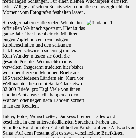
meterlangen Schlangen. Für einen kleinen Wucherpreis darf sich
jeder Willige auf seinen Schoß setzen und diesen unvergleichlichen
Moment vom Fotografen festhalten lassen.
Stressiger haben es die vielen Wichtel im
offiziellen Weihnachtspostamt. Hier ist das
ganze Jahr über Hochbetrieb. Mit ihren
langen Zipfelmützen, den lustigen
Knollenschuhen und den seltsamen
Latzhosen schwirren sie emsig umher.
Kein Wunder, müssen sie doch die
gesamte Post des Weihnachtsmanns
verwalten. Insgesamt trudelten hier bisher
weit über dreizehn Millionen Briefe aus
195 verschiedenen Ländern ein. Kurz vor
Weihnachten bekommt Santa Claus etwa
32 000 Briefe, pro Tag! Viele von ihnen
sind im Amt ausgestellt, hängen an den
Wänden oder liegen nach Ländern sortiert
in langen Regalen.
Bilder, Fotos, Wunschzettel, Dankesschreiben – alles wird
geschickt. In den unterschiedlichsten Sprachen, Farben und
Schriften. Rund um den Erdball hoffen Kinder auf eine Antwort von
Santa. Auf dem Postamt gibt es zwei verschiedene Briefkästen.