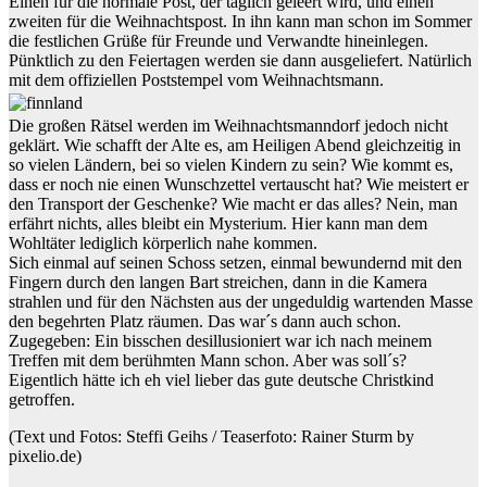
Einen für die normale Post, der täglich geleert wird, und einen
zweiten für die Weihnachtspost. In ihn kann man schon im Sommer
die festlichen Grüße für Freunde und Verwandte hineinlegen.
Pünktlich zu den Feiertagen werden sie dann ausgeliefert. Natürlich
mit dem offiziellen Poststempel vom Weihnachtsmann.
Die großen Rätsel werden im Weihnachtsmanndorf jedoch nicht
geklärt. Wie schafft der Alte es, am Heiligen Abend gleichzeitig in
so vielen Ländern, bei so vielen Kindern zu sein? Wie kommt es,
dass er noch nie einen Wunschzettel vertauscht hat? Wie meistert er
den Transport der Geschenke? Wie macht er das alles? Nein, man
erfährt nichts, alles bleibt ein Mysterium. Hier kann man dem
Wohltäter lediglich körperlich nahe kommen.
Sich einmal auf seinen Schoss setzen, einmal bewundernd mit den
Fingern durch den langen Bart streichen, dann in die Kamera
strahlen und für den Nächsten aus der ungeduldig wartenden Masse
den begehrten Platz räumen. Das war´s dann auch schon.
Zugegeben: Ein bisschen desillusioniert war ich nach meinem
Treffen mit dem berühmten Mann schon. Aber was soll´s?
Eigentlich hätte ich eh viel lieber das gute deutsche Christkind
getroffen.
(Text und Fotos: Steffi Geihs / Teaserfoto: Rainer Sturm by
pixelio.de)