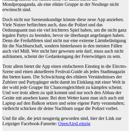
Mondpropaganda, als eine elitäre Gruppe in der Neulinge nicht
erwünscht sind.
Doch nicht nur Szeneunkundige könnte diese neue App anziehen.
Viele Nutzer befürchten auch, dass die Polizei und das
Ordnungsamt nun ein viel leichteres Spiel haben, um die nicht ganz
legalen Partys zu beenden, bevor sie überhaupt angefangen haben.
Denn die Freiluftfeten sind nicht nur eine extreme Lärmbelästigung
für die Nachbarschaft, sondern hinterlassen in den meisten Fällen
auch viel Müll. Wer nicht hier gewesen sein darf, muss auch nicht
aufräumen, scheint der Gedankengang der Feierwütigen zu sein.
Trotz allem bietet die App einen einfacheren Einstieg in die Electro-
Szene und einen aktuelleren Festival-Guide als jedes Stadtmagazin
ihn bieten kann. Die Schwächung des elitären Verständnisses der
Zuhörer und Partygänger steht damit im Einklang mit einer Welt in
der wohl jede Gruppe für Chancengleichheit zu kämpfen scheint.
Und wer trotz allem zu spät kommt und nur noch den Abbau der
Geräte mit ansehen kann: Bei dem Wetter kann man sich auch mit
Laptop auf den Balkon setzen und seine eigene Party veranstalten;
vielleicht schicken dir deine Nachbarn sogar die Polizei vorbei.
Und für alle, die jetzt neugierig geworden sind, hier der Link zur
Leipziger Facebook-Fanseite:
OpenAirsLeipzig