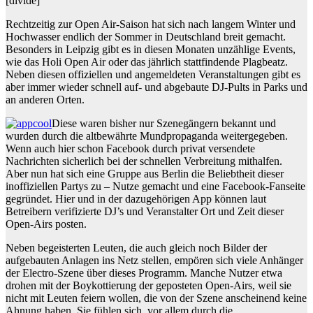
[divide]
Rechtzeitig zur Open Air-Saison hat sich nach langem Winter und
Hochwasser endlich der Sommer in Deutschland breit gemacht.
Besonders in Leipzig gibt es in diesen Monaten unzählige Events,
wie das Holi Open Air oder das jährlich stattfindende Plagbeatz.
Neben diesen offiziellen und angemeldeten Veranstaltungen gibt es
aber immer wieder schnell auf- und abgebaute DJ-Pults in Parks und
an anderen Orten.
Diese waren bisher nur Szenegängern bekannt und
wurden durch die altbewährte Mundpropaganda weitergegeben.
Wenn auch hier schon Facebook durch privat versendete
Nachrichten sicherlich bei der schnellen Verbreitung mithalfen.
Aber nun hat sich eine Gruppe aus Berlin die Beliebtheit dieser
inoffiziellen Partys zu – Nutze gemacht und eine Facebook-Fanseite
gegründet. Hier und in der dazugehörigen App können laut
Betreibern verifizierte DJ’s und Veranstalter Ort und Zeit dieser
Open-Airs posten.
Neben begeisterten Leuten, die auch gleich noch Bilder der
aufgebauten Anlagen ins Netz stellen, empören sich viele Anhänger
der Electro-Szene über dieses Programm. Manche Nutzer etwa
drohen mit der Boykottierung der geposteten Open-Airs, weil sie
nicht mit Leuten feiern wollen, die von der Szene anscheinend keine
Ahnung haben. Sie fühlen sich, vor allem durch die