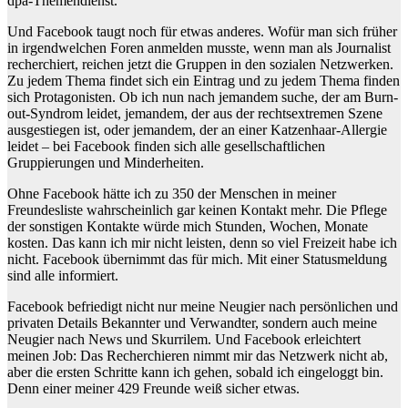
dpa-Themendienst.
Und Facebook taugt noch für etwas anderes. Wofür man sich früher
in irgendwelchen Foren anmelden musste, wenn man als Journalist
recherchiert, reichen jetzt die Gruppen in den sozialen Netzwerken.
Zu jedem Thema findet sich ein Eintrag und zu jedem Thema finden
sich Protagonisten. Ob ich nun nach jemandem suche, der am Burn-
out-Syndrom leidet, jemandem, der aus der rechtsextremen Szene
ausgestiegen ist, oder jemandem, der an einer Katzenhaar-Allergie
leidet – bei Facebook finden sich alle gesellschaftlichen
Gruppierungen und Minderheiten.
Ohne Facebook hätte ich zu 350 der Menschen in meiner
Freundesliste wahrscheinlich gar keinen Kontakt mehr. Die Pflege
der sonstigen Kontakte würde mich Stunden, Wochen, Monate
kosten. Das kann ich mir nicht leisten, denn so viel Freizeit habe ich
nicht. Facebook übernimmt das für mich. Mit einer Statusmeldung
sind alle informiert.
Facebook befriedigt nicht nur meine Neugier nach persönlichen und
privaten Details Bekannter und Verwandter, sondern auch meine
Neugier nach News und Skurrilem. Und Facebook erleichtert
meinen Job: Das Recherchieren nimmt mir das Netzwerk nicht ab,
aber die ersten Schritte kann ich gehen, sobald ich eingeloggt bin.
Denn einer meiner 429 Freunde weiß sicher etwas.