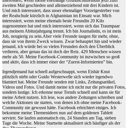
interessiert, wenn meine ehemalige Grundschulfeindin jetzt zum
zweiten Mal geschieden und alleinerziehend mit drei Kindern ist.
Und mich interessiert, dass unser ehemaliger Vorzeigestreber von
der Realschule kürzlich in Afghanistan im Einsatz war. Mich
interessiert, wenn meine ehemals beste Freundin 20 Kilo
zugenommen hat und mich interessiert, wenn sich das Traumpaar
aus meinem Abiturjahrgang trennt. Ich bin Journalistin, es ist mein
Job, neugierig zu sein.Aber viele Freunde taugen für mehr, ohne,
dass sie von ihrem Zweck wissen. Zwar behauptet hin und wieder
jemand, ich würde bei so vielen Freunden doch den Überblick
verlieren, aber genau das ist doch der Reiz. 429 Menschen wissen
mehr als 50. Meine Facebook-Community ist inzwischen so groß
und aktiv, dass ich immer einer der “Zuerst-Informierten” bin.
Irgendjemand hat schnell aufgeschnappt, wenn Eisbär Knut
plötzlich stirbt oder Guido Westerwelle sich wieder irgendwo
blamiert hat. Meine Freunde senden mir Links, Zeitungsartikel,
Videos und Fotos. Und damit meine ich nicht nur die privaten Fotos,
sondern lustige. Ich erkenne neue Trends schnell und kann sie für
meine Arbeit nutzen. Ich lese, was andere Zeitungen schreiben und
welche Aktionen sie starten, von denen ich ohne meine Facebook-
Community nie gewusst hätte. Facebook erleichtert einiges. Ich
bekomme meine Themenideen nun auf dem goldenen Tablett
serviert. Sie laufen automatisch ein, 24 Stunden am Tag, sieben
Tage die Woche. Meine Startseite aktualisiert sich häufiger als der