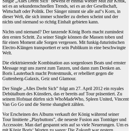
Single „Alles Dreht Sich” beweist er einmal wieder Mut zur Kritik,
sei es an sekundenschnellen Trends, sei es an der Gesellschaft,
Wirtschaft oder Politik. Der Sänger nimmt sie alle auf‘s Korn, in
dieser Welt, die sich immer schneller zu drehen scheint und der
nichts und niemand so richtig Einhalt gebieten kann.
Nichts und niemand? Der tanzende König Boris macht zumindest
den ersten Schritt. Zu seiner Single können die Massen toben und
für einen Moment alle Sorgen vergessen. Mit funkig-futuristischen
Electro-Klängen transportiert er sein Publikum in eine beschwingte
Welt.
Die elektrisierende Kombination aus sorgenlosen Beats und ernster
Message regt uns zuerst zum Tanzen, und dann zum Denken an.
Boris Lauterbach macht Protestmusik, er rebelliert gegen die
Guttenberg-Galaxis, Geiz und Glamour.
Der Single „Alles Dreht Sich” folgt am 27. April 2012 ein royales
Debütalbum des Künstlers, das er bereits auf Tour präsentiert. Zu
seinem Hofstaat dürfen sich WhoMadeWho, Spleen United, Vincent
Van Go Go und die Sterne shangheit zählen.
Vor Erscheinen des Albums verkauft der König während seiner
Tour limitierte „Playbuttons”, die neueste Fusion aus Tonträger und
Accessoire. Man darf gespannt sein auf so viele Neuerungen. Um es
mit König Boris‘ Worten zu sagen: Die Zukunft war gestern.