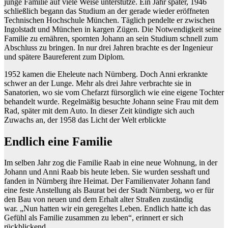
junge Familie auf viele Weise unterstütze. Ein Jahr später, 1946
schließlich begann das Studium an der gerade wieder eröffneten
Technischen Hochschule München. Täglich pendelte er zwischen
Ingolstadt und München in kargen Zügen. Die Notwendigkeit seine
Familie zu ernähren, spornten Johann an sein Studium schnell zum
Abschluss zu bringen. In nur drei Jahren brachte es der Ingenieur
und spätere Baureferent zum Diplom.
1952 kamen die Eheleute nach Nürnberg. Doch Anni erkrankte
schwer an der Lunge. Mehr als drei Jahre verbrachte sie in
Sanatorien, wo sie vom Chefarzt fürsorglich wie eine eigene Tochter
behandelt wurde. Regelmäßig besuchte Johann seine Frau mit dem
Rad, später mit dem Auto. In dieser Zeit kündigte sich auch
Zuwachs an, der 1958 das Licht der Welt erblickte
Endlich eine Familie
Im selben Jahr zog die Familie Raab in eine neue Wohnung, in der
Johann und Anni Raab bis heute leben. Sie wurden sesshaft und
fanden in Nürnberg ihre Heimat. Der Familienvater Johann fand
eine feste Anstellung als Baurat bei der Stadt Nürnberg, wo er für
den Bau von neuen und dem Erhalt alter Straßen zuständig
war. „Nun hatten wir ein geregeltes Leben. Endlich hatte ich das
Gefühl als Familie zusammen zu leben“, erinnert er sich
rückblickend.