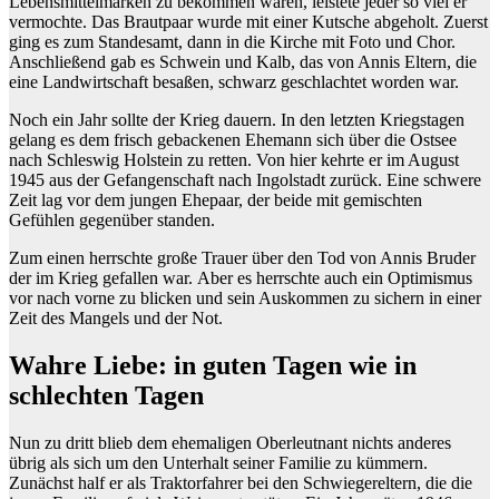
Lebensmittelmarken zu bekommen waren, leistete jeder so viel er
vermochte. Das Brautpaar wurde mit einer Kutsche abgeholt. Zuerst
ging es zum Standesamt, dann in die Kirche mit Foto und Chor.
Anschließend gab es Schwein und Kalb, das von Annis Eltern, die
eine Landwirtschaft besaßen, schwarz geschlachtet worden war.
Noch ein Jahr sollte der Krieg dauern. In den letzten Kriegstagen
gelang es dem frisch gebackenen Ehemann sich über die Ostsee
nach Schleswig Holstein zu retten. Von hier kehrte er im August
1945 aus der Gefangenschaft nach Ingolstadt zurück. Eine schwere
Zeit lag vor dem jungen Ehepaar, der beide mit gemischten
Gefühlen gegenüber standen.
Zum einen herrschte große Trauer über den Tod von Annis Bruder
der im Krieg gefallen war. Aber es herrschte auch ein Optimismus
vor nach vorne zu blicken und sein Auskommen zu sichern in einer
Zeit des Mangels und der Not.
Wahre Liebe: in guten Tagen wie in
schlechten Tagen
Nun zu dritt blieb dem ehemaligen Oberleutnant nichts anderes
übrig als sich um den Unterhalt seiner Familie zu kümmern.
Zunächst half er als Traktorfahrer bei den Schwiegereltern, die die