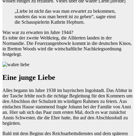
wissen einiges zu erzählen. Vieles über die wahre Liebe.
[divide]
„Liebe ist nicht das was man erwartet zu bekommen,
sondern das was man bereit ist zu geben“, sagte einst
die Schauspielerin Kathrin Hepburn.
Was war zu erwarten im Jahre 1944?
Es tobte der zweite Weltkrieg, die Alliierten landen in der
Normandie. Die Feuerzangenbowle kommt in die deutschen Kinos,
in Bretton Woods wird die wirtschaftliche Nachkriegsordnung
festgelegt.
Eine junge Liebe
Alles begann im Jahre 1938 im bayrischen Ingolstadt. Das Abitur in
der Tasche fehlte noch die richtige Begleitung für den Kommers um
den Abschluss der Schulzeit im würdigen Rahmen zu feiern. Aus
einfachen Hause stammend fragte Johann bei der Familie von Anni
an. Hier sah sich das Paar zum ersten Mal, doch es war zunächst
Annis Schwester, die die Ehre hatte, ihn auf den Abschlussball zu
begleiten.
Bald mit dem Beginn des Reichsarbeitsdienstes und dem späteren