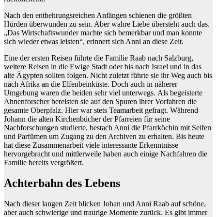
Nach den entbehrungsreichen Anfängen schienen die größten
Hürden überwunden zu sein. Aber wahre Liebe übersteht auch das.
„Das Wirtschaftswunder machte sich bemerkbar und man konnte
sich wieder etwas leisten“, erinnert sich Anni an diese Zeit.
Eine der ersten Reisen führte die Familie Raab nach Salzburg,
weitere Reisen in die Ewige Stadt oder bis nach Israel und in das
alte Ägypten sollten folgen. Nicht zuletzt führte sie ihr Weg auch bis
nach Afrika an die Elfenbeinküste. Doch auch in näherer
Umgebung waren die beiden sehr viel unterwegs. Als begeisterte
Ahnenforscher bereisten sie auf den Spuren ihrer Vorfahren die
gesamte Oberpfalz. Hier war stets Teamarbeit gefragt. Während
Johann die alten Kirchenbücher der Pfarreien für seine
Nachforschungen studierte, bestach Anni die Pfarrköchin mit Seifen
und Parfümen um Zugang zu den Archiven zu erhalten. Bis heute
hat diese Zusammenarbeit viele interessante Erkenntnisse
hervorgebracht und mittlerweile haben auch einige Nachfahren die
Familie bereits vergrößert.
Achterbahn des Lebens
Nach dieser langen Zeit blicken Johan und Anni Raab auf schöne,
aber auch schwierige und traurige Momente zurück. Es gibt immer