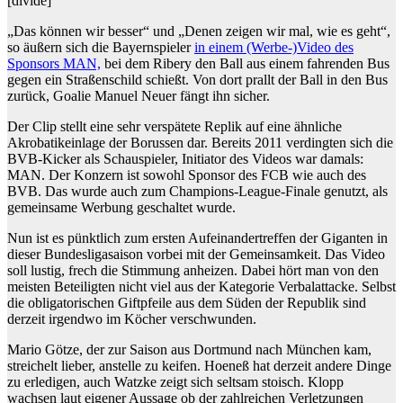
[divide]
„Das können wir besser“ und „Denen zeigen wir mal, wie es geht“,
so äußern sich die Bayernspieler
in einem (Werbe-)Video des
Sponsors MAN,
bei dem Ribery den Ball aus einem fahrenden Bus
gegen ein Straßenschild schießt. Von dort prallt der Ball in den Bus
zurück, Goalie Manuel Neuer fängt ihn sicher.
Der Clip stellt eine sehr verspätete Replik auf eine ähnliche
Akrobatikeinlage der Borussen dar. Bereits 2011 verdingten sich die
BVB-Kicker als Schauspieler, Initiator des Videos war damals:
MAN. Der Konzern ist sowohl Sponsor des FCB wie auch des
BVB. Das wurde auch zum Champions-League-Finale genutzt, als
gemeinsame Werbung geschaltet wurde.
Nun ist es pünktlich zum ersten Aufeinandertreffen der Giganten in
dieser Bundesligasaison vorbei mit der Gemeinsamkeit. Das Video
soll lustig, frech die Stimmung anheizen. Dabei hört man von den
meisten Beteiligten nicht viel aus der Kategorie Verbalattacke. Selbst
die obligatorischen Giftpfeile aus dem Süden der Republik sind
derzeit irgendwo im Köcher verschwunden.
Mario Götze, der zur Saison aus Dortmund nach München kam,
streichelt lieber, anstelle zu keifen. Hoeneß hat derzeit andere Dinge
zu erledigen, auch Watzke zeigt sich seltsam stoisch. Klopp
wachsen laut eigener Aussage ob der zahlreichen Verletzungen