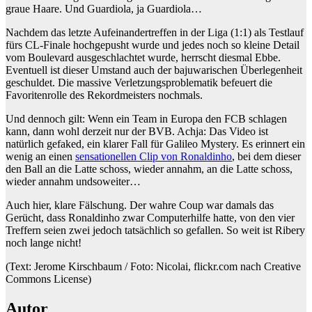
graue Haare. Und Guardiola, ja Guardiola…
Nachdem das letzte Aufeinandertreffen in der Liga (1:1) als Testlauf
fürs CL-Finale hochgepusht wurde und jedes noch so kleine Detail
vom Boulevard ausgeschlachtet wurde, herrscht diesmal Ebbe.
Eventuell ist dieser Umstand auch der bajuwarischen Überlegenheit
geschuldet. Die massive Verletzungsproblematik befeuert die
Favoritenrolle des Rekordmeisters nochmals.
Und dennoch gilt: Wenn ein Team in Europa den FCB schlagen
kann, dann wohl derzeit nur der BVB. Achja: Das Video ist
natürlich gefaked, ein klarer Fall für Galileo Mystery. Es erinnert ein
wenig an einen
sensationellen Clip von Ronaldinho
, bei dem dieser
den Ball an die Latte schoss, wieder annahm, an die Latte schoss,
wieder annahm undsoweiter…
Auch hier, klare Fälschung. Der wahre Coup war damals das
Gerücht, dass Ronaldinho zwar Computerhilfe hatte, von den vier
Treffern seien zwei jedoch tatsächlich so gefallen. So weit ist Ribery
noch lange nicht!
(Text: Jerome Kirschbaum / Foto: Nicolai, flickr.com nach Creative
Commons License)
Autor