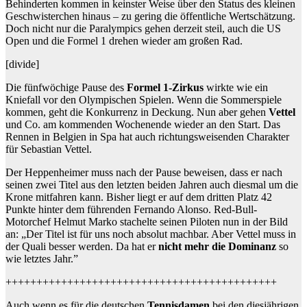
Behinderten kommen in keinster Weise über den Status des kleinen
Geschwisterchen hinaus – zu gering die öffentliche Wertschätzung.
Doch nicht nur die Paralympics gehen derzeit steil, auch die US
Open und die Formel 1 drehen wieder am großen Rad.
[divide]
Die fünfwöchige Pause des
Formel 1-Zirkus
wirkte wie ein
Kniefall vor den Olympischen Spielen. Wenn die Sommerspiele
kommen, geht die Konkurrenz in Deckung. Nun aber gehen
Vettel
und Co. am kommenden Wochenende wieder an den Start. Das
Rennen in Belgien in Spa hat auch richtungsweisenden Charakter
für Sebastian Vettel.
Der Heppenheimer muss nach der Pause beweisen, dass er nach
seinen zwei Titel aus den letzten beiden Jahren auch diesmal um die
Krone mitfahren kann. Bisher liegt er auf dem dritten Platz 42
Punkte hinter dem führenden Fernando Alonso. Red-Bull-
Motorchef Helmut Marko stachelte seinen Piloten nun in der Bild
an: „Der Titel ist für uns noch absolut machbar. Aber Vettel muss in
der Quali besser werden. Da hat er
nicht mehr die Dominanz
so
wie letztes Jahr.”
++++++++++++++++++++++++++++++++++++++++++++
Auch wenn es für die deutschen
Tennisdamen
bei den diesjährigen