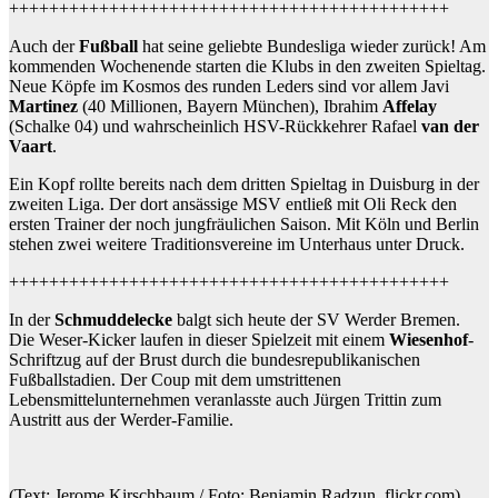
++++++++++++++++++++++++++++++++++++++++++++
Auch der
Fußball
hat seine geliebte Bundesliga wieder zurück! Am
kommenden Wochenende starten die Klubs in den zweiten Spieltag.
Neue Köpfe im Kosmos des runden Leders sind vor allem Javi
Martinez
(40 Millionen, Bayern München), Ibrahim
Affelay
(Schalke 04) und wahrscheinlich HSV-Rückkehrer Rafael
van der
Vaart
.
Ein Kopf rollte bereits nach dem dritten Spieltag in Duisburg in der
zweiten Liga. Der dort ansässige MSV entließ mit Oli Reck den
ersten Trainer der noch jungfräulichen Saison. Mit Köln und Berlin
stehen zwei weitere Traditionsvereine im Unterhaus unter Druck.
++++++++++++++++++++++++++++++++++++++++++++
In der
Schmuddelecke
balgt sich heute der SV Werder Bremen.
Die Weser-Kicker laufen in dieser Spielzeit mit einem
Wiesenhof
-
Schriftzug auf der Brust durch die bundesrepublikanischen
Fußballstadien. Der Coup mit dem umstrittenen
Lebensmittelunternehmen veranlasste auch Jürgen Trittin zum
Austritt aus der Werder-Familie.
(Text: Jerome Kirschbaum / Foto: Benjamin Radzun, flickr.com)