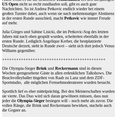
US Open
nicht so recht rundlaufen soll, gibt es auch gute
Nachrichten. So ist Andrea Petkovic endlich wieder bei einem
großen Turnier dabei, auch wenn sie nach mehrmonatiger Abstinenz
in der ersten Runde ausschied, macht
Petkovic
wie immer Freude
auf mehr.
Julia Görges und Sabine Lisicki, die im Petkovic-Sog des letzten
Jahres mit nach oben gespült wurden, scheiterten ebenfalls in der
ersten Runde. Lediglich Angelique Kerber, die bestplatzierte
Deutsche derzeit, steht in Runde zwei – sieht sich dort jedoch Venus
Williams gegenüber.
++++++++++++++++++++++++++++++++++++++++++++
Die Olympia-Sieger
Brink
und
Reckermann
sind in diesen
Wochen gerngesehene Gäste in allen erdenklichen Talkshows. Die
Beachvolleyballer tingelten von Raab zu Lanz und dem ZDF-
Sportstudio, alle möglichen Fernsehmoderatoren wurden besucht.
Sportlich lief es eher mittelprächtig. Bei den Meisterschaften wurden
sie vierte. Das Duo wird sich daran gewöhnen müssen, dass nun
jeder die
Olympia-Sieger
besiegen will – noch mehr als zuvor. Die
vollen Ränge, die Brink und Reckermann bewirken, stacheln auch
die Gegner an.