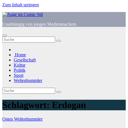
Zum Inhalt springen
Unabhängig von jungen Medienmachern
Home
Gesellschaft
Kultur
Politik
Sport
Weltenbummler
Schlagwort:
Erdogan
Osten
Weltenbummler