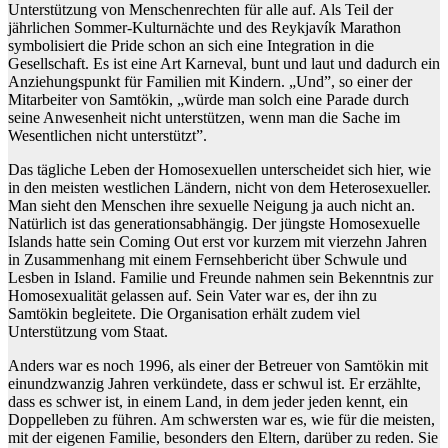
Unterstützung von Menschenrechten für alle auf. Als Teil der
jährlichen Sommer-Kulturnächte und des Reykjavík Marathon
symbolisiert die Pride schon an sich eine Integration in die
Gesellschaft. Es ist eine Art Karneval, bunt und laut und dadurch ein
Anziehungspunkt für Familien mit Kindern. „Und”, so einer der
Mitarbeiter von Samtökin, „würde man solch eine Parade durch
seine Anwesenheit nicht unterstützen, wenn man die Sache im
Wesentlichen nicht unterstützt”.
Das tägliche Leben der Homosexuellen unterscheidet sich hier, wie
in den meisten westlichen Ländern, nicht von dem Heterosexueller.
Man sieht den Menschen ihre sexuelle Neigung ja auch nicht an.
Natürlich ist das generationsabhängig. Der jüngste Homosexuelle
Islands hatte sein Coming Out erst vor kurzem mit vierzehn Jahren
in Zusammenhang mit einem Fernsehbericht über Schwule und
Lesben in Island. Familie und Freunde nahmen sein Bekenntnis zur
Homosexualität gelassen auf. Sein Vater war es, der ihn zu
Samtökin begleitete. Die Organisation erhält zudem viel
Unterstützung vom Staat.
Anders war es noch 1996, als einer der Betreuer von Samtökin mit
einundzwanzig Jahren verkündete, dass er schwul ist. Er erzählte,
dass es schwer ist, in einem Land, in dem jeder jeden kennt, ein
Doppelleben zu führen. Am schwersten war es, wie für die meisten,
mit der eigenen Familie, besonders den Eltern, darüber zu reden. Sie