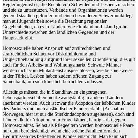
Regierungen ist es, die Rechte von Schwulen und Lesben zu sichern
und sie zu unterstützen. Verbände und Organisationen werden
generell staatlich gefördert und einen besonderen Schwerpunkt legt
man auf Jugendarbeit sowie die Beachtung regionaler
Gegebenheiten, da es in Ländern wie Finnland und Island grobe
Unterschiede zwischen den ländlichen Gegenden und der
Hauptstadt gibt.
Homosexuelle haben Anspruch auf zivilrechtlichen und
strafrechtlichen Schutz vor Diskriminierung und
Ungleichbehandlung aufgrund ihrer sexuellen Orientierung, dies gilt
auch für den Arbeits- und Wohnungsmarkt. Schwule Männer
werden nicht vom Militärdienst ausgeschlossen, wie beispielsweise
in der Türkei. Lesben haben zudem offenen Zugang zur
Samenbank, um sich künstlich befruchten zu lassen.
Allerdings müssen die in Skandinavien eingetragenen
Lebenspartnerschaften nicht zwangsläufig in anderen Ländern
anerkannt werden. Auch ist zwar die Adoption der leiblichen Kinder
des Partners und auch ausländischer Kinder erlaubt (Ausnahme
Norwegen, hier ist nur die Stiefkindadoption zugelassen), doch sind
Länder, die für Adoptionen in Frage kämen, häufig strikt gegen
Homosexualität. Selbst als Pflegeeltern werden homosexuelle Paare
nur dann berücksichtigt, wenn eine solche Familienform den
Bedürfnissen des betreffenden Kindes entspricht. Man kann sich