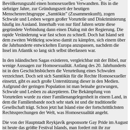
Bevölkerungszahl einen homosexuellen Verwandten. Bis in die
siebziger Jahre, zur Gründungszeit der heutigen
Menschenrechtsgruppe „Samtökin” (Zusammenkunft), zogen
Schwule und Lesben wegen großer Vorurteile und Diskriminierung
häufig ins Ausland. Innerhalb von nur fünf Jahren setzte diese
gegründete Verbindung dann einen Dialog mit der Regierung. Die
rapide Veränderung war fast schon zu schnell. Doch hat Island seit
dem zweiten Weltkrieg sowieso damit zu kämpfen, sich einem über
die Jahrhunderte entwickelten Europa anzupassen, nachdem die
Insel im Atlantik so lang sich selbst überlassen war.
In den isländischen Sagas existieren, vergleichbar mit der Bibel, nur
wenige Aussagen zur Homosexualität. Anfang des 20. Jahrhunderts
ist in den Geschichtsbüchern die Verurteilung eines Schwulen
verzeichnet. Doch seit sich Samtökin für die Rechte Homosexueller
einsetzt, gibt es auch große Unterstützung dieser in den Medien.
Aufgrund der geringen Population ist man beinahe gezwungen,
Schwule und Lesben zu akzeptieren. Die Bekämpfung von
Vorurteilen wurde zu einer Familienangelegenheit in einem Land, in
dem die Familienbande noch sehr stark ist und die traditionelle
Gesellschaft trägt. Schon jetzt hat Island eine der fortschrittlichsten
Rechtssprechungen der Welt, was Homosexualität angeht.
Die von der Hauptstadt Reykjavík gesponsorte Gay Pride im August
ist heute das größte Festival Islands, man fordert mit ihr zur