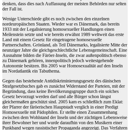
denken, dass dies nach Auffassung der meisten Behörden nur selten
der Fall ist.
Wenige Unterschiede gibt es noch zwischen den einzelnen
nordeuropäischen Staaten. Wieder war es Dänemark, das bereits
1933 mit der Legalisierung homosexueller Handlungen einen
Meilenstein setzte und wie bereits erwähnt 1989 weltweit das erste
Land mit einem Gesetz für eingetragene homosexuelle
Partnerschaften. Grönland, als Teil Dänemarks, legalisierte Mitte der
neunziger Jahre die gleichgeschlechtliche Lebensgemeinschaft. Eine
Ausnahme bilden die Färöer-Inseln, die zwar außenpolitisch ebenso
zu Dänemark gehören, innenpolitisch jedoch weitestgehende
Autonomie besitzen. Bis 2005 war Homosexualität auf den Inseln
im Nordatlantik ein Tabuthema.
Gegen das bestehende Antidiskriminierungsgesetz des dänischen
Strafgesetzbuches gab es zunächst Widerstand der Parteien, mit der
Begründung, dass keine Bevölkerungsgruppe durch ein solches
Gesetz bevorzugt werden darf und alle Bürger schon längst
gleichermaßen geschützt sind. 2005 kam es schließlich zum Eklat:
der Pfarrer der färöerischen Hauptstadt verglich in einer Predigt
Homosexuelle mit Pädophilen. Er stellte einen Zusammenhang
zwischen dem Wohlstand der Inseln und der züchtigen Lebensweise
ihrer Bewohner her und wurde daraufhin von den Musikern einer
Punkband wegen rassistischer Propaganda angezeigt. Das Verfahren