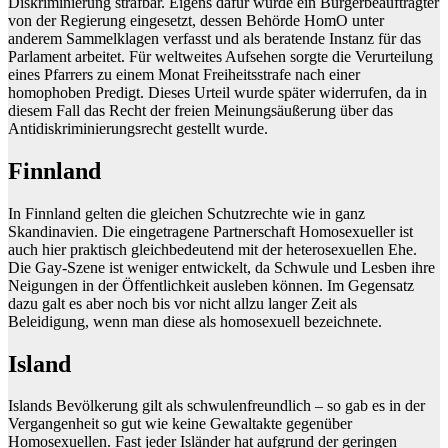
Diskriminierung strafbar. Eigens dafür wurde ein Bürgerbeauftragter
von der Regierung eingesetzt, dessen Behörde HomO unter
anderem Sammelklagen verfasst und als beratende Instanz für das
Parlament arbeitet. Für weltweites Aufsehen sorgte die Verurteilung
eines Pfarrers zu einem Monat Freiheitsstrafe nach einer
homophoben Predigt. Dieses Urteil wurde später widerrufen, da in
diesem Fall das Recht der freien Meinungsäußerung über das
Antidiskriminierungsrecht gestellt wurde.
Finnland
In Finnland gelten die gleichen Schutzrechte wie in ganz
Skandinavien. Die eingetragene Partnerschaft Homosexueller ist
auch hier praktisch gleichbedeutend mit der heterosexuellen Ehe.
Die Gay-Szene ist weniger entwickelt, da Schwule und Lesben ihre
Neigungen in der Öffentlichkeit ausleben können. Im Gegensatz
dazu galt es aber noch bis vor nicht allzu langer Zeit als
Beleidigung, wenn man diese als homosexuell bezeichnete.
Island
Islands Bevölkerung gilt als schwulenfreundlich – so gab es in der
Vergangenheit so gut wie keine Gewaltakte gegenüber
Homosexuellen. Fast jeder Isländer hat aufgrund der geringen