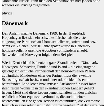
Jahrzehnte zurück, kann man den Skandinaviern hier jedoch ohne
weiteres ein Privileg zugestehen.
[divide]
Dänemark
Den Anfang machte Dänemark 1989. In der Hauptstadt
Kopenhagen ließ sich ein schwules Pärchen als die erste
eingetragene Partnerschaft Homosexueller registrieren und setzte
damit ein Zeichen. Nur 10 Jahre später wurde in Dänemark
homosexuellen Paaren die Adoption von Kindern erlaubt.
Schweden und Norwegen folgten dem Beispiel.
Wie in Deutschland ist heute in ganz Skandinavien – Dänemark,
Norwegen, Schweden, Finnland und Island – die eingetragene
gleichgeschlechtliche Partnerschaft den homosexuellen Paaren
zugänglich. Mindestens einer der Partner muss die jeweilige
Staatsbürgerschaft besitzen und einer oder beide müssen im
betreffenden Land leben bzw. müssen Ausländer für zwei Jahre
ihren festen Wohnsitz in den skandinavischen Ländern gehabt
haben. Meist sind diese Lebensgemeinschaften mit den gleichen
rechtlichen Konsequenzen verbunden, die auch in einer
heterosexuellen Ehe gelten. Jedoch ist es unüblich, die Zeremonie
feierlich in einer religiösen Institution zu begehen. Ziel der einzelnen