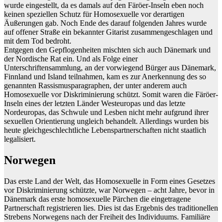
wurde eingestellt, da es damals auf den Färöer-Inseln eben noch
keinen speziellen Schutz für Homosexuelle vor derartigen
Äußerungen gab. Noch Ende des darauf folgenden Jahres wurde
auf offener Straße ein bekannter Gitarist zusammengeschlagen und
mit dem Tod bedroht.
Entgegen den Gepflogenheiten mischten sich auch Dänemark und
der Nordische Rat ein. Und als Folge einer
Unterschriftensammlung, an der vorwiegend Bürger aus Dänemark,
Finnland und Island teilnahmen, kam es zur Anerkennung des so
genannten Rassismusparagraphen, der unter anderem auch
Homosexuelle vor Diskriminierung schützt. Somit waren die Färöer-
Inseln eines der letzten Länder Westeuropas und das letzte
Nordeuropas, das Schwule und Lesben nicht mehr aufgrund ihrer
sexuellen Orientierung ungleich behandelt. Allerdings wurden bis
heute gleichgeschlechtliche Lebenspartnerschaften nicht staatlich
legalisiert.
Norwegen
Das erste Land der Welt, das Homosexuelle in Form eines Gesetzes
vor Diskriminierung schützte, war Norwegen – acht Jahre, bevor in
Dänemark das erste homosexuelle Pärchen die eingetragene
Partnerschaft registrieren lies. Dies ist das Ergebnis des traditionellen
Strebens Norwegens nach der Freiheit des Individuums. Familiäre