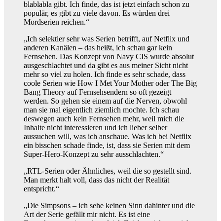
blablabla gibt. Ich finde, das ist jetzt einfach schon zu
populär, es gibt zu viele davon. Es würden drei
Mordserien reichen.“
„Ich selektier sehr was Serien betrifft, auf Netflix und
anderen Kanälen – das heißt, ich schau gar kein
Fernsehen. Das Konzept von Navy CIS wurde absolut
ausgeschlachtet und da gibt es aus meiner Sicht nicht
mehr so viel zu holen. Ich finde es sehr schade, dass
coole Serien wie How I Met Your Mother oder The Big
Bang Theory auf Fernsehsendern so oft gezeigt
werden. So gehen sie einem auf die Nerven, obwohl
man sie mal eigentlich ziemlich mochte. Ich schau
deswegen auch kein Fernsehen mehr, weil mich die
Inhalte nicht interessieren und ich lieber selber
aussuchen will, was ich anschaue. Was ich bei Netflix
ein bisschen schade finde, ist, dass sie Serien mit dem
Super-Hero-Konzept zu sehr ausschlachten.“
„RTL-Serien oder Ähnliches, weil die so gestellt sind.
Man merkt halt voll, dass das nicht der Realität
entspricht.“
„Die Simpsons – ich sehe keinen Sinn dahinter und die
Art der Serie gefällt mir nicht. Es ist eine